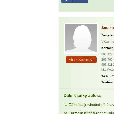
Jana Se
Zaměřen
Výtvarni
Kontakt:
604 927
269 760 
VÍCE O AUTOROVI
603 811 
http://ww
Web:
Nev
Telefon:
Další články autora
Záhněda je vhodná při únav
Turmalín přináší radost, sílu