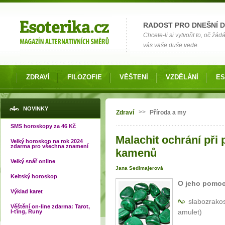
Možnosti výběru
RADOST PRO DNEŠNÍ 
Chcete-li si vytvořit to, oč žá
vás vaše duše vede.
ZDRAVÍ
FILOZOFIE
VĚŠTENÍ
VZDĚLÁNÍ
ES
Jste zde
NOVINKY
>>
Zdraví
Příroda a my
SMS horoskopy za 46 Kč
Malachit ochrání při p
Velký horoskop na rok 2024
zdarma pro všechna znamení
kamenů
Velký snář online
Jana Sedlmajerová
Keltský horoskop
O jeho pomoc
Výklad karet
slabozrakos
Věštění on-line zdarma: Tarot,
amulet)
I-ťing, Runy