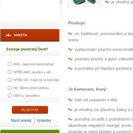
je vhodný p
Posiluje:
cit, trpělivost, porozumění a l
ANKETA
srdce
vyplavování psycho-emocionáln
Existuje posmrtný život?
poznání prasíly a jejich zákonit
ANO, naprosto nepochybuji
a pomáhá při hledání partnera
SPÍŠE ANO, doufám v něj
SPÍŠE NE, i když by to bylo fajn
NE, žijeme jenom jednou
Je kamenem, který:
Věřím v převtělení
čistí od usazenin v těle
je vhodný na všechny čakry a čá
pomáhá zrcadlit z podvědomí do 
Starší ankety
Výsledky
absorbuje negativní energii, proto 
protože je velmi křehký a porézní)