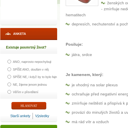
ženských o
- zmírňuje nedo
hematitech
depresích, nechutenství a poc
ANKETA
Posiluje:
Existuje posmrtný život?
játra, srdce
ANO, naprosto nepochybuji
SPÍŠE ANO, doufám v něj
Je kamenem, který:
SPÍŠE NE, i když by to bylo fajn
je vhodný na solar plexus
NE, žijeme jenom jednou
Věřím v převtělení
ochraňuje před negativní energ
zmírňuje neštěstí a přispívá k
provází do minulých životů a 
Starší ankety
Výsledky
má rád vítr a vzduch