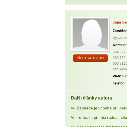
Jana Se
Zaměřen
Výtvarni
Kontakt:
604 927
269 760 
VÍCE O AUTOROVI
603 811 
http://ww
Web:
Nev
Telefon:
Další články autora
Záhněda je vhodná při únav
Turmalín přináší radost, sílu
Vltavín pomáhá překonat ún