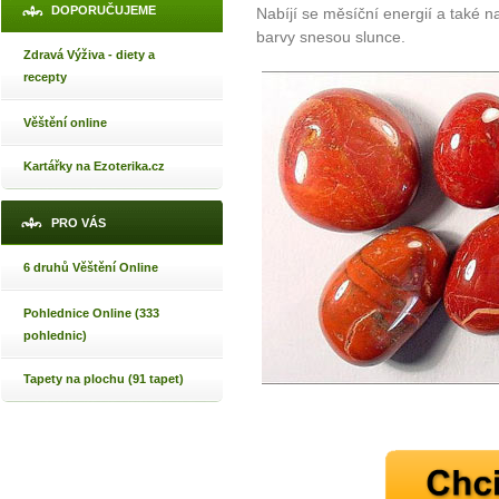
DOPORUČUJEME
Nabíjí se měsíční energií a také n
barvy snesou slunce.
Zdravá Výživa - diety a
recepty
Věštění online
Kartářky na Ezoterika.cz
PRO VÁS
6 druhů Věštění Online
Pohlednice Online (333
pohlednic)
Tapety na plochu (91 tapet)