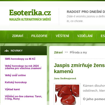
Možnosti výběru
RADOST PRO DNEŠNÍ 
Dáte-li vesmíru jasnou a defin
to, co chcete.
ZDRAVÍ
FILOZOFIE
VĚŠTENÍ
VZDĚLÁNÍ
ES
Jste zde
NOVINKY
>>
Zdraví
Příroda a my
SMS horoskopy za 46 Kč
Jaspis zmírňuje žensk
Velký horoskop na rok 2024
zdarma pro všechna znamení
kamenů
Velký snář online
Jana Sedlmajerová
Keltský horoskop
Kámen dlouhov
Výklad karet
odstínech, kter
Věštění on-line zdarma: Tarot,
O jeho pomoc
I-ťing, Runy