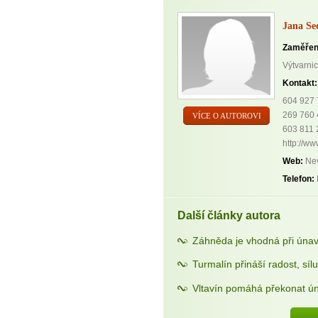
Jana Se
Zaměřen
Výtvarni
Kontakt:
604 927
269 760 
VÍCE O AUTOROVI
603 811 
http://ww
Web:
Nev
Telefon:
Další články autora
Záhněda je vhodná při únav
Turmalín přináší radost, sílu
Vltavín pomáhá překonat ún