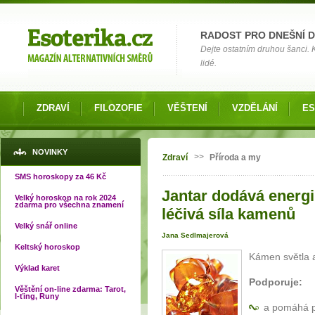
Možnosti výběru
RADOST PRO DNEŠNÍ 
Dejte ostatním druhou šanci.
lidé.
ZDRAVÍ
FILOZOFIE
VĚŠTENÍ
VZDĚLÁNÍ
ES
Jste zde
NOVINKY
>>
Zdraví
Příroda a my
SMS horoskopy za 46 Kč
Jantar dodává energi
Velký horoskop na rok 2024
zdarma pro všechna znamení
léčivá síla kamenů
Velký snář online
Jana Sedlmajerová
Keltský horoskop
Kámen světla a
Výklad karet
Podporuje:
Věštění on-line zdarma: Tarot,
I-ťing, Runy
a pomáhá p