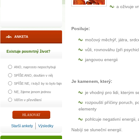
a oživuje v
Posiluje:
ANKETA
močový měchýř, játra, srdc
vůli, rovnováhu (při psychi
Existuje posmrtný život?
jangovou energii
ANO, naprosto nepochybuji
SPÍŠE ANO, doufám v něj
Je kamenem, který:
SPÍŠE NE, i když by to bylo fajn
NE, žijeme jenom jednou
je vhodný pro lidi, kterým s
Věřím v převtělení
rozpouští příčiny poruch, 
elementy
pohlcuje negativní energii, 
Starší ankety
Výsledky
Nabíjí se sluneční energií.