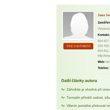
Jana Se
Zaměřen
Výtvarni
Kontakt:
604 927
269 760 
VÍCE O AUTOROVI
603 811 
http://ww
Web:
Nev
Telefon:
Další články autora
Záhněda je vhodná při únav
Turmalín přináší radost, sílu
Vltavín pomáhá překonat ún