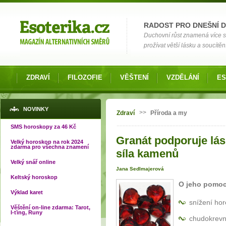
Možnosti výběru
RADOST PRO DNEŠNÍ 
Duchovní růst znamená více si
prožívat větší lásku a soucítění
ZDRAVÍ
FILOZOFIE
VĚŠTENÍ
VZDĚLÁNÍ
ES
Jste zde
NOVINKY
>>
Zdraví
Příroda a my
SMS horoskopy za 46 Kč
Granát podporuje lásk
Velký horoskop na rok 2024
zdarma pro všechna znamení
síla kamenů
Velký snář online
Jana Sedlmajerová
Keltský horoskop
O jeho pomoc
Výklad karet
snížení hor
Věštění on-line zdarma: Tarot,
I-ťing, Runy
chudokrevno