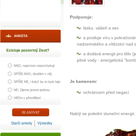
Podporuje:
lásku, vášeň a sex
ANKETA
a posiluje víru v pokračován
nadzemského a vítězství nad s
Existuje posmrtný život?
a dodává energii pro tělo 
pitné vody - energetická "bom
ANO, naprosto nepochybuji
SPÍŠE ANO, doufám v něj
Je kamenem:
SPÍŠE NE, i když by to bylo fajn
NE, žijeme jenom jednou
ochráncem před negací
Věřím v převtělení
Nabíjí se polední sluneční energií.
Starší ankety
Výsledky