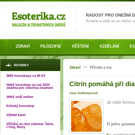
Možnosti výběru
RADOST PRO DNEŠNÍ 
Rostete a učíte se ze všeho, co
ZDRAVÍ
FILOZOFIE
VĚŠTENÍ
VZDĚLÁNÍ
ES
Jste zde
NOVINKY
>>
Zdraví
Příroda a my
SMS horoskopy za 46 Kč
Citrín pomáhá při dia
Velký horoskop na rok 2024
zdarma pro všechna znamení
Jana Sedlmajerová
Velký snář online
Je nižší formou
Keltský horoskop
Výklad karet
O jeho pomoc
Věštění on-line zdarma: Tarot,
I-ťing, Runy
problémech