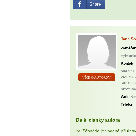
Share
Jana Se
Zaměřen
Výtvarni
Kontakt:
604 927
269 760 
VÍCE O AUTOROVI
603 811 
http://ww
Web:
Nev
Telefon:
Další články autora
Záhněda je vhodná při únav