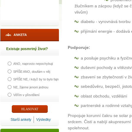
žlučníkem a zácpou (když se č
vlivům)
diabetu - vyrovnává tvorbu 
přijímání energie - dodává 
ANKETA
Podporuje:
Existuje posmrtný život?
a posiluje psychiku a fyzičn
ANO, naprosto nepochybuji
duševní pochody a vítězst
SPÍŠE ANO, doufám v něj
zbavení se zbytečností v ži
SPÍŠE NE, i když by to bylo fajn
sebedůvěru, bezpečí, jistotu
NE, žijeme jenom jednou
Věřím v převtělení
oblast obchodu, vzdělání
partnerské a rodinné vztah
Propojuje korunní čakru se solar 
Starší ankety
Výsledky
srdcem. Čistí a nabíjí akupresurn
spolehnout.