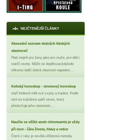
NEJČTENĚJŠÍ ČLÁNKY
Abecední seznam dobrých lidských
vlastností
Platí stejně pro ženy jako pro muže, pro děti i
starší osoby. Může se doplňovat,kdykoliv
někomu další dobrá vlastnost napadne....
Keltský horoskop - stromový horoskop
staří Keltové měli své zvyky a tradice. Podle
nich ke každému patří strom, který
předurčuje jeho vlastnosti ....
Naučte se věštit aneb chiromantie je vždy
při ruce - čára života, hlavy a srdce
Čtení z ruky je skvělá věštecká metoda,