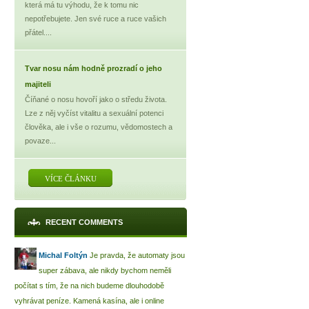
která má tu výhodu, že k tomu nic
nepotřebujete. Jen své ruce a ruce vašich
přátel....
Tvar nosu nám hodně prozradí o jeho
majiteli
Číňané o nosu hovoří jako o středu života.
Lze z něj vyčíst vitalitu a sexuální potenci
člověka, ale i vše o rozumu, vědomostech a
povaze...
VÍCE ČLÁNKU
RECENT COMMENTS
Michal Foltýn
Je pravda, že automaty jsou
super zábava, ale nikdy bychom neměli
počítat s tím, že na nich budeme dlouhodobě
vyhrávat peníze. Kamená kasína, ale i online