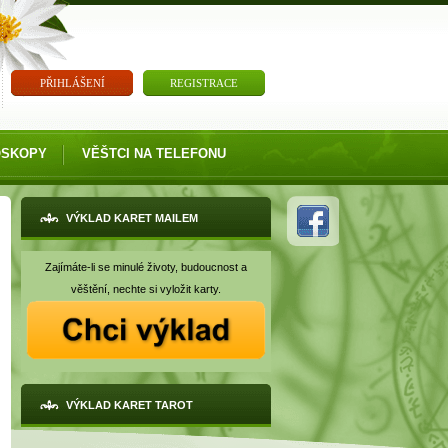
PŘIHLÁŠENÍ
REGISTRACE
OSKOPY
VĚŠTCI NA TELEFONU
VÝKLAD KARET MAILEM
Zajímáte-li se minulé životy, budoucnost a
věštění, nechte si vyložit karty.
VÝKLAD KARET TAROT