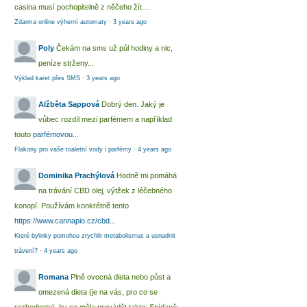
casina musí pochopitelně z něčeho žít....
Zdarma online výherní automaty
·
3 years ago
Poly
Čekám na sms už půl hodiny a nic,
peníze strženy...
Výklad karet přes SMS
·
3 years ago
Alžběta Sappová
Dobrý den. Jaký je
vůbec rozdíl mezi parfémem a například
touto
parfémovou...
Flakony pro vaše toaletní vody i parfémy
·
4 years ago
Dominika Prachýlová
Hodně mi pomáhá
na trávání CBD olej, výtžek z léčebného
konopí. Používám konkrétně tento
https://www.cannapio.cz/cbd...
Které bylinky pomohou zrychlit metabolismus a usnadnit
trávení?
·
4 years ago
Romana
Plně ovocná dieta nebo půst a
omezená dieta (je na vás, pro co se