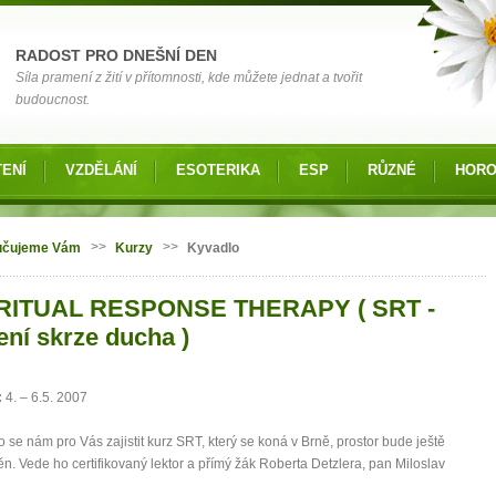
RADOST PRO DNEŠNÍ DEN
Síla pramení z žití v přítomnosti, kde můžete jednat a tvořit
budoucnost.
ENÍ
VZDĚLÁNÍ
ESOTERIKA
ESP
RŮZNÉ
HOR
 zde
>>
>>
učujeme Vám
Kurzy
Kyvadlo
RITUAL RESPONSE THERAPY ( SRT -
ení skrze ducha )
:
4. – 6.5. 2007
o se nám pro Vás zajistit kurz SRT, který se koná v Brně, prostor bude ještě
n. Vede ho certifikovaný lektor a přímý žák Roberta Detzlera, pan Miloslav