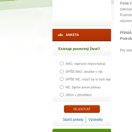
Cena
4 
zakoupi
Podrobn
názvem
Přihláš
ANKETA
Podrob
Existuje posmrtný život?
Pro mim
ANO, naprosto nepochybuji
SPÍŠE ANO, doufám v něj
SPÍŠE NE, i když by to bylo fajn
NE, žijeme jenom jednou
Věřím v převtělení
Starší ankety
Výsledky