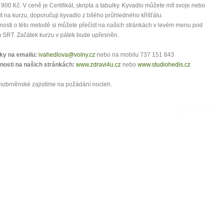
900 Kč. V ceně je Certifikát, skripta a tabulky. Kyvadlo můžete mít svoje nebo
t na kurzu, doporučuji kyvadlo z bílého průhledného křišťálu.
osti o této metodě si můžete přečíst na našich stránkách v levém menu pod
 SRT. Začátek kurzu v pátek bude upřesněn.
ky na emailu:
ivahedlova@volny.cz
nebo na mobilu 737 151 843
nosti na našich stránkách:
www.zdravi4u.cz
nebo
www.studiohedis.cz
obrněnské zajistíme na požádání nocleh.