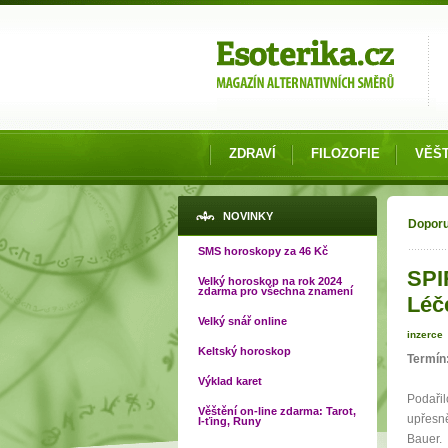
Možnosti výběru
ZDRAVÍ
FILOZOFIE
VĚŠT
Jste
NOVINKY
Dopor
SMS horoskopy za 46 Kč
SPI
Velký horoskop na rok 2024
zdarma pro všechna znamení
Léč
Velký snář online
inzerce
Keltský horoskop
Termín
Výklad karet
Podařil
Věštění on-line zdarma: Tarot,
upřesně
I-ťing, Runy
Bauer.