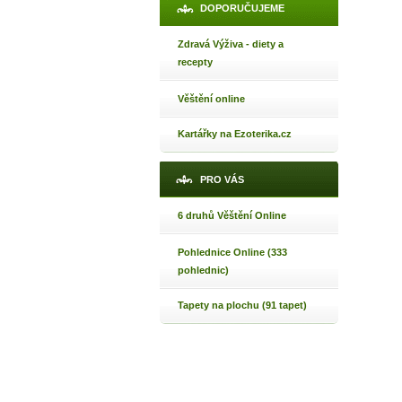
DOPORUČUJEME
Zdravá Výživa - diety a
recepty
Věštění online
Kartářky na Ezoterika.cz
PRO VÁS
6 druhů Věštění Online
Pohlednice Online (333
pohlednic)
Tapety na plochu (91 tapet)