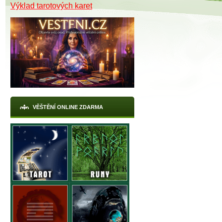
Výklad tarotových karet
VĚŠTĚNÍ ONLINE ZDARMA