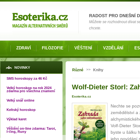
Možnosti výběru
RADOST PRO DNEŠNÍ 
Můžete se rozhodnout dívat s
chcete.
ZDRAVÍ
FILOZOFIE
VĚŠTENÍ
VZDĚLÁNÍ
ES
Jste zde
NOVINKY
>>
Různé
Knihy
SMS horoskopy za 46 Kč
Wolf-Dieter Storl: Z
Velký horoskop na rok 2024
zdarma pro všechna znamení
Esoterika.cz
Velký snář online
Nechte se poz
Keltský horoskop
zemědělství a 
alchymistickéh
Výklad karet
Volf-Dieter Sto
Věštění on-line zdarma: Tarot,
I-ťing, Runy
byste u šálku h
jeho povídání n