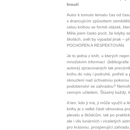
hroutí
Autor k tomuto tématu čas od času 
s drancujícím způsobem zemědělst
celou knihou ve formě otázek, kte
Měla jsem často pocit, že kdyby se
školách, svět by vypadal jinak – 
POCHOPEN A RESPEKTOVÁN.
Je to jedna z knih, u kterých nej
množstvím informací (bibliograf
autora) zpracovaných tak precizně
knihu do ruky i podruhé, potřetí a
okouzlení nad úchvatnou pokorou a
podobenství se zahradou? Nemohlo
cenným učitelem. Šťastný každý, k
A ten, kdo ji má, ji může využít a 
knihy je z velké části věnována p
plevelu a škůdcům, tak po praktic
ale i vliv lunárních i víceletých as
pro krásnou, prosperující zahradu