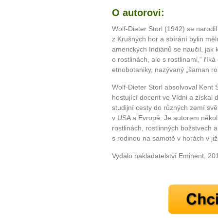
O autorovi:
Wolf-Dieter Storl (1942) se narod
10 tipů p
z Krušných hor a sbírání bylin mělo
amerických Indiánů se naučil, jak 
plnohodn
o rostlinách, ale s rostlinami,“ ří
etnobotaniky, nazývaný „šaman ros
... všechny
Wolf-Dieter Storl absolvoval Kent S
hostující docent ve Vídni a získal 
Máte pocit, že jste unaveni hn
studijní cesty do různých zemí sv
Ne
v USA a Evropě. Je autorem několi
rostlinách, rostlinných božstvech a
s rodinou na samotě v horách v j
Jak mít více energie každ
Jak vnést do života rovno
Vydalo nakladatelství Eminent, 20
Jak být šťastnější