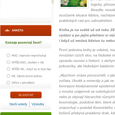
logicky, přiro
filosofie, moud
současné situace lidstva, nacházen
praktických rad pro zahradničení.
Kniha je na světě už od roku 19
ANKETA
vydání a po jejím přečtení si můž
i když už možná lidstvo tu ne
Existuje posmrtný život?
První polovina knihy je vzletná, mu
množství cizích slov, na hluboké m
ANO, naprosto nepochybuji
opravdu souvisí s historií, s alchy
SPÍŠE ANO, doufám v něj
pokusníky, ale hlubokým bádáním 
SPÍŠE NE, i když by to bylo fajn
„Abychom snáze porozuměli, v jak
NE, žijeme jenom jednou
zvířata, člověk a minerály a jak s
Věřím v převtělení
koncepce biodynamické epistemolo
z mnoha vzájemně se ovlivňujících
nebo je obývají hierarchie různých 
kosmologie, podobné těm, které dodn
Starší ankety
Výsledky
znázorňují v podobě Kosmického s
kořenů přebývá pradávný drak, kde