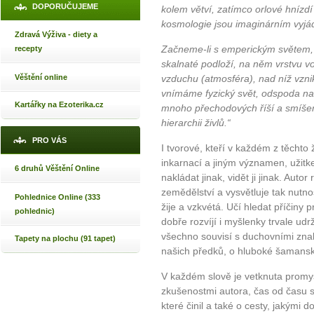
DOPORUČUJEME
kolem větví, zatímco orlové hníz
kosmologie jsou imaginárním vyjád
Zdravá Výživa - diety a
Začneme-li s emperickým světem
recepty
skalnaté podloží, na něm vrstvu v
Věštění online
vzduchu (atmosféra), nad níž vznik
vnímáme fyzický svět, odspoda nah
Kartářky na Ezoterika.cz
mnoho přechodových říší a smíšený
hierarchii živlů.“
PRO VÁS
I tvorové, kteří v každém z těchto ž
inkarnací a jiným významen, užitke
6 druhů Věštění Online
nakládat jinak, vidět ji jinak. Aut
zemědělství a vysvětluje tak nutn
Pohlednice Online (333
žije a vzkvétá. Učí hledat příčiny p
pohlednic)
dobře rozvíjí i myšlenky trvale ud
všechno souvisí s duchovními znalo
Tapety na plochu (91 tapet)
našich předků, o hluboké šamanské 
V každém slově je vetknuta promy
zkušenostmi autora, čas od času se
které činil a také o cesty, jakými 