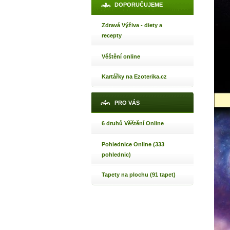
Jak 
DOPORUČUJEME
Jak 
Zdravá Výživa - diety a
Jak 
recepty
Věštění online
Kartářky na Ezoterika.cz
PRO VÁS
6 druhů Věštění Online
Pohlednice Online (333
pohlednic)
Tapety na plochu (91 tapet)