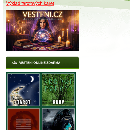
Výklad tarotových karet
X
VĚŠTĚNÍ ONLINE ZDARMA