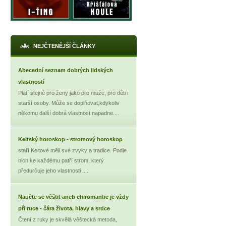
NEJČTENĚJŠÍ ČLÁNKY
Abecední seznam dobrých lidských
vlastností
Platí stejně pro ženy jako pro muže, pro děti i
starší osoby. Může se doplňovat,kdykoliv
někomu další dobrá vlastnost napadne....
Keltský horoskop - stromový horoskop
staří Keltové měli své zvyky a tradice. Podle
nich ke každému patří strom, který
předurčuje jeho vlastnosti ....
Naučte se věštit aneb chiromantie je vždy
při ruce - čára života, hlavy a srdce
Čtení z ruky je skvělá věštecká metoda,