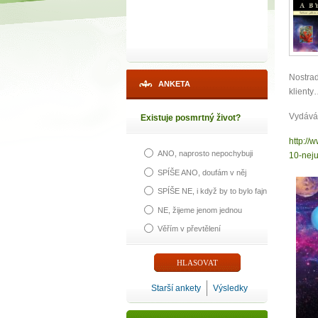
Nostrad
ANKETA
klient
Vydává 
Existuje posmrtný život?
http://
ANO, naprosto nepochybuji
10-neju
1
SPÍŠE ANO, doufám v něj
SPÍŠE NE, i když by to bylo fajn
p
NE, žijeme jenom jednou
Věřím v převtělení
Máte poc
Starší ankety
Výsledky