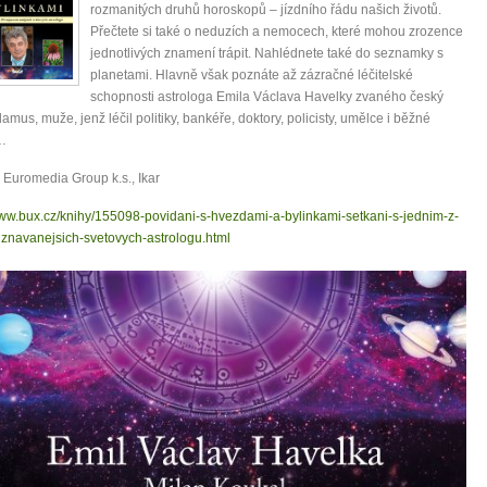
rozmanitých druhů horoskopů – jízdního řádu našich životů.
Přečtete si také o neduzích a nemocech, které mohou zrozence
jednotlivých znamení trápit. Nahlédnete také do seznamky s
planetami. Hlavně však poznáte až zázračné léčitelské
schopnosti astrologa Emila Václava Havelky zvaného český
amus, muže, jenž léčil politiky, bankéře, doktory, policisty, umělce i běžné
y…
Euromedia Group k.s., Ikar
www.bux.cz/knihy/155098-povidani-s-hvezdami-a-bylinkami-setkani-s-jednim-z-
znavanejsich-svetovych-astrologu.html
0 tipů pro zdravý a
lnohodnotný život
... všechny tipy zdarma.
it, že jste unaveni hned jak ráno vstanete?
Nemusí to tak být - ZJISTĚTE ZDARMA!