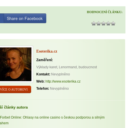
HODNOCENÍ ČLÁNKU:
Share on Facebook
Esoterika.cz
Zaměření:
Výklady karet, Lenormand, budoucnost
Kontakt:
Nevyplněno
Web:
http://www.esoterika.cz
Telefon:
Nevyplněno
VÍCE O AUTOROVI
ší články autora
Forbet Online: Ohlasy na online casino s českou podporou a silným
sahem