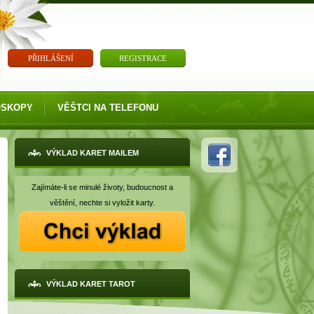
PŘIHLÁŠENÍ
REGISTRACE
OSKOPY
VĚŠTCI NA TELEFONU
VÝKLAD KARET MAILEM
Zajímáte-li se minulé životy, budoucnost a
věštění, nechte si vyložit karty.
VÝKLAD KARET TAROT