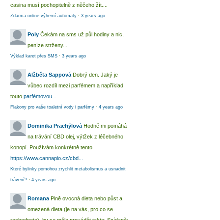
casina musí pochopitelně z něčeho žít....
Zdarma online výherní automaty
·
3 years ago
Poly
Čekám na sms už půl hodiny a nic,
peníze strženy...
Výklad karet přes SMS
·
3 years ago
Alžběta Sappová
Dobrý den. Jaký je
vůbec rozdíl mezi parfémem a například
touto
parfémovou...
Flakony pro vaše toaletní vody i parfémy
·
4 years ago
Dominika Prachýlová
Hodně mi pomáhá
na trávání CBD olej, výtžek z léčebného
konopí. Používám konkrétně tento
https://www.cannapio.cz/cbd...
Které bylinky pomohou zrychlit metabolismus a usnadnit
trávení?
·
4 years ago
Romana
Plně ovocná dieta nebo půst a
omezená dieta (je na vás, pro co se