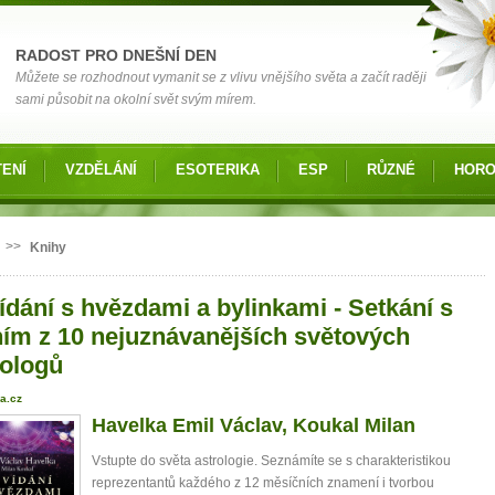
RADOST PRO DNEŠNÍ DEN
Můžete se rozhodnout vymanit se z vlivu vnějšího světa a začít raději
sami působit na okolní svět svým mírem.
ENÍ
VZDĚLÁNÍ
ESOTERIKA
ESP
RŮZNÉ
HOR
 zde
>>
Knihy
ídání s hvězdami a bylinkami - Setkání s
ním z 10 nejuznávanějších světových
rologů
a.cz
Havelka Emil Václav, Koukal Milan
Vstupte do světa astrologie. Seznámíte se s charakteristikou
reprezentantů každého z 12 měsíčních znamení i tvorbou