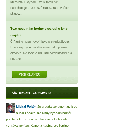
která má tu výhodu, že k tomu nic
nepotřebujete. Jen své ruce a ruce vašich
přátel....
Tvar nosu nám hodně prozradí o jeho
majiteli
Číňané o nosu hovoří jako o středu života.
Lze z něj vyčíst vitalitu a sexuální potenci
člověka, ale i vše o rozumu, vědomostech a
povaze...
VÍCE ČLÁNKU
RECENT COMMENTS
Michal Foltýn
Je pravda, že automaty jsou
super zábava, ale nikdy bychom neměli
počítat s tím, že na nich budeme dlouhodobě
vyhrávat peníze. Kamená kasína, ale i online