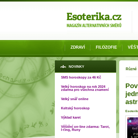
Možnosti výběru
ZDRAVÍ
FILOZOFIE
VĚŠT
Jste
NOVINKY
Různé
SMS horoskopy za 46 Kč
Pov
Velký horoskop na rok 2024
zdarma pro všechna znamení
jed
Velký snář online
ast
Keltský horoskop
Esoterik
Výklad karet
Věštění on-line zdarma: Tarot,
I-ťing, Runy