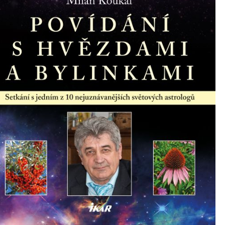
mít více energie každý den
vnést do života rovnováhu
být šťastnější
Nenávidíme spam stejně jako vy