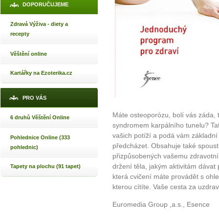
DOPORUČUJEME
Zdravá Výživa - diety a
recepty
Věštění online
Kartářky na Ezoterika.cz
PRO VÁS
Máte osteoporózu, bolí vás záda,
6 druhů Věštění Online
syndromem karpálního tunelu? Tat
vašich potíží a podá vám základní 
Pohlednice Online (333
předcházet. Obsahuje také spoust
pohlednic)
přizpůsobených vašemu zdravotním
držení těla, jakým aktivitám dáva
Tapety na plochu (91 tapet)
která cvičení máte provádět s oh
kterou cítíte. Vaše cesta za uzdr
Euromedia Group ,a.s., Esence