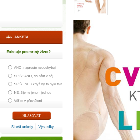
ANKETA
Existuje posmrtný život?
ANO, naprosto nepochybuji
SPÍŠE ANO, doufám v něj
SPÍŠE NE, i když by to bylo fajn
NE, žijeme jenom jednou
Věřím v převtělení
Starší ankety
Výsledky