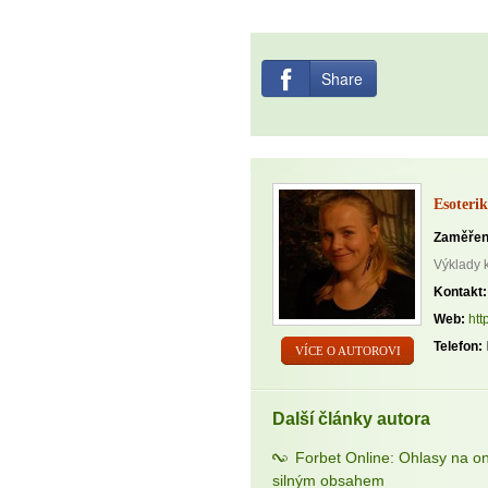
Share
Esoterik
Zaměřen
Výklady 
Kontakt:
Web:
htt
Telefon:
VÍCE O AUTOROVI
Další články autora
Forbet Online: Ohlasy na o
silným obsahem