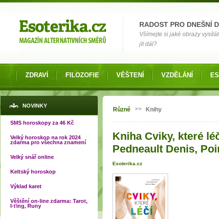
Možnosti výběru
RADOST PRO DNEŠNÍ 
Všímejte si jaké obrazy vysílá
jít dál?
ZDRAVÍ
FILOZOFIE
VĚŠTENÍ
VZDĚLÁNÍ
ES
Jste zde
NOVINKY
>>
Různé
Knihy
SMS horoskopy za 46 Kč
Kniha Cviky, které lé
Velký horoskop na rok 2024
zdarma pro všechna znamení
Pedneault Denis, Poi
Velký snář online
Esoterika.cz
Keltský horoskop
Výklad karet
Věštění on-line zdarma: Tarot,
I-ťing, Runy