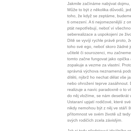
Jakmile začínáme nabývat dojmu, 
Může to být z několika důvodů, jed
toho, že když se zeptáme, budeme
ti omezení. A ti nejomezenější z 
ptát nepotřebují, neboť ví všechno.
seberealizace a uspokojení ze živo
Dítě se vyvíjí rychle právě proto, 
toho své ego, neboť skoro žádné j
učitelé či sourozenci, mu začneme
tomto začne fungovat jako opička
zopakuje a vezme za vlastní. Proto
správná výchova neznamená pods
dítěti, nýbrž ho nechat dělat vše j
nebo ohrožení teprve zasáhnout. 
realizuje a navíc paradoxně o to v
do něj vložíme, se nám desetkrát ví
Ustaraní upjatí rodičové, které sv
nikdy nemohou být z něj ve stáří šť
přítomnost ve svém životě už ted
svých rodičích zcela závislým.
Jak si tedy představuji ideálního 