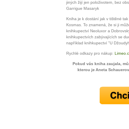
jiných žijí jen položivotem, bez ob
Garrigue Masaryk
Kniha je k dostání jak v tištěné tak
Kosmas. To znamená, že si ji může
knihkupectví Neoluxor a Dobrovsk
knihkupectvích zabývajících se duc
například knihkupectví "U Džoudyh
Rychlé odkazy pro nákup:
Limeo.c
Pokud vás kniha zaujala, můž
kterou je Aneta Schauero