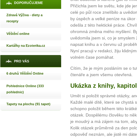
DOPORUČUJEME
Přičichla jsem ke světu, kde jde je
celé po půl roce znelíbilo a uvědo
Zdravá Výživa - diety a
by úspěch a velké peníze na úkor 
recepty
odešla z této hektické práce. Chví
ohromná změna mého myšlení. By
Věštění online
uvědomila jsem si, co je smyslem 
napsat knihu a v červnu už proběh
Kartářky na Ezoterika.cz
Nyní pracuji v redakci, žiju klidn
volném čase pomáhat.
PRO VÁS
Cítím, že je mým posláním se o tu
6 druhů Věštění Online
čtenáře a jsem všemu otevřená.
Ukázka z knihy, kapitol
Pohlednice Online (333
pohlednic)
Umět si položit správné otázky, ane
Každé malé dítě, které se chystá s
Tapety na plochu (91 tapet)
schopno položit během této krátké 
otázek. Dospělému člověku to někd
je moudrý a má zájem na tom, aby 
Kolik otázek průměrně za den polo
odpověď neznám, ale jistě mi dáte