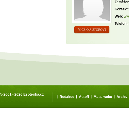
Zaměřen
Kontakt:
Web:
ww
Telefon:
VÍCE O AUTOROVI
© 2001 - 2026
Esoterika.cz
|
|
|
|
Redakce
Autoři
Mapa webu
Archív