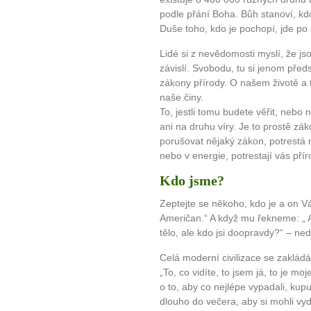
podle přání Boha. Bůh stanoví, kd
Duše toho, kdo je pochopí, jde po 
Lidé si z nevědomosti myslí, že js
závislí. Svobodu, tu si jenom předs
zákony přírody. O našem životě a
naše činy.
To, jestli tomu budete věřit, nebo
ani na druhu víry. Je to prostě zá
porušovat nějaký zákon, potrestá n
nebo v energie, potrestají vás pří
Kdo jsme?
Zeptejte se někoho, kdo je a on 
10 tipů p
Američan.“ A když mu řekneme: „ 
tělo, ale kdo jsi doopravdy?“ – n
plnohodn
Celá moderní civilizace se zakládá
„To, co vidíte, to jsem já, to je moje
... všechny
o to, aby co nejlépe vypadali, kupu
dlouho do večera, aby si mohli vyd