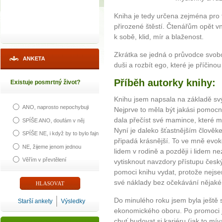
Kniha je tedy určena zejména pro t
přirozené štěstí. Čtenářům opět 
k sobě, klid, mír a blaženost.
Zkrátka se jedná o průvodce svobo
ANKETA
duši a rozbít ego, které je příčin
Příběh autorky knihy:
Existuje posmrtný život?
Knihu jsem napsala na základě svý
ANO, naprosto nepochybuji
Nejprve to měla být jakási pomocn
dala přečíst své mamince, které 
SPÍŠE ANO, doufám v něj
Nyní je daleko šťastnějším člověke
SPÍŠE NE, i když by to bylo fajn
připadá krásnější. To ve mně evok
NE, žijeme jenom jednou
lidem v rodině a později i lidem 
Věřím v převtělení
vytisknout navzdory přístupu český
pomoci knihu vydat, protože nejse
své náklady bez očekávání nějaké
Do minulého roku jsem byla ještě
Starší ankety
Výsledky
ekonomického oboru. Po promoci 
chuť budovat si kariéru (jak to m