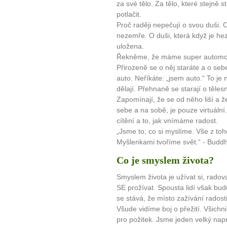
Máte pocit, že jste unaveni hn
za své tělo. Za tělo, které stejně s
potlačit.
Ne
Proč raději nepečují o svou duši. O
nezemře. O duši, která když je hezk
Jak mít více energie každ
uložena.
Jak vnést do života rovno
Řekněme, že máme super automobil
Jak být šťastnější
Přirozeně se o něj staráte a o seb
auto. Neříkáte: „jsem auto.“ To je 
dělají. Přehnaně se starají o těle
Zapomínají, že se od něho liší a ž
sebe a na sobě, je pouze virtuální.
cítění a to, jak vnímáme radost.
„Jsme to, co si myslíme. Vše z toh
Myšlenkami tvoříme svět.“ - Budd
Co je smyslem života?
Smyslem života je užívat si, radov
SE prožívat. Spousta lidí však bu
se stává, že místo zažívání radosti,
Všude vidíme boj o přežití. Všichn
pro požitek. Jsme jeden velký na