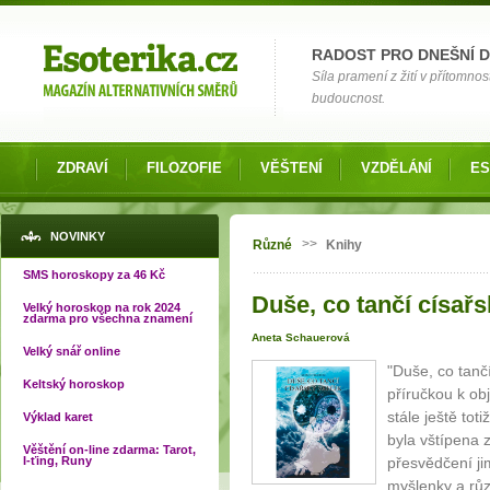
Možnosti výběru
RADOST PRO DNEŠNÍ 
Síla pramení z žití v přítomnos
budoucnost.
ZDRAVÍ
FILOZOFIE
VĚŠTENÍ
VZDĚLÁNÍ
ES
Jste zde
NOVINKY
>>
Různé
Knihy
SMS horoskopy za 46 Kč
Duše, co tančí císařs
Velký horoskop na rok 2024
zdarma pro všechna znamení
Aneta Schauerová
Velký snář online
"Duše, co tančí
Keltský horoskop
příručkou k ob
stále ještě to
Výklad karet
byla vštípena 
Věštění on-line zdarma: Tarot,
I-ťing, Runy
přesvědčení ji
myšlenky a různ