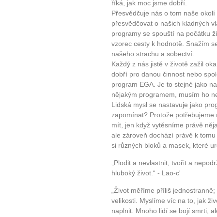
říká, jak moc jsme dobří.
Přesvědčuje nás o tom naše okol
přesvědčovat o našich kladných vl
programy se spouští na počátku živo
vzorec cesty k hodnotě. Snažím se
našeho strachu a sobectví.
Každý z nás jistě v životě zažil ok
dobří pro danou činnost nebo spol
program EGA. Je to stejné jako na
nějakým programem, musím ho nejd
Lidská mysl se nastavuje jako pr
zapomínat? Protože potřebujeme m
mít, jen když vytěsníme právě něja
ale zároveň dochází právě k tom
si různých bloků a masek, které u
„Plodit a nevlastnit, tvořit a nepo
hluboký život.“ - Lao-c'
„Život měříme příliš jednostranně;
velikosti. Myslíme víc na to, jak ži
naplnit. Mnoho lidí se bojí smrti, 