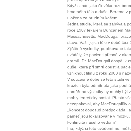
Když si nás jako člověka rozebere
hmotného těla a duše. Bereme v po
uložena za hrudním košem.
Jedna studie, která se zabývala
roce 1907 lékařem Duncanem Mac
Massachusetts. MacDougall pracoval
stavu. Vážil jejich tělo v době těsn
Zjištěné výsledky, publikované ta
uváděly, že pacienti přesně v okam
gramů. Dr. MacDougall dospěl k záv
duše, která při smrti opustila pacie
vzniknout filmu z roku 2003 s náz
V současné době se této studii vě
kruzích byla odmítnuta jako pouhá 
naměřené výsledky by mohly být z
mohly teoreticky nastat. Přesto v
nezopakoval, aby MacDougallův obj
„Koncept doposud předpokládal, a
paměť jsou lokalizované v mozku,"
kontinuitě našeho vědomí".
Inu, když si toto uvědomíme, můž