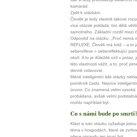
kamarád.
Zpět k otázkám.
Člověk je tedy vlastně takové rozu
více otázek pokládá, tím dělá větší
samotného. Základní rozdíl mezi č
Odpověď na otázku: „Proč nemá nap
REFLEXE. Člověk má totiž – a to j
sebereflexe = sebereflektující pam
okolí. A to je důležité vzít v potaz
této vlastnosti vážit, a to, proč j
denně oslavovat.
Méně inteligentní lidé otázky neklad
poměrně často. Nejvíce inteligentn
úrovni. Co znamená velmi vysoká 
probádaná, avšak velmi podstatná
mohlo například být:
Co s námi bude po smrti
Klást si tuto otázku vyžaduje jist
téma v hospodách, které se zvrhn
přece opravdu jen musí být.