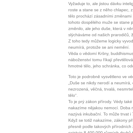
Vyžaduje to, ale jistou dávku intel
roste a stane se z něho chlapec, 
tělo prochází zásadními změnami 
tohoto dospělého muže se stane po
změnilo, ale jeho duše, která v ně
slýcháváme od našich prarodičů, že
Z toho tedy můžeme logicky vyvodi
neumírá, protože se ani nemění.
Věda o vědomí Kršny, buddhismus
náboženství tomu říkají převtělová
hmotné tělo, jeho schránka, co odc
Toto je podrobně vysvětleno ve v
„Duše se nikdy nerodí a neumírá, 
nezrozená, věčná, trvalá, nesmrte
tělo“.
To je prý zákon přírody. Védy také 
nakazíme nějakou nemocí. Doba ne
nazývá inkubační. To může trvat 
Když se totiž nakazíme, zákony pří
přesně podle takových přírodních
existuje 8 400 000 různých druhů t