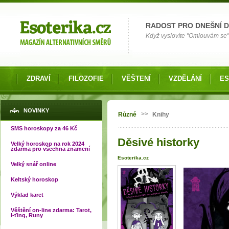
Možnosti výběru
RADOST PRO DNEŠNÍ 
Když vyslovíte "Omlouvám se" 
ZDRAVÍ
FILOZOFIE
VĚŠTENÍ
VZDĚLÁNÍ
ES
Jste zde
NOVINKY
>>
Různé
Knihy
SMS horoskopy za 46 Kč
Děsivé historky
Velký horoskop na rok 2024
zdarma pro všechna znamení
Esoterika.cz
Velký snář online
Keltský horoskop
Výklad karet
Věštění on-line zdarma: Tarot,
I-ťing, Runy