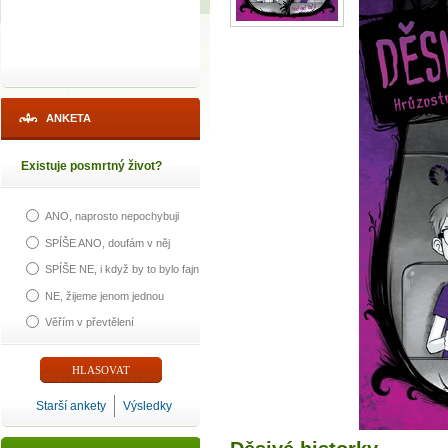
ANKETA
Existuje posmrtný život?
ANO, naprosto nepochybuji
SPÍŠE ANO, doufám v něj
SPÍŠE NE, i když by to bylo fajn
NE, žijeme jenom jednou
Věřím v převtělení
Starší ankety
Výsledky