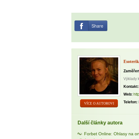
Share
Esoterik
Zaměřen
Výklady 
Kontakt:
Web:
htt
Telefon:
VÍCE O AUTOROVI
Další články autora
Forbet Online: Ohlasy na o