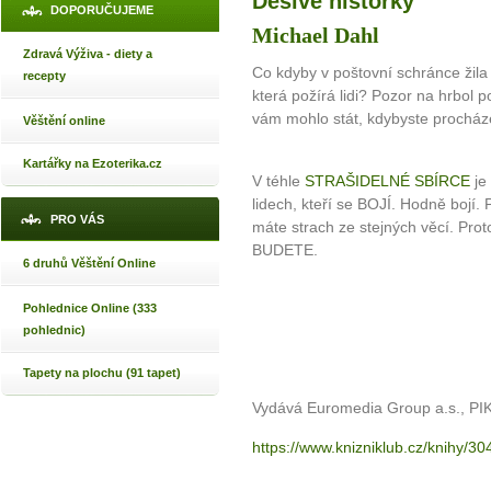
Děsivé historky
DOPORUČUJEME
Michael Dahl
Zdravá Výživa - diety a
Co kdyby v poštovní schránce žila
recepty
která požírá lidi? Pozor na hrbol
vám mohlo stát, kdybyste procháze
Věštění online
Kartářky na Ezoterika.cz
V téhle
STRAŠIDELNÉ SBÍRCE
je
lidech, kteří se BOJÍ. Hodně bojí. Př
PRO VÁS
máte strach ze stejných věcí. Pro
BUDETE.
6 druhů Věštění Online
Pohlednice Online (333
pohlednic)
Tapety na plochu (91 tapet)
Vydává Euromedia Group a.s., P
https://www.knizniklub.cz/knihy/30