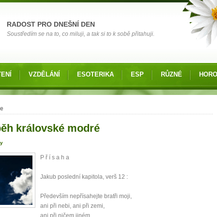
RADOST PRO DNEŠNÍ DEN
Soustředím se na to, co miluji, a tak si to k sobě přitahuji.
ENÍ
VZDĚLÁNÍ
ESOTERIKA
ESP
RŮZNÉ
HOR
 zde
ie
běh královské modré
ry
P ř í s a h a
Jakub poslední kapitola, verš 12 :
Především nepřísahejte bratři moji,
ani při nebi, ani při zemi,
ani při ničem jiném.