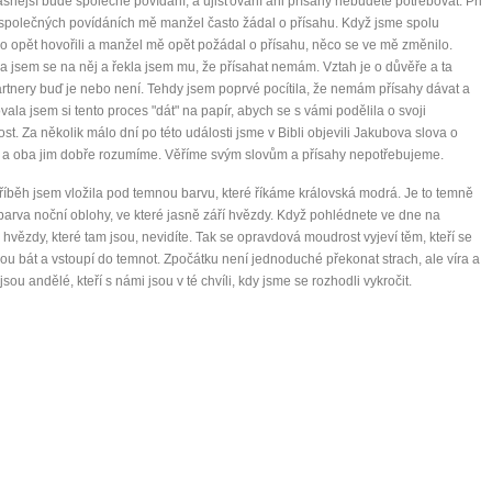
ásnější bude společné povídání, a ujišťování ani přísahy nebudete potřebovat. Při
společných povídáních mě manžel často žádal o přísahu. Když jsme spolu
 opět hovořili a manžel mě opět požádal o přísahu, něco se ve mě změnilo.
a jsem se na něj a řekla jsem mu, že přísahat nemám. Vztah je o důvěře a ta
rtnery buď je nebo není. Tehdy jsem poprvé pocítila, že nemám přísahy dávat a
vala jsem si tento proces "dát" na papír, abych se s vámi podělila o svoji
st. Za několik málo dní po této události jsme v Bibli objevili Jakubova slova o
 a oba jim dobře rozumíme. Věříme svým slovům a přísahy nepotřebujeme.
říběh jsem vložila pod temnou barvu, které říkáme královská modrá. Je to temně
arva noční oblohy, ve které jasně září hvězdy. Když pohlédnete ve dne na
 hvězdy, které tam jsou, nevidíte. Tak se opravdová moudrost vyjeví těm, kteří se
ou bát a vstoupí do temnot. Zpočátku není jednoduché překonat strach, ale víra a
jsou andělé, kteří s námi jsou v té chvíli, kdy jsme se rozhodli vykročit.