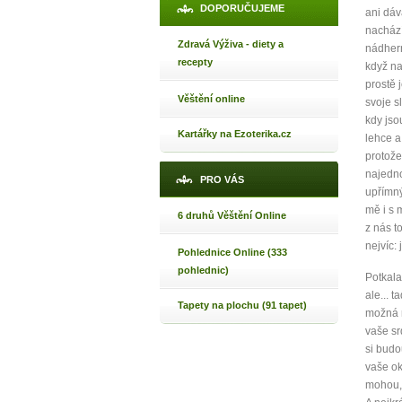
DOPORUČUJEME
ani dáv
nachází
Zdravá Výživa - diety a
nádhern
recepty
když na
prostě 
Věštění online
svoje s
kdy jsou
Kartářky na Ezoterika.cz
lehce a
protože
najedno
PRO VÁS
upřímný
mě i s 
6 druhů Věštění Online
z nás t
nejvíc:
Pohlednice Online (333
pohlednic)
Potkala
ale... 
Tapety na plochu (91 tapet)
možná n
vaše sr
si budo
vaše ok
mohou, 