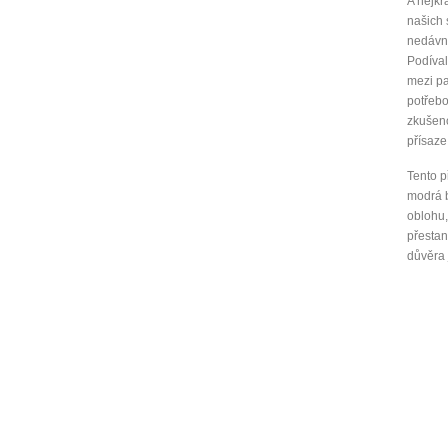
A nejkr
našich 
nedávno
Podíval
mezi pa
potřebo
zkušeno
přísaze
Tento p
modrá b
oblohu,
přestan
důvěra 