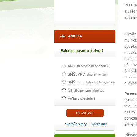
Vaše "a
a vaše 
abyste 
Člověk 
ANKETA
mu říká
potřebuj
Existuje posmrtný život?
obvykle
i nad d
přiznáv
ANO, naprosto nepochybuji
že bych
SPÍŠE ANO, doufám v něj
změnilo
SPÍŠE NE, i když by to bylo fajn
a jak t
NE, žijeme jenom jednou
Po mnoh
Věřím v převtělení
svého s
těla. Z
nástroj
porozum
Starší ankety
Výsledky
šla tem
Přísaha