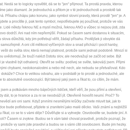
at. Nedá se to logicky vysvětlit, dá se to "jen" přijmout. Ta prostá pravda, kterou
me jako diamant. Je jednoduchá a přitom je v té jednoduchosti a prostotě tak
á. Přísahu chápu jako korunu, jako symbol slovní pravdy, která prostě "jen" je. A
jdete a procítíte ji, pak tento symbol, nepotřebujete jej používat, protože ve vás
je. Lidé někdy řeknou NE a myslí možná, řeknou ANO a vůbec si nejsou jisti, zda
lovo dodrží. Ani nad ním nepřemýšlí. Pokud se časem sami dostanou k situacím,
 slova důležitá, kdy jim potřebují věřit, žádají přísahu. Protějšek ji obvykle dá
 samozřejmě. A oni cítí mělkost vyřčených slov a snad přichází i pocit hanby,
 vešli do světa slov, která nemají platnost, protože sami jednali podobně. Mnozí si
u uvědomují, že touží nalézt čistotu slov, ale neodvažují se začít od sebe. Být
 je vlastně být odhalený. Otevřít se světu: podívej se světe, taková/ý jsem. Přijmi
mými chybami, nedokonalostmi a nebo mě nech, ale nebudu se přetvařovat. Kdo
o dokáže? Chce to velikou odvahu, ale v podstatě je to prosté a jednoduché, ale
 je to absolutně osvobozující. Být takový jaký jsem a říkat to, co cítím, že mám.
 jsem a potkávám mnoho báječných lidiček, kteří věří, že jsou přímí a otevření,
tady dál, to je hranice a za ni se neodváží jít. Otevřeně hovořit neumí. Proč? To
evědí ani oni sami. Když prvními nesmělými krůčky začnete mluvit tak, jak to
dce bude potřebovat, přijdete si zranitelní jako malé děcko. Vaši známí a nejbližší
u říkat, co se to s vámi děje? Důvěřujte si a vytrvejte. Osvobodíte se, budete jiní. A
olí? Časem si zvykne. Budou se k vám také chovat pravdivě, protože poznají, že
protože vy sami jste pravdiví a budou se s vámi cítit osvobozeni. Bude jim hezky.