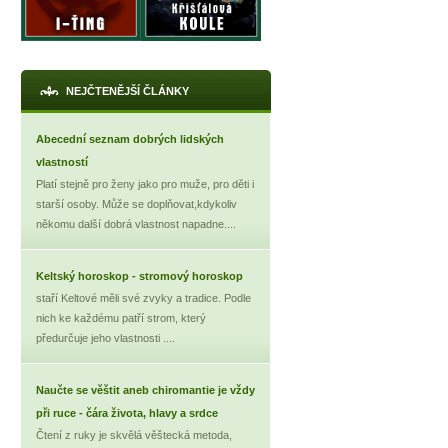
NEJČTENĚJŠÍ ČLÁNKY
Abecední seznam dobrých lidských
vlastností
Platí stejně pro ženy jako pro muže, pro děti i
starší osoby. Může se doplňovat,kdykoliv
někomu další dobrá vlastnost napadne....
Keltský horoskop - stromový horoskop
staří Keltové měli své zvyky a tradice. Podle
nich ke každému patří strom, který
předurčuje jeho vlastnosti ....
Naučte se věštit aneb chiromantie je vždy
při ruce - čára života, hlavy a srdce
Čtení z ruky je skvělá věštecká metoda,