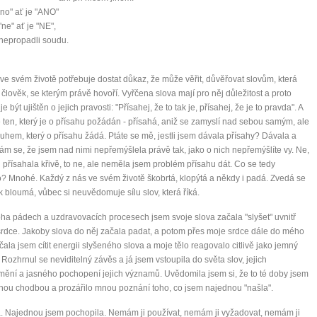
no" ať je "ANO"
"ne" ať je "NE",
nepropadli soudu.
ve svém životě potřebuje dostat důkaz, že může věřit, důvěřovat slovům, která
 člověk, se kterým právě hovoří. Vyřčena slova mají pro něj důležitost a proto
e být ujištěn o jejich pravosti: "Přísahej, že to tak je, přísahej, že je to pravda". A
 ten, který je o přísahu požádán - přísahá, aniž se zamyslí nad sebou samým, ale
ruhem, který o přísahu žádá. Ptáte se mě, jestli jsem dávala přísahy? Dávala a
ám se, že jsem nad nimi nepřemýšlela právě tak, jako o nich nepřemýšlíte vy. Ne,
 přísahala křivě, to ne, ale neměla jsem problém přísahu dát. Co se tedy
? Mnohé. Každý z nás ve svém životě škobrtá, klopýtá a někdy i padá. Zvedá se
ak bloumá, vůbec si neuvědomuje sílu slov, která říká.
a pádech a uzdravovacích procesech jsem svoje slova začala "slyšet" uvnitř
rdce. Jakoby slova do něj začala padat, a potom přes moje srdce dále do mého
ačala jsem cítit energii slyšeného slova a moje tělo reagovalo citlivě jako jemný
. Rozhrnul se neviditelný závěs a já jsem vstoupila do světa slov, jejich
ění a jasného pochopení jejich významů. Uvědomila jsem si, že to té doby jsem
nou chodbou a prozářilo mnou poznání toho, co jsem najednou "našla".
. Najednou jsem pochopila. Nemám ji používat, nemám ji vyžadovat, nemám ji