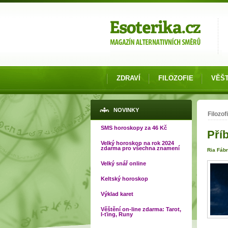
Možnosti výběru
ZDRAVÍ
FILOZOFIE
VĚŠT
Jste
NOVINKY
Filozof
SMS horoskopy za 46 Kč
Pří
Velký horoskop na rok 2024
zdarma pro všechna znamení
Ria Fáb
Velký snář online
Keltský horoskop
Výklad karet
Věštění on-line zdarma: Tarot,
I-ťing, Runy