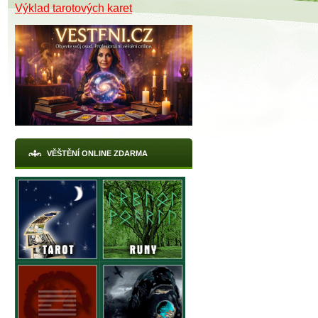
Výklad tarotových karet
VĚŠTĚNÍ ONLINE ZDARMA