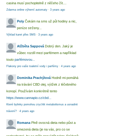
casina musí pochopitelně z něčeho žít....
Zdarma online výherní automaty
·
3 years ago
Poly
Čekám na sms už půl hodiny a nic,
peníze strženy...
Výklad karet přes SMS
·
3 years ago
Alžběta Sappová
Dobrý den. Jaký je
vůbec rozdíl mezi parfémem a například
touto
parfémovou...
Flakony pro vaše toaletní vody i parfémy
·
4 years ago
Dominika Prachýlová
Hodně mi pomáhá
na trávání CBD olej, výtžek z léčebného
konopí. Používám konkrétně tento
https://www.cannapio.cz/cbd...
Které bylinky pomohou zrychlit metabolismus a usnadnit
trávení?
·
4 years ago
Romana
Plně ovocná dieta nebo půst a
omezená dieta (je na vás, pro co se