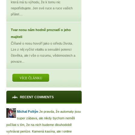
která má tu výhodu, že k tomu nic
nepotřebujete. Jen své ruce a ruce vašich
přátel....
Tvar nosu nám hodně prozradí o jeho
majiteli
Číňané o nosu hovoří jako o středu života.
Lze z něj vyčíst vitalitu a sexuální potenci
člověka, ale i vše o rozumu, vědomostech a
povaze...
VÍCE ČLÁNKU
RECENT COMMENTS
Michal Foltýn
Je pravda, že automaty jsou
super zábava, ale nikdy bychom neměli
počítat s tím, že na nich budeme dlouhodobě
vyhrávat peníze. Kamená kasína, ale i online