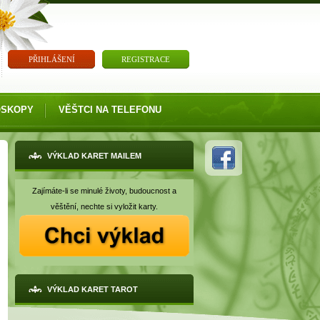
PŘIHLÁŠENÍ
REGISTRACE
OSKOPY
VĚŠTCI NA TELEFONU
VÝKLAD KARET MAILEM
Zajímáte-li se minulé životy, budoucnost a
věštění, nechte si vyložit karty.
VÝKLAD KARET TAROT