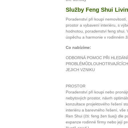
Služby Feng Shui Livin
Poradenství při koupi nemovitost
prostor a vybavení interiéru, s v
hodnotou, poradenství feng shui. 
úspěchu a harmonie v rodinném živ
Co nabízíme:
ODBORNÁ POMOC PŘI HLEDÁNÍ
PROBLÉMŮDLOUHOTRVAJÍCÍCH
JEJICH VZNIKU
PROSTOR
Poradenství při koupi nebo pronáj
nebytových prostor, návrh optimá
konzultace projektového řešení st
interiéru a barevného řešení, vše
Ren Shui (čti: feng žen šuej) dle 
expanze rodinné firmy nebo její p