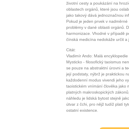
životní cesty a poukázání na hrozíc
oblastech orgánů, které jsou osla
jako takový dává jednoznačnou in
10 tipů p
Pokud je jeden prvek v nadměrné 
problémy v dané oblasti orgánů. Di
harmonizace. Vhodné v případě potí
plnohodn
čínská medicína nedokáže určit a 
Citát:
... všechny
Vladimír Ando: Malá encyklopedie 
Mysticko - filosofický taoismus n
Máte pocit, že jste unaveni hn
se pouze na abstraktní úrovni a t
Ne
její podstaty, nýbrž je praktickou 
každodenní modus vivendi jeho vyz
taoistickém vnímání člověka jako
Jak mít více energie každ
platných makroskopických zákonů,
Jak vnést do života rovno
náhledu je lidská bytost stejně jak
Jak být šťastnější
útvar z čchi, pro nějž tudíž platí t
ostatní existence.