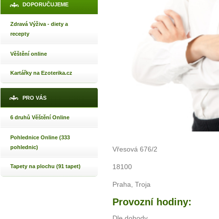
DOPORUČUJEME
Zdravá Výživa - diety a
recepty
Věštění online
Kartářky na Ezoterika.cz
PRO VÁS
6 druhů Věštění Online
Pohlednice Online (333
pohlednic)
Vřesová 676/2
18100
Tapety na plochu (91 tapet)
Praha, Troja
Provozní hodiny:
Dle dohody