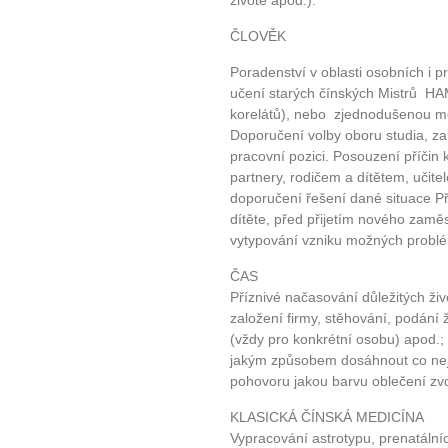
životě apod.).
ČLOVĚK
Poradenství v oblasti osobních i p
učení starých čínských Mistrů HA
korelátů), nebo zjednodušenou m
Doporučení volby oboru studia, za
pracovní pozici. Posouzení příčin 
partnery, rodičem a dítětem, uči
doporučení řešení dané situace P
dítěte, před přijetím nového zamě
vytypování vzniku možných problé
ČAS
Příznivé načasování důležitých ži
založení firmy, stěhování, podání 
(vždy pro konkrétní osobu) apod.;
jakým způsobem dosáhnout co nejl
pohovoru jakou barvu oblečení zvol
KLASICKÁ ČÍNSKÁ MEDICÍNA
Vypracování astrotypu, prenatálníc