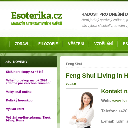
Možnosti výběru
RADOST PRO DNEŠNÍ 
Není jediný správný způsob, ja
vás vybrat si cokoliv, co vám 
ZDRAVÍ
FILOZOFIE
VĚŠTENÍ
VZDĚLÁNÍ
ES
Jste zde
NOVINKY
Feng Shui
SMS horoskopy za 46 Kč
Feng Shui Living in H
Velký horoskop na rok 2024
zdarma pro všechna znamení
PatrikB
Kontakt n
Velký snář online
Web:
www.livi
Keltský horoskop
Výklad karet
Telefon:
+420
Věštění on-line zdarma: Tarot,
I-ťing, Runy
E-mail:
ludmi