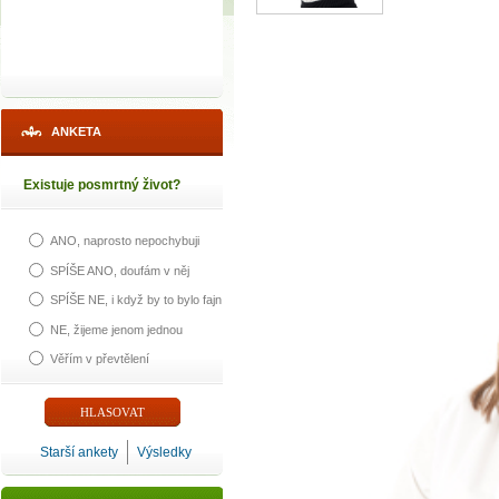
ANKETA
Existuje posmrtný život?
ANO, naprosto nepochybuji
SPÍŠE ANO, doufám v něj
SPÍŠE NE, i když by to bylo fajn
NE, žijeme jenom jednou
Věřím v převtělení
Starší ankety
Výsledky