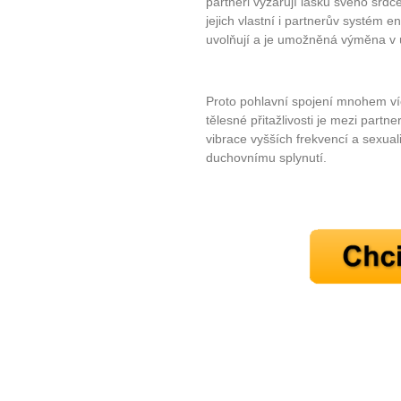
partneři vyzařují lásku svého srdc
jejich vlastní i partnerův systém
uvolňují a je umožněná výměna v 
Proto pohlavní spojení mnohem ví
tělesné přitažlivosti je mezi partne
vibrace vyšších frekvencí a sexual
duchovnímu splynutí.
10 tipů p
plnohodn
... všechny
Máte pocit, že jste unaveni hn
Ne
Jak mít více energie každ
Jak vnést do života rovno