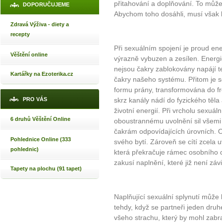
přitahování a doplňování. To může
DOPORUČUJEME
Abychom toho dosáhli, musí však 
Zdravá Výživa - diety a
recepty
Při sexuálním spojení je proud en
Věštění online
výrazně vybuzen a zesílen. Energ
nejsou čakry zablokovány napájí t
Kartářky na Ezoterika.cz
čakry našeho systému. Přitom je se
formu prány, transformována do fr
PRO VÁS
skrz kanály nádí do fyzického těla
životní energií. Při vrcholu sexu
6 druhů Věštění Online
oboustrannému uvolnění sil všemi
čakrám odpovídajících úrovních. Ob
Pohlednice Online (333
svého bytí. Zároveň se cítí zcela uv
pohlednic)
která překračuje rámec osobního ch
zakusí naplnění, které již není záv
Tapety na plochu (91 tapet)
Naplňující sexuální splynutí může
tehdy, když se partneři jeden dru
všeho strachu, který by mohl zab