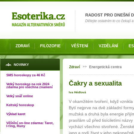
Možnosti výběru
RADOST PRO DNEŠNÍ 
Dělejte ostatním to co čekají a 
ZDRAVÍ
FILOZOFIE
VĚŠTENÍ
VZDĚLÁNÍ
ES
Jste zde
NOVINKY
>>
Zdraví
Energetická centra
SMS horoskopy za 46 Kč
Čakry a sexualita
Velký horoskop na rok 2024
zdarma pro všechna znamení
Iva Hédlová
Velký snář online
V okamžitém tvoření, když vznikla 
Keltský horoskop
Bytí nejprve na dvě základní formy
mužská a druhá byla energie přijím
Výklad karet
prasílám už před tisíciletími názvy 
Věštění on-line zdarma: Tarot,
I-ťing, Runy
vychází všechno stvořené. Ženské
jang a rodí život v jeho nekonečn