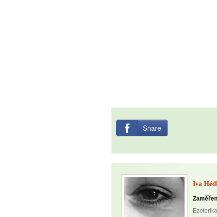
Jak být šťastnější
Share
Iva Héd
Zaměřen
Ezoterika