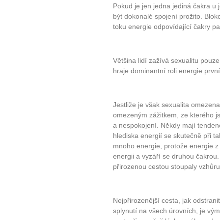
Pokud je jen jedna jediná čakra 
být dokonalé spojení prožito. Blo
toku energie odpovídající čakry pa
Většina lidí zažívá sexualitu pou
hraje dominantní roli energie první
Jestliže je však sexualita omezena 
omezeným zážitkem, ze kterého js
a nespokojení. Někdy mají tendenc
hlediska energií se skutečně při t
mnoho energie, protože energie z 
energii a vyzáří se druhou čakrou
přirozenou cestou stoupaly vzhůru
Nejpřirozenější cesta, jak odstra
splynutí na všech úrovních, je vý