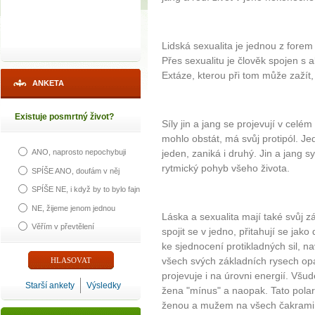
Lidská sexualita je jednou z forem
Přes sexualitu je člověk spojen s ak
Extáze, kterou při tom může zažít,
ANKETA
Existuje posmrtný život?
Síly jin a jang se projevují v celé
mohlo obstát, má svůj protipól. Je
jeden, zaniká i druhý. Jin a jan
ANO, naprosto nepochybuji
rytmický pohyb všeho života.
SPÍŠE ANO, doufám v něj
SPÍŠE NE, i když by to bylo fajn
NE, žijeme jenom jednou
Láska a sexualita mají také svůj zák
Věřím v převtělení
spojit se v jedno, přitahují se jak
ke sjednocení protikladných sil, 
všech svých základních rysech opa
projevuje i na úrovni energií. Všu
Starší ankety
Výsledky
žena "mínus" a naopak. Tato polari
ženou a mužem na všech čakrami