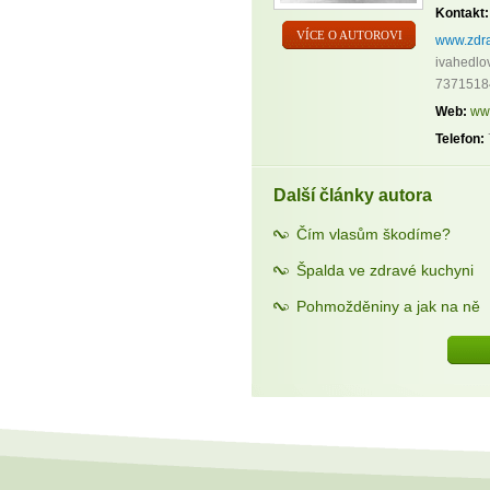
Kontakt:
VÍCE O AUTOROVI
www.zdra
ivahedlo
7371518
Web:
ww
Telefon:
Další články autora
Čím vlasům škodíme?
Špalda ve zdravé kuchyni
Pohmožděniny a jak na ně