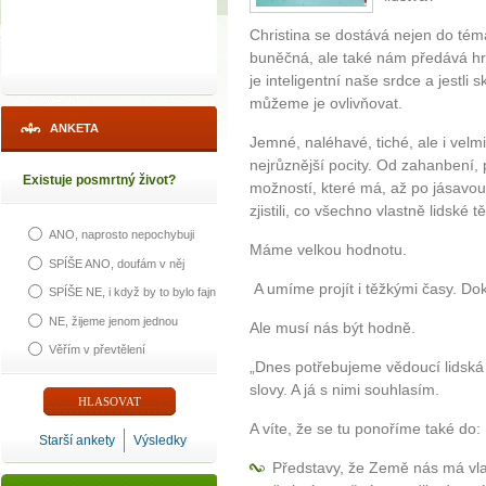
Christina se dostává nejen do tém
buněčná, ale také nám předává hra
je inteligentní naše srdce a jestli
můžeme je ovlivňovat.
ANKETA
Jemné, naléhavé, tiché, ale i velm
nejrůznější pocity. Od zahanbení, 
Existuje posmrtný život?
možností, které má, až po jásavou
zjistili, co všechno vlastně lidské t
ANO, naprosto nepochybuji
Máme velkou hodnotu.
SPÍŠE ANO, doufám v něj
A umíme projít i těžkými časy. Do
SPÍŠE NE, i když by to bylo fajn
NE, žijeme jenom jednou
Ale musí nás být hodně.
Věřím v převtělení
„Dnes potřebujeme vědoucí lidská 
slovy. A já s nimi souhlasím.
A víte, že se tu ponoříme také do:
Starší ankety
Výsledky
Představy, že Země nás má vlas