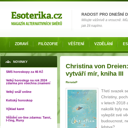
Možnosti výběru
RADOST PRO DNEŠNÍ 
Milujte vášnivě a vroucně. Můž
jak žít naplno.
ZDRAVÍ
FILOZOFIE
VĚŠTENÍ
VZDĚLÁNÍ
ES
Jste zde
NOVINKY
Christina von Dreien
SMS horoskopy za 46 Kč
vytváří mír, kniha III
Velký horoskop na rok 2024
RenataP
zdarma pro všechna znamení
Třetí svazek s
Velký snář online
Christiny, poc
Keltský horoskop
v letech 2018 
nakolik byly n
Výklad karet
vylepšit své vě
Věštění on-line zdarma: Tarot,
I-ťing, Runy
budoucnost, ne
lidstva?