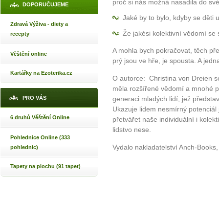
proč si nás možná nasadila do sv
DOPORUČUJEME
Jaké by to bylo, kdyby se děti
Zdravá Výživa - diety a
Že jakési kolektivní vědomí s
recepty
A mohla bych pokračovat, těch před
Věštění online
prý jsou ve hře, je spousta. A jedn
Kartářky na Ezoterika.cz
O autorce: Christina von Dreien s
měla rozšířené vědomí a mnohé pa
generaci mladých lidí, jež předsta
PRO VÁS
Ukazuje lidem nesmírný potenciál 
6 druhů Věštění Online
přetvářet naše individuální i kolekti
lidstvo nese.
Pohlednice Online (333
Vydalo nakladatelství Anch-Books
pohlednic)
Tapety na plochu (91 tapet)