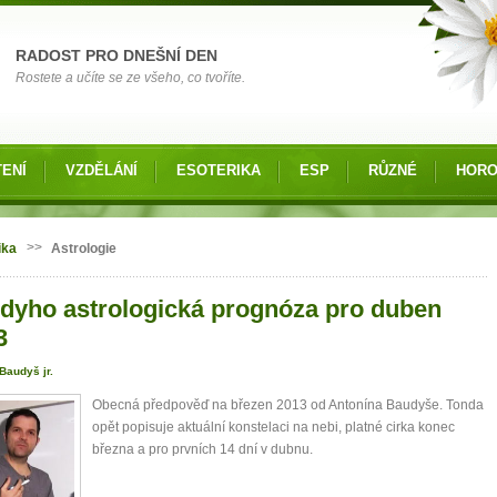
RADOST PRO DNEŠNÍ DEN
Rostete a učíte se ze všeho, co tvoříte.
ENÍ
VZDĚLÁNÍ
ESOTERIKA
ESP
RŮZNÉ
HOR
 zde
>>
ika
Astrologie
dyho astrologická prognóza pro duben
3
Baudyš jr.
Obecná předpověď na březen 2013 od Antonína Baudyše. Tonda
opět popisuje aktuální konstelaci na nebi, platné cirka konec
března a pro prvních 14 dní v dubnu.