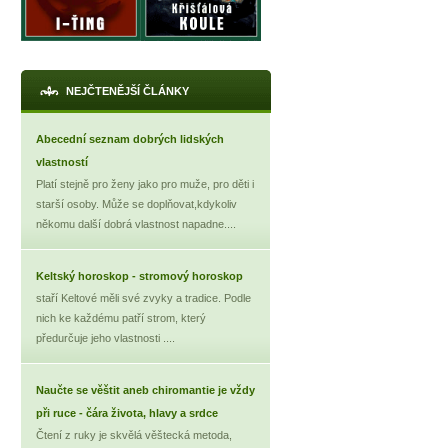
NEJČTENĚJŠÍ ČLÁNKY
Abecední seznam dobrých lidských
vlastností
Platí stejně pro ženy jako pro muže, pro děti i
starší osoby. Může se doplňovat,kdykoliv
někomu další dobrá vlastnost napadne....
Keltský horoskop - stromový horoskop
staří Keltové měli své zvyky a tradice. Podle
nich ke každému patří strom, který
předurčuje jeho vlastnosti ....
Naučte se věštit aneb chiromantie je vždy
při ruce - čára života, hlavy a srdce
Čtení z ruky je skvělá věštecká metoda,