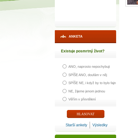
ANKETA
Existuje posmrtný život?
ANO, naprosto nepochybuji
SPÍŠE ANO, doufám v něj
SPÍŠE NE, i když by to bylo fajn
NE, žijeme jenom jednou
Věřím v převtělení
Starší ankety
Výsledky