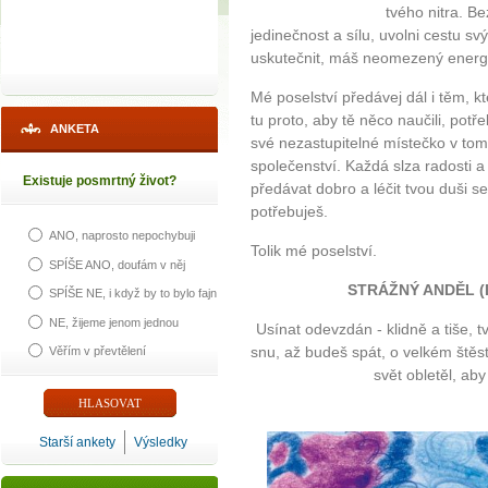
tvého nitra. B
jedinečnost a sílu, uvolni cestu s
uskutečnit, máš neomezený energeti
Mé poselství předávej dál i těm, kteř
tu proto, aby tě něco naučili, potř
ANKETA
své nezastupitelné místečko v t
společenství. Každá slza radosti 
Existuje posmrtný život?
předávat dobro a léčit tvou duši se 
potřebuješ.
ANO, naprosto nepochybuji
Tolik mé poselství.
SPÍŠE ANO, doufám v něj
STRÁŽNÝ ANDĚL (De
SPÍŠE NE, i když by to bylo fajn
NE, žijeme jenom jednou
Usínat odevzdán - klidně a tiše, tv
snu, až budeš spát, o velkém štěst
Věřím v převtělení
svět obletěl, aby t
Starší ankety
Výsledky