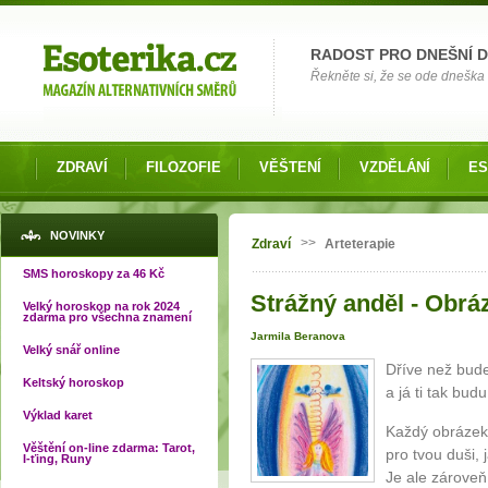
Možnosti výběru
RADOST PRO DNEŠNÍ 
Řekněte si, že se ode dneška 
ZDRAVÍ
FILOZOFIE
VĚŠTENÍ
VZDĚLÁNÍ
ES
Jste zde
NOVINKY
>>
Zdraví
Arteterapie
SMS horoskopy za 46 Kč
Strážný anděl - Obrá
Velký horoskop na rok 2024
zdarma pro všechna znamení
Jarmila Beranova
Velký snář online
Dříve než bude
Keltský horoskop
a já ti tak bud
Výklad karet
Každý obrázek
Věštění on-line zdarma: Tarot,
pro tvou duši,
I-ťing, Runy
Je ale zároveň