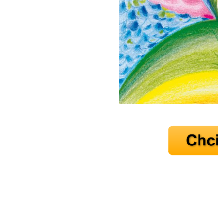
10 tipů p
plnohodn
... všechny