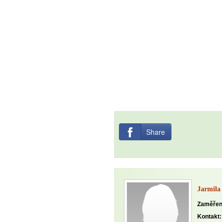
Máte pocit, že jste unaveni hn
Ne
Jak mít více energie každ
Jak vnést do života rovno
Jak být šťastnější
Share
Jarmila
Zaměřen
Kontakt: