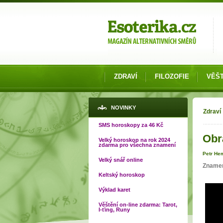
Možnosti výběru
ZDRAVÍ
FILOZOFIE
VĚŠT
Jste
NOVINKY
Zdraví
SMS horoskopy za 46 Kč
Obr
Velký horoskop na rok 2024
zdarma pro všechna znamení
Petr He
Velký snář online
Zname
Keltský horoskop
Výklad karet
Věštění on-line zdarma: Tarot,
I-ťing, Runy