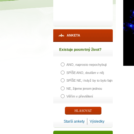
ANKETA
Existuje posmrtný život?
ANO, naprosto nepochybuji
SPÍŠE ANO, doufám v něj
SPÍŠE NE, i když by to bylo fajn
NE, žijeme jenom jednou
Věřím v převtělení
Starší ankety
Výsledky