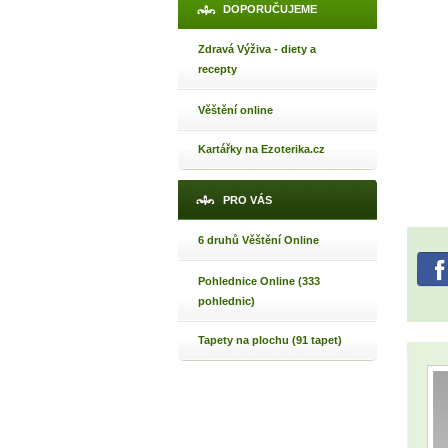
DOPORUČUJEME
Zdravá Výživa - diety a
recepty
Věštění online
Kartářky na Ezoterika.cz
PRO VÁS
6 druhů Věštění Online
Pohlednice Online (333
pohlednic)
Tapety na plochu (91 tapet)