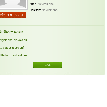
Web:
Nevyplněno
Telefon:
Nevyplněno
VÍCE O AUTOROVI
ší články autora
Myšlenka, slovo a čin
O bolesti a utrpení
Hledání dětské duše
VÍCE