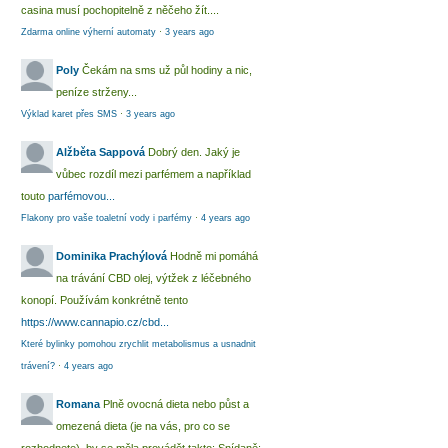
casina musí pochopitelně z něčeho žít....
Zdarma online výherní automaty
·
3 years ago
Poly
Čekám na sms už půl hodiny a nic,
peníze strženy...
Výklad karet přes SMS
·
3 years ago
Alžběta Sappová
Dobrý den. Jaký je
vůbec rozdíl mezi parfémem a například
touto
parfémovou...
Flakony pro vaše toaletní vody i parfémy
·
4 years ago
Dominika Prachýlová
Hodně mi pomáhá
na trávání CBD olej, výtžek z léčebného
konopí. Používám konkrétně tento
https://www.cannapio.cz/cbd...
Které bylinky pomohou zrychlit metabolismus a usnadnit
trávení?
·
4 years ago
Romana
Plně ovocná dieta nebo půst a
omezená dieta (je na vás, pro co se