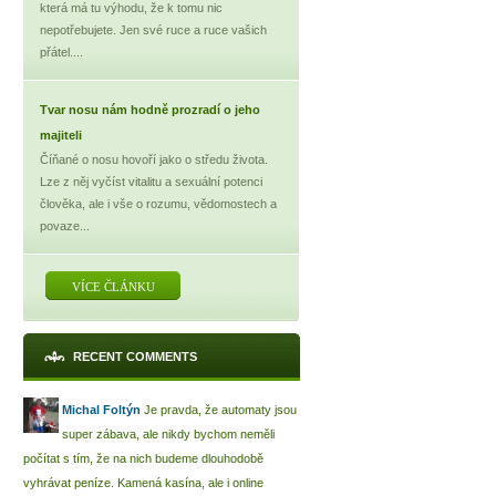
která má tu výhodu, že k tomu nic
nepotřebujete. Jen své ruce a ruce vašich
přátel....
Tvar nosu nám hodně prozradí o jeho
majiteli
Číňané o nosu hovoří jako o středu života.
Lze z něj vyčíst vitalitu a sexuální potenci
člověka, ale i vše o rozumu, vědomostech a
povaze...
VÍCE ČLÁNKU
RECENT COMMENTS
Michal Foltýn
Je pravda, že automaty jsou
super zábava, ale nikdy bychom neměli
počítat s tím, že na nich budeme dlouhodobě
vyhrávat peníze. Kamená kasína, ale i online