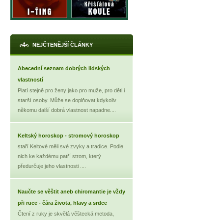
NEJČTENĚJŠÍ ČLÁNKY
Abecední seznam dobrých lidských
vlastností
Platí stejně pro ženy jako pro muže, pro děti i
starší osoby. Může se doplňovat,kdykoliv
někomu další dobrá vlastnost napadne....
Keltský horoskop - stromový horoskop
staří Keltové měli své zvyky a tradice. Podle
nich ke každému patří strom, který
předurčuje jeho vlastnosti ....
Naučte se věštit aneb chiromantie je vždy
při ruce - čára života, hlavy a srdce
Čtení z ruky je skvělá věštecká metoda,