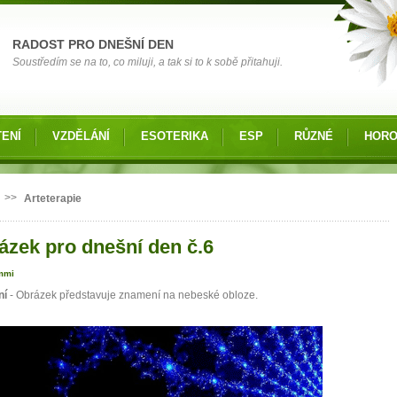
RADOST PRO DNEŠNÍ DEN
Soustředím se na to, co miluji, a tak si to k sobě přitahuji.
ENÍ
VZDĚLÁNÍ
ESOTERIKA
ESP
RŮZNÉ
HOR
 zde
>>
Arteterapie
ázek pro dnešní den č.6
mmi
ní
- Obrázek představuje znamení na nebeské obloze.