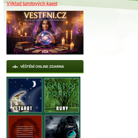
Výklad tarotových karet
VĚŠTĚNÍ ONLINE ZDARMA