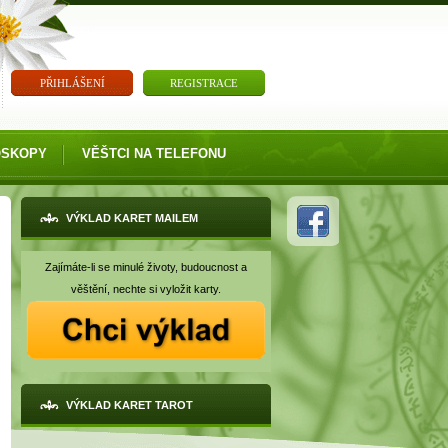
PŘIHLÁŠENÍ
REGISTRACE
OSKOPY
VĚŠTCI NA TELEFONU
VÝKLAD KARET MAILEM
Zajímáte-li se minulé životy, budoucnost a
věštění, nechte si vyložit karty.
VÝKLAD KARET TAROT