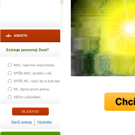
ANKETA
Existuje posmrtný život?
ANO, naprosto nepochybuji
SPÍŠE ANO, doufám v něj
SPÍŠE NE, i když by to bylo fajn
NE, žijeme jenom jednou
Věřím v převtělení
Starší ankety
Výsledky