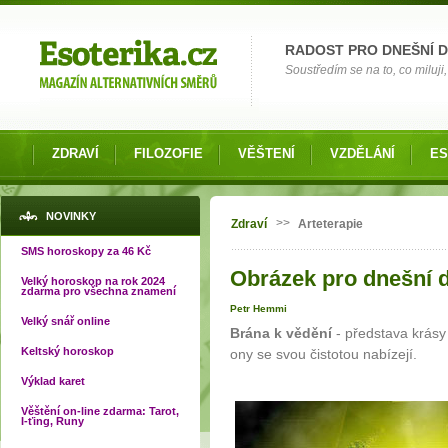
Možnosti výběru
RADOST PRO DNEŠNÍ 
Soustředím se na to, co miluji, 
ZDRAVÍ
FILOZOFIE
VĚŠTENÍ
VZDĚLÁNÍ
ES
Jste zde
NOVINKY
>>
Zdraví
Arteterapie
SMS horoskopy za 46 Kč
Obrázek pro dnešní d
Velký horoskop na rok 2024
zdarma pro všechna znamení
Petr Hemmi
Velký snář online
Brána k vědění
- představa krásy
Keltský horoskop
ony se svou čistotou nabízejí.
Výklad karet
Věštění on-line zdarma: Tarot,
I-ťing, Runy