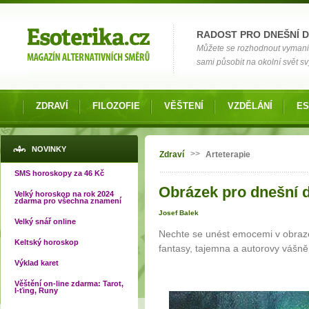
Možnosti výběru
RADOST PRO DNEŠNÍ 
Můžete se rozhodnout vymanit s
sami působit na okolní svět s
ZDRAVÍ
FILOZOFIE
VĚŠTENÍ
VZDĚLÁNÍ
ES
Jste zde
NOVINKY
>>
Zdraví
Arteterapie
SMS horoskopy za 46 Kč
Obrázek pro dnešní d
Velký horoskop na rok 2024
zdarma pro všechna znamení
Josef Balek
Velký snář online
Nechte se unést emocemi v obraz
Keltský horoskop
fantasy, tajemna a autorovy vášně
Výklad karet
Věštění on-line zdarma: Tarot,
I-ťing, Runy