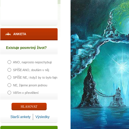
ANKETA
Existuje posmrtný život?
ANO, naprosto nepochybuji
SPÍŠE ANO, doufám v něj
SPÍŠE NE, i když by to bylo fajn
NE, žijeme jenom jednou
Věřím v převtělení
Starší ankety
Výsledky