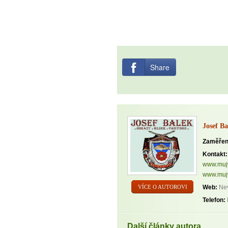
Share
Josef Ba
Zaměřen
Kontakt:
www.mujw
www.mujw
Web:
Nev
VÍCE O AUTOROVI
Telefon:
Další články autora