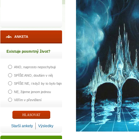
ANKETA
Existuje posmrtný život?
ANO, naprosto nepochybuji
SPÍŠE ANO, doufám v něj
SPÍŠE NE, i když by to bylo fajn
NE, žijeme jenom jednou
Věřím v převtělení
Starší ankety
Výsledky