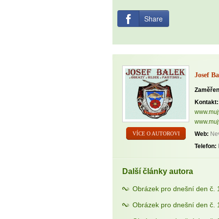
Share
Josef Ba
Zaměřen
Kontakt:
www.mujw
www.mujw
Web:
Nev
VÍCE O AUTOROVI
Telefon:
Další články autora
Obrázek pro dnešní den č. 
Obrázek pro dnešní den č. 