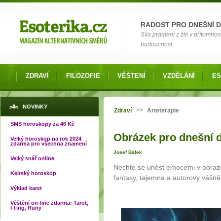
Možnosti výběru
RADOST PRO DNEŠNÍ 
Síla pramení z žití v přítomnos
budoucnost.
ZDRAVÍ
FILOZOFIE
VĚŠTENÍ
VZDĚLÁNÍ
ES
Jste zde
NOVINKY
>>
Zdraví
Arteterapie
SMS horoskopy za 46 Kč
Obrázek pro dnešní d
Velký horoskop na rok 2024
zdarma pro všechna znamení
Josef Balek
Velký snář online
Nechte se unést emocemi v obraz
Keltský horoskop
fantasy, tajemna a autorovy vášně
Výklad karet
Věštění on-line zdarma: Tarot,
I-ťing, Runy