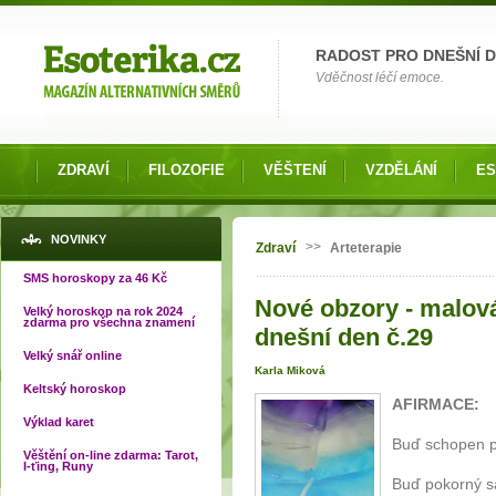
Možnosti výběru
RADOST PRO DNEŠNÍ 
Vděčnost léčí emoce.
ZDRAVÍ
FILOZOFIE
VĚŠTENÍ
VZDĚLÁNÍ
ES
Jste zde
NOVINKY
>>
Zdraví
Arteterapie
SMS horoskopy za 46 Kč
Nové obzory - malov
Velký horoskop na rok 2024
zdarma pro všechna znamení
dnešní den č.29
Velký snář online
Karla Miková
Keltský horoskop
AFIRMACE:
Výklad karet
Buď schopen př
Věštění on-line zdarma: Tarot,
I-ťing, Runy
Buď pokorný s