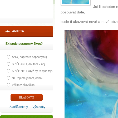
Jsi-li ochoten 
posouvat dále,
bude ti ukazovat nové a nové obzor
ANKETA
Existuje posmrtný život?
ANO, naprosto nepochybuji
SPÍŠE ANO, doufám v něj
SPÍŠE NE, i když by to bylo fajn
NE, žijeme jenom jednou
Věřím v převtělení
Starší ankety
Výsledky