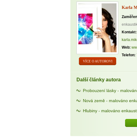
Karla M
Zaměřen
enkausti
Kontakt:
karla.m
Web:
www
Telefon:
VÍCE O AUTOROVI
Další články autora
Probouzení lásky - malován
Nová země - malováno enka
Hlubiny - malováno enkaust