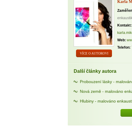
Karla M
Zaměřen
enkausti
Kontakt:
karla.m
Web:
www
Telefon:
VÍCE O AUTOROVI
Další články autora
Probouzení lásky - malován
Nová země - malováno enka
Hlubiny - malováno enkaust