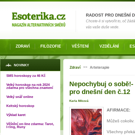
Možnosti výběru
RADOST PRO DNEŠNÍ 
Chcete-li si vytvořit to, oč žá
vás vaše duše vede.
ZDRAVÍ
FILOZOFIE
VĚŠTENÍ
VZDĚLÁNÍ
ES
Jste zde
NOVINKY
>>
Zdraví
Arteterapie
SMS horoskopy za 46 Kč
Nepochybuj o sobě!-
Velký horoskop na rok 2024
zdarma pro všechna znamení
pro dnešní den č.12
Velký snář online
Karla Miková
Keltský horoskop
AFIRMACE:
Výklad karet
Můžeš cokoliv
Věštění on-line zdarma: Tarot,
I-ťing, Runy
Všechny překáž