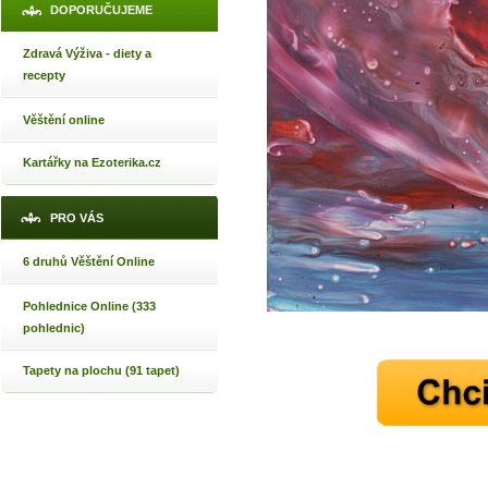
DOPORUČUJEME
Zdravá Výživa - diety a
recepty
Věštění online
Kartářky na Ezoterika.cz
PRO VÁS
6 druhů Věštění Online
Pohlednice Online (333
pohlednic)
Tapety na plochu (91 tapet)