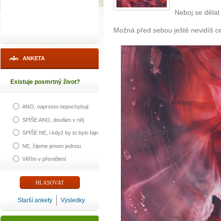
Neboj se dělat
Možná před sebou ještě nevidíš c
ANKETA
Existuje posmrtný život?
ANO, naprosto nepochybuji
SPÍŠE ANO, doufám v něj
SPÍŠE NE, i když by to bylo fajn
NE, žijeme jenom jednou
Věřím v převtělení
Starší ankety
Výsledky