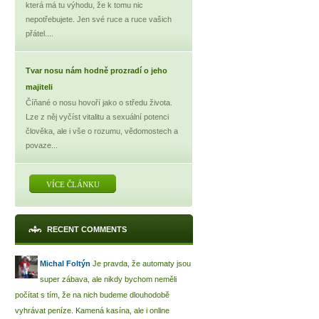
která má tu výhodu, že k tomu nic
nepotřebujete. Jen své ruce a ruce vašich
přátel....
Tvar nosu nám hodně prozradí o jeho
majiteli
Číňané o nosu hovoří jako o středu života.
Lze z něj vyčíst vitalitu a sexuální potenci
člověka, ale i vše o rozumu, vědomostech a
povaze...
VÍCE ČLÁNKU
RECENT COMMENTS
Michal Foltýn
Je pravda, že automaty jsou
super zábava, ale nikdy bychom neměli
počítat s tím, že na nich budeme dlouhodobě
vyhrávat peníze. Kamená kasína, ale i online