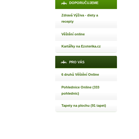
DOPORUČUJEME
Zdravá Výživa - diety a
recepty
Věštění online
Kartářky na Ezoterika.cz
PRO VÁS
6 druhů Věštění Online
Pohlednice Online (333
pohlednic)
Tapety na plochu (91 tapet)