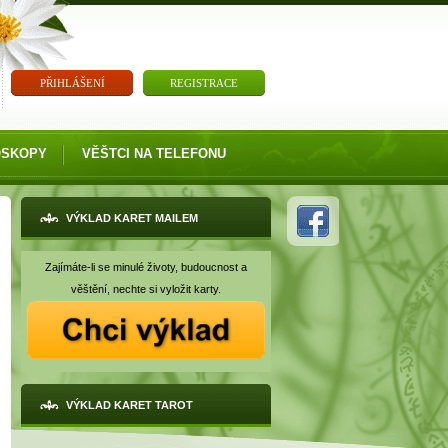
PŘIHLÁŠENÍ
REGISTRACE
OSKOPY
VĚŠTCI NA TELEFONU
VÝKLAD KARET MAILEM
Zajímáte-li se minulé životy, budoucnost a
věštění, nechte si vyložit karty.
VÝKLAD KARET TAROT