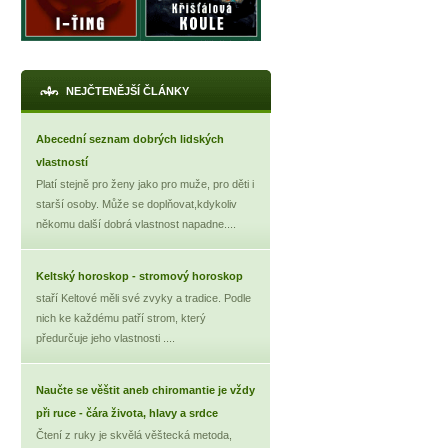
NEJČTENĚJŠÍ ČLÁNKY
Abecední seznam dobrých lidských
vlastností
Platí stejně pro ženy jako pro muže, pro děti i
starší osoby. Může se doplňovat,kdykoliv
někomu další dobrá vlastnost napadne....
Keltský horoskop - stromový horoskop
staří Keltové měli své zvyky a tradice. Podle
nich ke každému patří strom, který
předurčuje jeho vlastnosti ....
Naučte se věštit aneb chiromantie je vždy
při ruce - čára života, hlavy a srdce
Čtení z ruky je skvělá věštecká metoda,