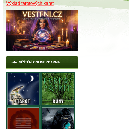
Výklad tarotových karet
VĚŠTĚNÍ ONLINE ZDARMA