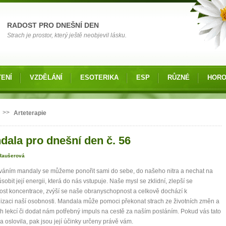
RADOST PRO DNEŠNÍ DEN
Strach je prostor, který ještě neobjevil lásku.
ENÍ
VZDĚLÁNÍ
ESOTERIKA
ESP
RŮZNÉ
HOR
 zde
>>
Arteterapie
dala pro dnešní den č. 56
Raušerová
váním mandaly se můžeme ponořit sami do sebe, do našeho nitra a nechat na
sobit její energii, která do nás vstupuje. Naše mysl se zklidní, zlepší se
st koncentrace, zvýší se naše obranyschopnost a celkově dochází k
zaci naší osobnosti. Mandala může pomoci překonat strach ze životních změn a
ch lekcí či dodat nám potřebný impuls na cestě za naším posláním. Pokud vás tato
 oslovila, pak jsou její účinky určeny právě vám.