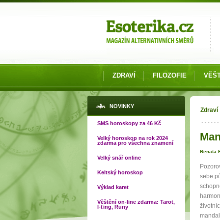
Možnosti výběru
ZDRAVÍ
FILOZOFIE
VĚŠT
Jste
NOVINKY
Zdraví
SMS horoskopy za 46 Kč
Man
Velký horoskop na rok 2024
zdarma pro všechna znamení
Renata 
Velký snář online
Pozoro
Keltský horoskop
sebe pů
schopno
Výklad karet
harmoni
Věštění on-line zdarma: Tarot,
životní
I-ťing, Runy
mandala