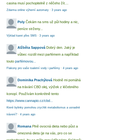
casina musí pochopitelně z něčeho žít....
Zdarma online výherní automaty
·
3 years ago
Poly
Čekám na sms už půl hodiny a nic,
peníze strženy...
Výklad karet přes SMS
·
3 years ago
Alžběta Sappová
Dobrý den. Jaký je
vůbec rozdíl mezi parfémem a například
touto
parfémovou...
Flakony pro vaše toaletní vody i parfémy
·
4 years ago
Dominika Prachýlová
Hodně mi pomáhá
na trávání CBD olej, výtžek z léčebného
konopí. Používám konkrétně tento
https://www.cannapio.cz/cbd...
Které bylinky pomohou zrychlit metabolismus a usnadnit
trávení?
·
4 years ago
Romana
Plně ovocná dieta nebo půst a
omezená dieta (je na vás, pro co se