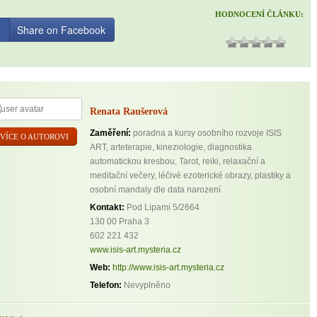
HODNOCENÍ ČLÁNKU:
Share on Facebook
Renata Raušerová
Zaměření:
poradna a kursy osobního rozvoje ISIS
VÍCE O AUTOROVI
ART, arteterapie, kineziologie, diagnostika
automatickou kresbou, Tarot, reiki, relaxační a
meditační večery, léčivé ezoterické obrazy, plastiky a
osobní mandaly dle data narození
Kontakt:
Pod Lipami 5/2664
130 00 Praha 3
602 221 432
www.isis-art.mysteria.cz
Web:
http://www.isis-art.mysteria.cz
Telefon:
Nevyplněno