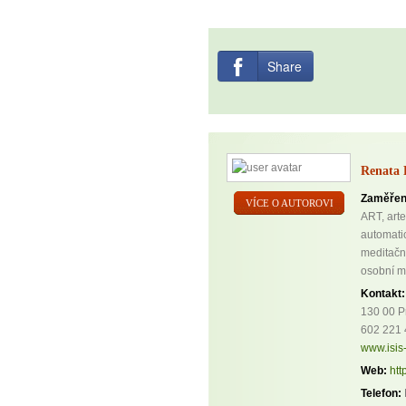
Share
Renata 
Zaměřen
VÍCE O AUTOROVI
ART, arte
automatic
meditační
osobní m
Kontakt:
130 00 P
602 221
www.isis-
Web:
htt
Telefon: