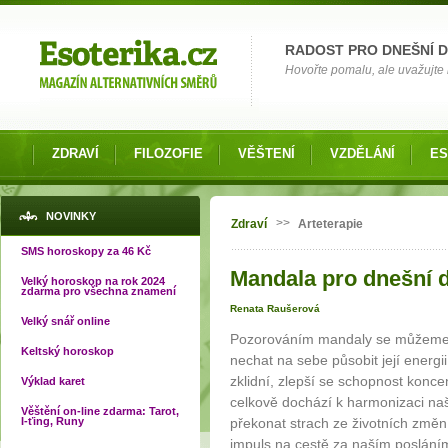
Možnosti výběru
RADOST PRO DNEŠNÍ 
Hovořte pomalu, ale uvažujte 
ZDRAVÍ
FILOZOFIE
VĚŠTENÍ
VZDĚLÁNÍ
ES
Jste zde
NOVINKY
>>
Zdraví
Arteterapie
SMS horoskopy za 46 Kč
Mandala pro dnešní d
Velký horoskop na rok 2024
zdarma pro všechna znamení
Renata Raušerová
Velký snář online
Pozorováním mandaly se můžeme p
Keltský horoskop
nechat na sebe působit její energi
zklidní, zlepší se schopnost konc
Výklad karet
celkově dochází k harmonizaci na
Věštění on-line zdarma: Tarot,
I-ťing, Runy
překonat strach ze životních změn 
impuls na cestě za naším posláním