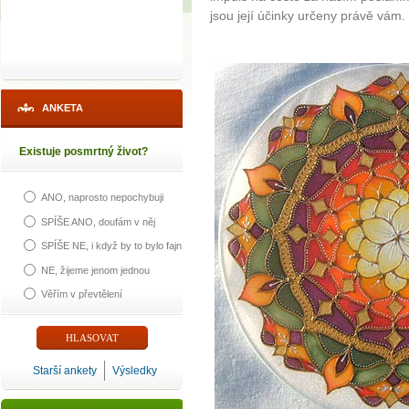
jsou její účinky určeny právě vám.
ANKETA
Existuje posmrtný život?
ANO, naprosto nepochybuji
SPÍŠE ANO, doufám v něj
SPÍŠE NE, i když by to bylo fajn
NE, žijeme jenom jednou
Věřím v převtělení
Starší ankety
Výsledky