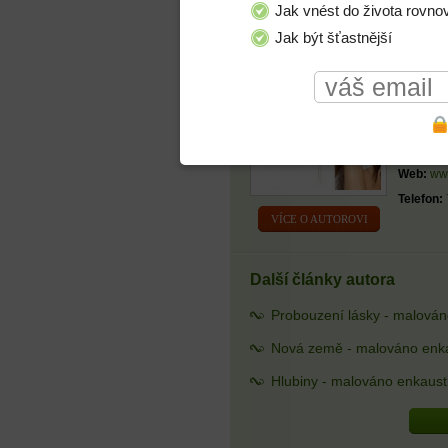
Jak vnést do života rovno
Jak být šťastnější
Karla M
Zaměřen
enkausti
Kontakt:
karla.m
Web:
www
Telefon:
VÍCE O AUTOROVI
Další články autora
Probouzení lásky - malován
Nová země - malováno enka
Hlubiny - malováno enkaust