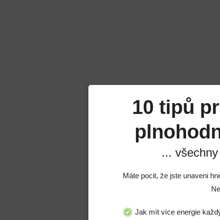
10 tipů p
plnohodn
... všechny
Máte pocit, že jste unaveni hn
Share
Ne
Jak mít více energie každ