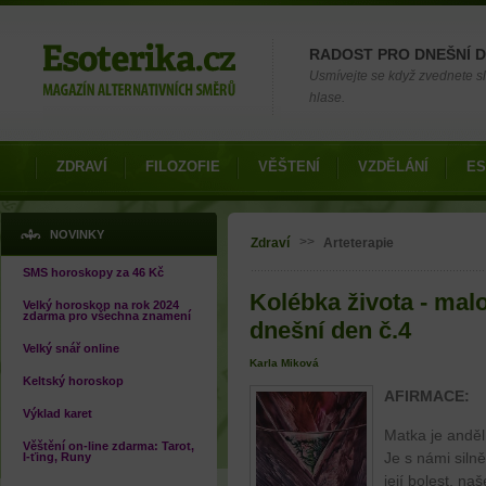
Možnosti výběru
RADOST PRO DNEŠNÍ 
Usmívejte se když zvednete slu
hlase.
ZDRAVÍ
FILOZOFIE
VĚŠTENÍ
VZDĚLÁNÍ
ES
Jste zde
NOVINKY
>>
Zdraví
Arteterapie
SMS horoskopy za 46 Kč
Kolébka života - mal
Velký horoskop na rok 2024
zdarma pro všechna znamení
dnešní den č.4
Velký snář online
Karla Miková
Keltský horoskop
AFIRMACE:
Výklad karet
Matka je anděl
Věštění on-line zdarma: Tarot,
Je s námi siln
I-ťing, Runy
její bolest, naš