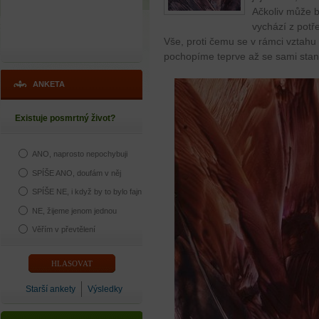
Ačkoliv může b
vychází z potř
Vše, proti čemu se v rámci vztahu
pochopíme teprve až se sami stan
ANKETA
Existuje posmrtný život?
ANO, naprosto nepochybuji
SPÍŠE ANO, doufám v něj
SPÍŠE NE, i když by to bylo fajn
NE, žijeme jenom jednou
Věřím v převtělení
Starší ankety
Výsledky