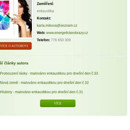
Zaměření:
enkaustika
Kontakt:
karla.mikova@seznam.cz
Web:
www.energetickeobrazy.cz
Telefon:
776 650 309
VÍCE O AUTOROVI
ší články autora
Probouzení lásky - malováno enkaustikou pro dnešní den č.33
Nová země - malováno enkaustikou pro dnešní den č.32
Hlubiny - malováno enkaustikou pro dnešní den č.31
VÍCE