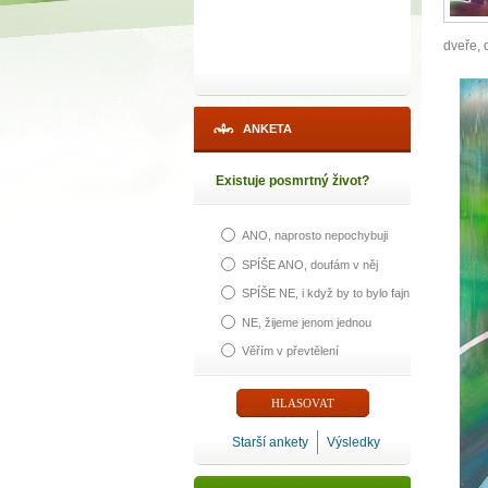
dveře, 
ANKETA
Existuje posmrtný život?
ANO, naprosto nepochybuji
1
SPÍŠE ANO, doufám v něj
SPÍŠE NE, i když by to bylo fajn
p
NE, žijeme jenom jednou
Věřím v převtělení
Máte poc
Starší ankety
Výsledky