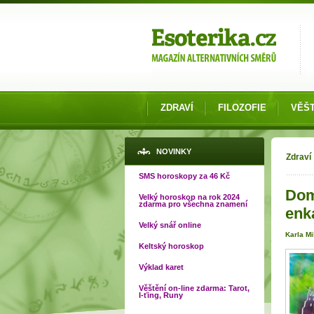
Možnosti výběru
ZDRAVÍ
FILOZOFIE
VĚŠT
Jste
NOVINKY
Zdraví
SMS horoskopy za 46 Kč
Dom
Velký horoskop na rok 2024
zdarma pro všechna znamení
enk
Velký snář online
Karla M
Keltský horoskop
Výklad karet
Věštění on-line zdarma: Tarot,
I-ťing, Runy