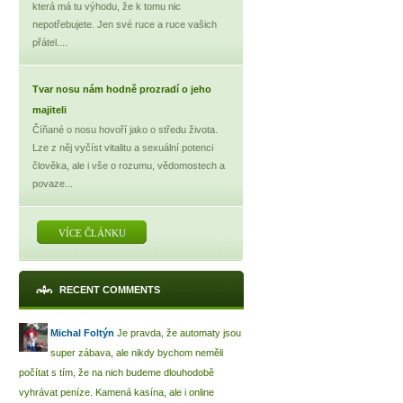
která má tu výhodu, že k tomu nic
nepotřebujete. Jen své ruce a ruce vašich
přátel....
Tvar nosu nám hodně prozradí o jeho
majiteli
Číňané o nosu hovoří jako o středu života.
Lze z něj vyčíst vitalitu a sexuální potenci
člověka, ale i vše o rozumu, vědomostech a
povaze...
VÍCE ČLÁNKU
RECENT COMMENTS
Michal Foltýn
Je pravda, že automaty jsou
super zábava, ale nikdy bychom neměli
počítat s tím, že na nich budeme dlouhodobě
vyhrávat peníze. Kamená kasína, ale i online