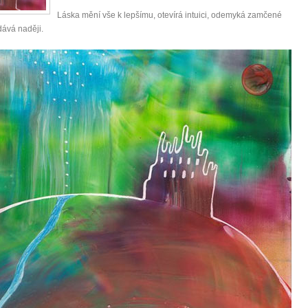
Láska mění vše k lepšímu, otevírá intuici, odemyká zamčené
dává naději.
0 tipů pro zdravý a
lnohodnotný život
... všechny tipy zdarma.
it, že jste unaveni hned jak ráno vstanete?
Nemusí to tak být - ZJISTĚTE ZDARMA!