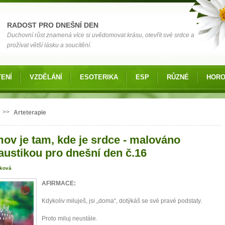
RADOST PRO DNEŠNÍ DEN
Duchovní růst znamená více si uvědomovat krásu, otevřít své srdce a
prožívat větší lásku a soucítění.
ENÍ
VZDĚLÁNÍ
ESOTERIKA
ESP
RŮZNÉ
HOR
 zde
>>
Arteterapie
ov je tam, kde je srdce - malováno
austikou pro dnešní den č.16
iková
AFIRMACE:
Kdykoliv miluješ, jsi „doma“, dotýkáš se své pravé podstaty.
Proto miluj neustále.