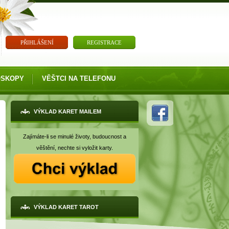
PŘIHLÁŠENÍ
REGISTRACE
OSKOPY
VĚŠTCI NA TELEFONU
VÝKLAD KARET MAILEM
Zajímáte-li se minulé životy, budoucnost a
věštění, nechte si vyložit karty.
VÝKLAD KARET TAROT