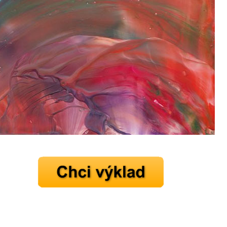
mít více energie každý den
vnést do života rovnováhu
být šťastnější
Nenávidíme spam stejně jako vy