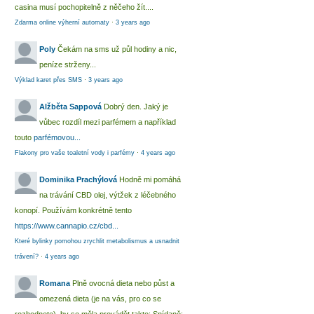
casina musí pochopitelně z něčeho žít....
Zdarma online výherní automaty
·
3 years ago
Poly
Čekám na sms už půl hodiny a nic,
peníze strženy...
Výklad karet přes SMS
·
3 years ago
Alžběta Sappová
Dobrý den. Jaký je
vůbec rozdíl mezi parfémem a například
touto
parfémovou...
Flakony pro vaše toaletní vody i parfémy
·
4 years ago
Dominika Prachýlová
Hodně mi pomáhá
na trávání CBD olej, výtžek z léčebného
konopí. Používám konkrétně tento
https://www.cannapio.cz/cbd...
Které bylinky pomohou zrychlit metabolismus a usnadnit
trávení?
·
4 years ago
Romana
Plně ovocná dieta nebo půst a
omezená dieta (je na vás, pro co se