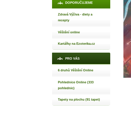
Jak 
DOPORUČUJEME
Jak 
Zdravá Výživa - diety a
Jak 
recepty
Věštění online
Kartářky na Ezoterika.cz
PRO VÁS
6 druhů Věštění Online
Pohlednice Online (333
pohlednic)
Tapety na plochu (91 tapet)