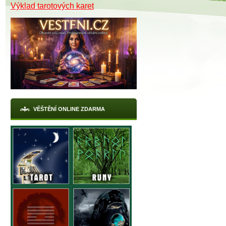
Výklad tarotových karet
X
VĚŠTĚNÍ ONLINE ZDARMA