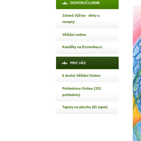
DOPORUČUJEME
Máte poc
Zdravá Výživa - diety a
recepty
Jak 
Věštění online
Jak 
Jak 
Kartářky na Ezoterika.cz
PRO VÁS
6 druhů Věštění Online
Pohlednice Online (333
pohlednic)
Tapety na plochu (91 tapet)