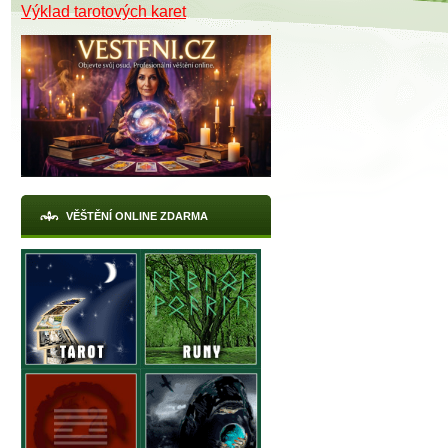
Výklad tarotových karet
VĚŠTĚNÍ ONLINE ZDARMA
X