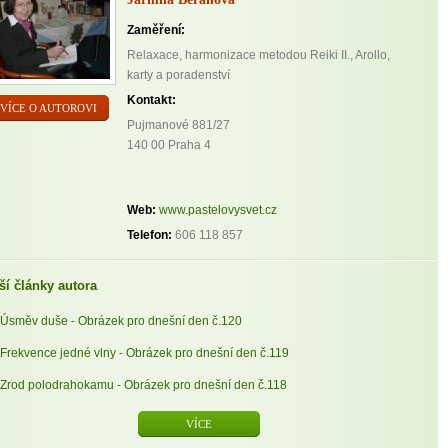
Zaměření:
Relaxace, harmonizace metodou Reiki II., Arollo,
karty a poradenství
Kontakt:
VÍCE O AUTOROVI
Pujmanové 881/27
140 00 Praha 4
Web:
www.pastelovysvet.cz
Telefon:
606 118 857
ší články autora
Úsměv duše - Obrázek pro dnešní den č.120
Frekvence jedné vlny - Obrázek pro dnešní den č.119
Zrod polodrahokamu - Obrázek pro dnešní den č.118
VÍCE