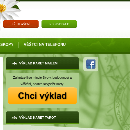
PŘIHLÁŠENÍ
REGISTRACE
OSKOPY
VĚŠTCI NA TELEFONU
VÝKLAD KARET MAILEM
Zajímáte-li se minulé životy, budoucnost a
věštění, nechte si vyložit karty.
VÝKLAD KARET TAROT