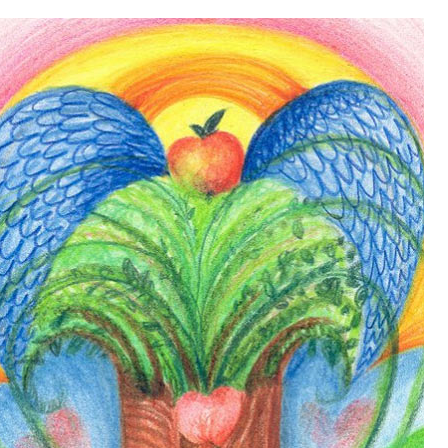
it, že jste unaveni hned jak ráno vstanete?
Nemusí to tak být - ZJISTĚTE ZDARMA!
mít více energie každý den
vnést do života rovnováhu
být šťastnější
Nenávidíme spam stejně jako vy