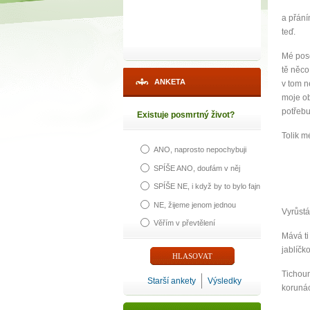
a přání
teď.
Mé posel
tě něco
ANKETA
v tom n
moje ob
potřebu
Existuje posmrtný život?
Tolik m
ANO, naprosto nepochybuji
SPÍŠE ANO, doufám v něj
SPÍŠE NE, i když by to bylo fajn
NE, žijeme jenom jednou
Vyrůst
1
Věřím v převtělení
Mává ti
jablíčk
p
Tichoun
Starší ankety
Výsledky
korunác