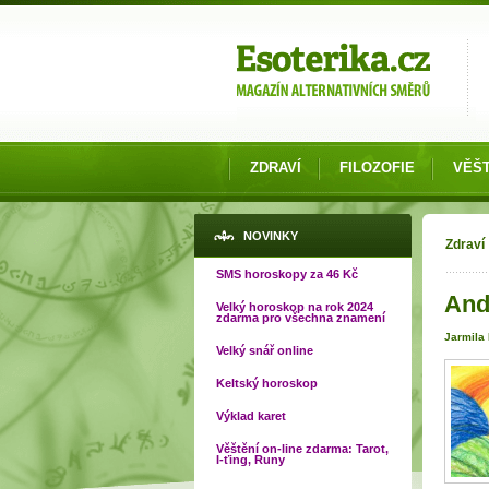
Možnosti výběru
ZDRAVÍ
FILOZOFIE
VĚŠT
Jste
NOVINKY
Zdraví
SMS horoskopy za 46 Kč
And
Velký horoskop na rok 2024
zdarma pro všechna znamení
Jarmila
Velký snář online
Keltský horoskop
Výklad karet
Věštění on-line zdarma: Tarot,
I-ťing, Runy