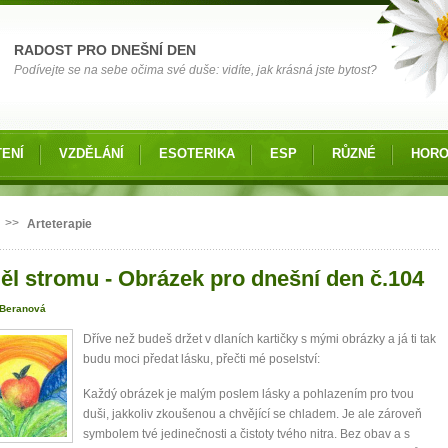
RADOST PRO DNEŠNÍ DEN
Podívejte se na sebe očima své duše: vidíte, jak krásná jste bytost?
ENÍ
VZDĚLÁNÍ
ESOTERIKA
ESP
RŮZNÉ
HOR
 zde
>>
Arteterapie
ěl stromu - Obrázek pro dnešní den č.104
 Beranová
Dříve než budeš držet v dlaních kartičky s mými obrázky a já ti tak
budu moci předat lásku, přečti mé poselství:
Každý obrázek je malým poslem lásky a pohlazením pro tvou
duši, jakkoliv zkoušenou a chvějící se chladem. Je ale zároveň
symbolem tvé jedinečnosti a čistoty tvého nitra. Bez obav a s