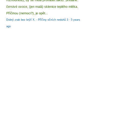
rozhodnete), by se měla provádět takto: Snídaně:
čerstvé ovoce, (jen malá) sklenice teplého mléka.
Příčinou (nemoci?), je opět...
Dobrý zrak bez brýlí X. - Příčiny očních neduhů 3
·
5 years
ago