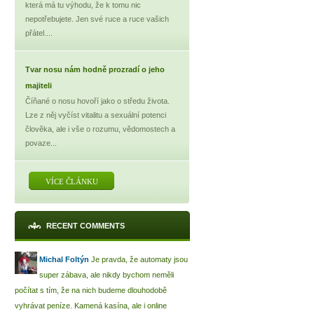
která má tu výhodu, že k tomu nic
nepotřebujete. Jen své ruce a ruce vašich
přátel....
Tvar nosu nám hodně prozradí o jeho
majiteli
Číňané o nosu hovoří jako o středu života.
Lze z něj vyčíst vitalitu a sexuální potenci
člověka, ale i vše o rozumu, vědomostech a
povaze...
VÍCE ČLÁNKU
RECENT COMMENTS
Michal Foltýn
Je pravda, že automaty jsou
super zábava, ale nikdy bychom neměli
počítat s tím, že na nich budeme dlouhodobě
vyhrávat peníze. Kamená kasína, ale i online