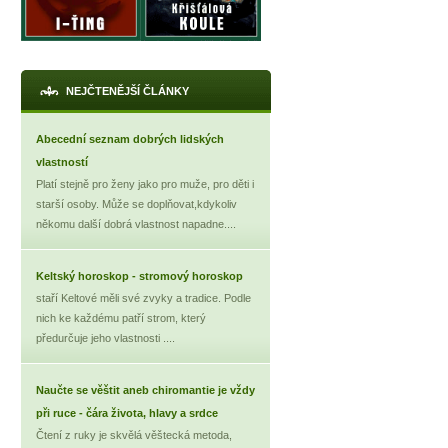
NEJČTENĚJŠÍ ČLÁNKY
Abecední seznam dobrých lidských
vlastností
Platí stejně pro ženy jako pro muže, pro děti i
starší osoby. Může se doplňovat,kdykoliv
někomu další dobrá vlastnost napadne....
Keltský horoskop - stromový horoskop
staří Keltové měli své zvyky a tradice. Podle
nich ke každému patří strom, který
předurčuje jeho vlastnosti ....
Naučte se věštit aneb chiromantie je vždy
při ruce - čára života, hlavy a srdce
Čtení z ruky je skvělá věštecká metoda,