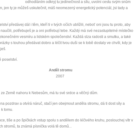
odhodláním odkryj tu jedinečnost a sílu, uvolni cestu svým snům
m, jen ty je můžeš uskutečnit, máš neomezený energetický potenciál, jsi tady a
ství předávej dál i těm, kteří ti v tvých očích ublížili, neboť oni jsou tu proto, aby
 naučili, potřebuješ je a oni potřebují tebe. Každý má své nezastupitelné místečko
ekonečném vesmíru a lidském společenství. Každá slza radosti a smutku, a také
rázky s touhou předávat dobro a léčit tvou duši se k tobě dostaly ve chvíli, kdy je
ješ.
é poselství.
Anděl stromu
2007
á ze Země nahoru k Nebesům, má tu své srdce a věčný dům.
0 tipů pro zdravý a
 na pozdrav a otvírá náruč, stačí jen obejmout anděla stromu, dá ti dost síly a
o k tomu.
lnohodnotný život
ce, tiše a po špičkách vstup spolu s andělem do léčivého kruhu, poslouchej vítr v
... všechny tipy zdarma.
h stromů, ta známá písnička volá tě domů...