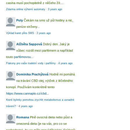
casina musí pochopitelně z něčeho žít....
Zdarma online výherní automaty
·
3 years ago
Poly
Čekám na sms už půl hodiny a nic,
peníze strženy...
Výklad karet přes SMS
·
3 years ago
Alžběta Sappová
Dobrý den. Jaký je
vůbec rozdíl mezi parfémem a například
touto
parfémovou...
Flakony pro vaše toaletní vody i parfémy
·
4 years ago
Dominika Prachýlová
Hodně mi pomáhá
na trávání CBD olej, výtžek z léčebného
konopí. Používám konkrétně tento
https://www.cannapio.cz/cbd...
Které bylinky pomohou zrychlit metabolismus a usnadnit
trávení?
·
4 years ago
Romana
Plně ovocná dieta nebo půst a
omezená dieta (je na vás, pro co se