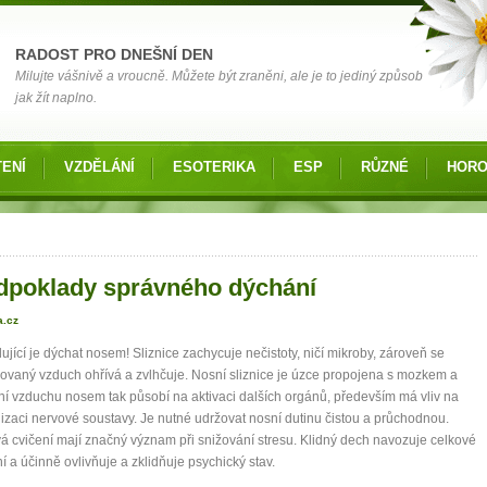
RADOST PRO DNEŠNÍ DEN
Milujte vášnivě a vroucně. Můžete být zraněni, ale je to jediný způsob
jak žít naplno.
ENÍ
VZDĚLÁNÍ
ESOTERIKA
ESP
RŮZNÉ
HOR
 zde
dpoklady správného dýchání
a.cz
jící je dýchat nosem! Sliznice zachycuje nečistoty, ničí mikroby, zároveň se
vaný vzduch ohřívá a zvlhčuje. Nosní sliznice je úzce propojena s mozkem a
í vzduchu nosem tak působí na aktivaci dalších orgánů, především má vliv na
zaci nervové soustavy. Je nutné udržovat nosní dutinu čistou a průchodnou.
 cvičení mají značný význam při snižování stresu. Klidný dech navozuje celkové
í a účinně ovlivňuje a zklidňuje psychický stav.