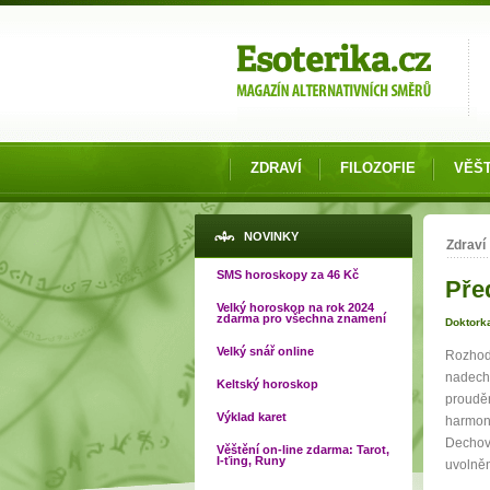
Možnosti výběru
ZDRAVÍ
FILOZOFIE
VĚŠT
Jste
NOVINKY
Zdraví
SMS horoskopy za 46 Kč
Pře
Velký horoskop na rok 2024
zdarma pro všechna znamení
Doktork
Velký snář online
Rozhodu
nadecho
Keltský horoskop
prouděn
Výklad karet
harmoni
Dechová
Věštění on-line zdarma: Tarot,
I-ťing, Runy
uvolněn