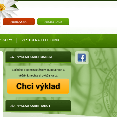
PŘIHLÁŠENÍ
REGISTRACE
OSKOPY
VĚŠTCI NA TELEFONU
VÝKLAD KARET MAILEM
Zajímáte-li se minulé životy, budoucnost a
věštění, nechte si vyložit karty.
VÝKLAD KARET TAROT