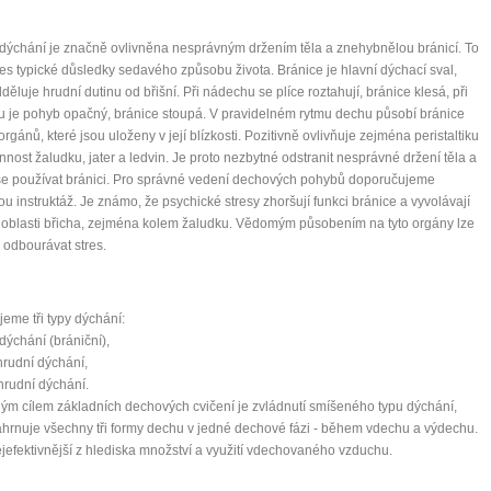
 dýchání je značně ovlivněna nesprávným držením těla a znehybnělou bránicí. To
es typické důsledky sedavého způsobu života. Bránice je hlavní dýchací sval,
dděluje hrudní dutinu od břišní. Při nádechu se plíce roztahují, bránice klesá, při
 je pohyb opačný, bránice stoupá. V pravidelném rytmu dechu působí bránice
rgánů, které jsou uloženy v její blízkosti. Pozitivně ovlivňuje zejména peristaltiku
činnost žaludku, jater a ledvin. Je proto nezbytné odstranit nesprávné držení těla a
se používat bránici. Pro správné vedení dechových pohybů doporučujeme
u instruktáž. Je známo, že psychické stresy zhoršují funkci bránice a vyvolávají
 oblasti břicha, zejména kolem žaludku. Vědomým působením na tyto orgány lze
odbourávat stres.
jeme tři typy dýchání:
 dýchání (brániční),
 hrudní dýchání,
 hrudní dýchání.
m cílem základních dechových cvičení je zvládnutí smíšeného typu dýchání,
ahrnuje všechny tři formy dechu v jedné dechové fázi - během vdechu a výdechu.
ejefektivnější z hlediska množství a využití vdechovaného vzduchu.