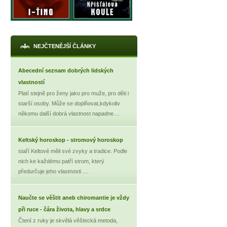
NEJČTENĚJŠÍ ČLÁNKY
Abecední seznam dobrých lidských
vlastností
Platí stejně pro ženy jako pro muže, pro děti i
starší osoby. Může se doplňovat,kdykoliv
někomu další dobrá vlastnost napadne....
Keltský horoskop - stromový horoskop
staří Keltové měli své zvyky a tradice. Podle
nich ke každému patří strom, který
předurčuje jeho vlastnosti ....
Naučte se věštit aneb chiromantie je vždy
při ruce - čára života, hlavy a srdce
Čtení z ruky je skvělá věštecká metoda,