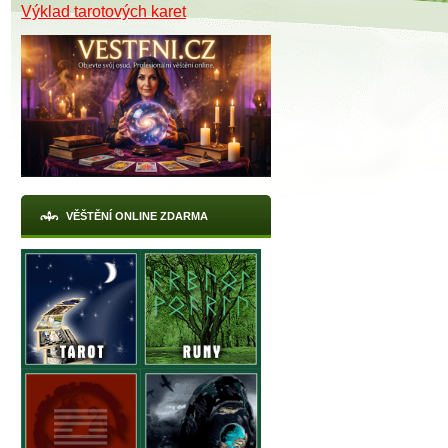
Výklad tarotových karet
VĚŠTĚNÍ ONLINE ZDARMA