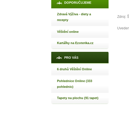
DOPORUČUJEME
Zdravá Výživa - diety a
Zdroj: Š
recepty
Uveden
Věštění online
Kartářky na Ezoterika.cz
PRO VÁS
6 druhů Věštění Online
Pohlednice Online (333
pohlednic)
Tapety na plochu (91 tapet)