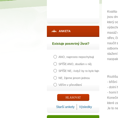
Kvalita
jsou dn
který o
výdechu
ANKETA
masáž o
střev, 
naučit 
Existuje posmrtný život?
odborno
stažení
ANO, naprosto nepochybuji
naopak 
SPÍŠE ANO, doufám v něj
SPÍŠE NE, i když by to bylo fajn
Rozlišu
NE, žijeme jenom jednou
- břišní
Věřím v převtělení
- dolní
- horní
Konečný
které z
Starší ankety
Výsledky
Je to n