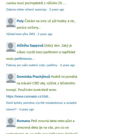
casina musí pochopitelně z něčeho žít....
Zdarma online výherní automaty
·
3 years ago
Poly
Čekám na sms už půl hodiny a nic,
peníze strženy...
Výklad karet přes SMS
·
3 years ago
Alžběta Sappová
Dobrý den. Jaký je
vůbec rozdíl mezi parfémem a například
touto
parfémovou...
Flakony pro vaše toaletní vody i parfémy
·
4 years ago
Dominika Prachýlová
Hodně mi pomáhá
na trávání CBD olej, výtžek z léčebného
konopí. Používám konkrétně tento
https://www.cannapio.cz/cbd...
Které bylinky pomohou zrychlit metabolismus a usnadnit
trávení?
·
4 years ago
Romana
Plně ovocná dieta nebo půst a
omezená dieta (je na vás, pro co se