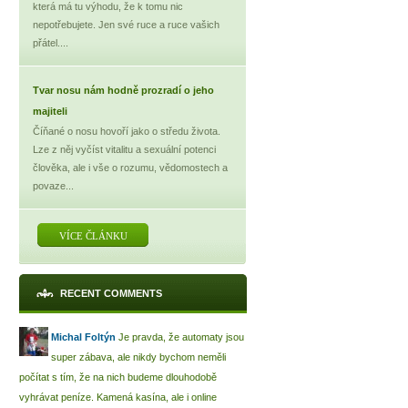
která má tu výhodu, že k tomu nic
nepotřebujete. Jen své ruce a ruce vašich
přátel....
Tvar nosu nám hodně prozradí o jeho
majiteli
Číňané o nosu hovoří jako o středu života.
Lze z něj vyčíst vitalitu a sexuální potenci
člověka, ale i vše o rozumu, vědomostech a
povaze...
VÍCE ČLÁNKU
RECENT COMMENTS
Michal Foltýn
Je pravda, že automaty jsou
super zábava, ale nikdy bychom neměli
počítat s tím, že na nich budeme dlouhodobě
vyhrávat peníze. Kamená kasína, ale i online