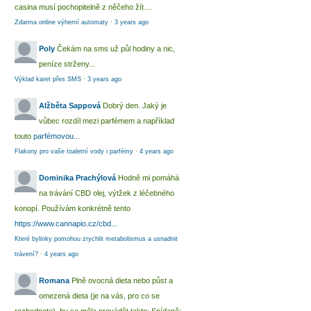
casina musí pochopitelně z něčeho žít....
Zdarma online výherní automaty
·
3 years ago
Poly
Čekám na sms už půl hodiny a nic,
peníze strženy...
Výklad karet přes SMS
·
3 years ago
Alžběta Sappová
Dobrý den. Jaký je
vůbec rozdíl mezi parfémem a například
touto
parfémovou...
Flakony pro vaše toaletní vody i parfémy
·
4 years ago
Dominika Prachýlová
Hodně mi pomáhá
na trávání CBD olej, výtžek z léčebného
konopí. Používám konkrétně tento
https://www.cannapio.cz/cbd...
Které bylinky pomohou zrychlit metabolismus a usnadnit
trávení?
·
4 years ago
Romana
Plně ovocná dieta nebo půst a
omezená dieta (je na vás, pro co se