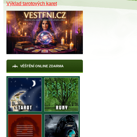
Výklad tarotových karet
VĚŠTĚNÍ ONLINE ZDARMA