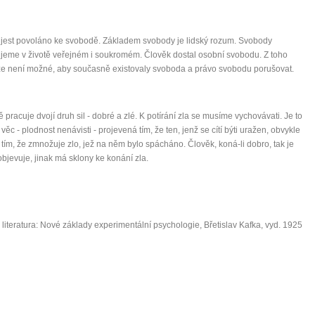
 jest povoláno ke svobodě. Základem svobody je lidský rozum. Svobody
jeme v životě veřejném i soukromém. Člověk dostal osobní svobodu. Z toho
že není možné, aby současně existovaly svoboda a právo svobodu porušovat.
ě pracuje dvojí druh sil - dobré a zlé. K potírání zla se musíme vychovávati. Je to
věc - plodnost nenávisti - projevená tím, že ten, jenž se cítí býti uražen, obvykle
 tím, že zmnožuje zlo, jež na něm bylo spácháno. Člověk, koná-li dobro, tak je
bjevuje, jinak má sklony ke konání zla.
 literatura: Nové základy experimentální psychologie, Břetislav Kafka, vyd. 1925