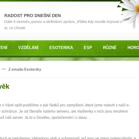
RADOST PRO DNEŠNÍ DEN
Dáte-li vesmíru jasnou a definitivní zprávu, zřídka kdy musíte bojovat o
to, co chcete.
ENÍ
VZDĚLÁNÍ
ESOTERIKA
ESP
RŮZNÉ
HOR
 zde
>>
Z emailu Esoteriky
věk
 s Vámi opět podělíme o pár řádků pro zamyšlení, které jsme nalezli v naší e-
 schránce. Je od čtenáře našeho serveru, ale myšlenky v nich jsou mnohem
 než náš server. Je to o člověku, společenství i o davu…
duch je netušenou základnou vloh a schopností, jež jsou ve stavu potenciálním, a