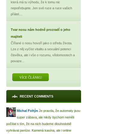
která má tu výhodu, že k tomu nic
nepotřebujete. Jen své ruce a ruce vašich
přátel....
Tvar nosu nám hodně prozradí o jeho
majiteli
Číňané o nosu hovoří jako o středu života.
Lze z něj vyčíst vitalitu a sexuální potenci
člověka, ale i vše o rozumu, vědomostech a
povaze...
VÍCE ČLÁNKU
RECENT COMMENTS
Michal Foltýn
Je pravda, že automaty jsou
super zábava, ale nikdy bychom neměli
počítat s tím, že na nich budeme dlouhodobě
vyhrávat peníze. Kamená kasína, ale i online