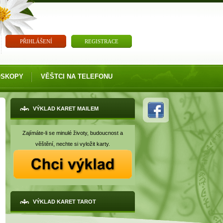
PŘIHLÁŠENÍ
REGISTRACE
OSKOPY
VĚŠTCI NA TELEFONU
VÝKLAD KARET MAILEM
Zajímáte-li se minulé životy, budoucnost a
věštění, nechte si vyložit karty.
VÝKLAD KARET TAROT