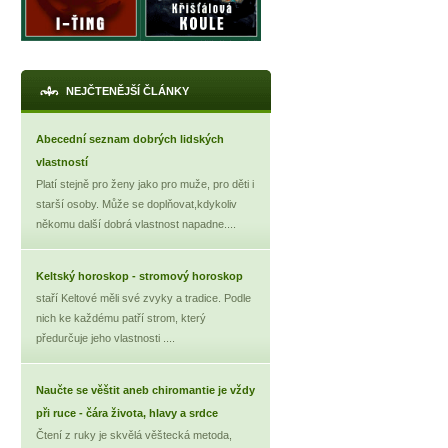
NEJČTENĚJŠÍ ČLÁNKY
Abecední seznam dobrých lidských
vlastností
Platí stejně pro ženy jako pro muže, pro děti i
starší osoby. Může se doplňovat,kdykoliv
někomu další dobrá vlastnost napadne....
Keltský horoskop - stromový horoskop
staří Keltové měli své zvyky a tradice. Podle
nich ke každému patří strom, který
předurčuje jeho vlastnosti ....
Naučte se věštit aneb chiromantie je vždy
při ruce - čára života, hlavy a srdce
Čtení z ruky je skvělá věštecká metoda,