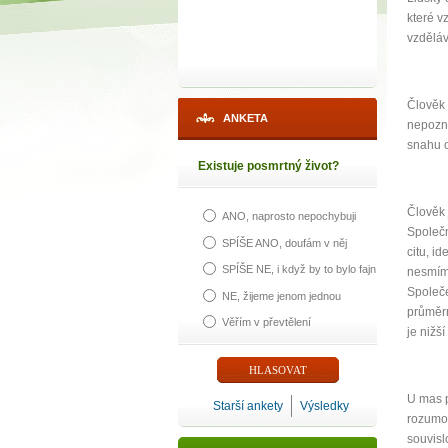
které v
vzděláv
Člověk 
ANKETA
nepozná
snahu o
Existuje posmrtný život?
Člověk 
ANO, naprosto nepochybuji
Společn
SPÍŠE ANO, doufám v něj
citu, i
SPÍŠE NE, i když by to bylo fajn
nesmíme
Společe
NE, žijeme jenom jednou
průměrn
Věřím v převtělení
je nižš
U mas p
Starší ankety
Výsledky
rozumov
souvisl