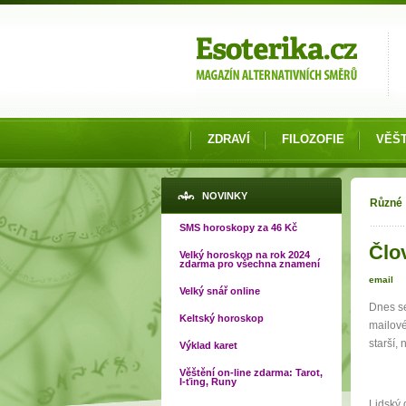
Možnosti výběru
ZDRAVÍ
FILOZOFIE
VĚŠT
Jste
NOVINKY
Různé
SMS horoskopy za 46 Kč
Člo
Velký horoskop na rok 2024
zdarma pro všechna znamení
email
Velký snář online
Dnes se
Keltský horoskop
mailové
starší,
Výklad karet
Věštění on-line zdarma: Tarot,
I-ťing, Runy
Lidský 