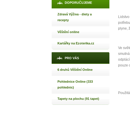
DOPORUČUJEME
Zdravá Výživa - diety a
Lidstvo
recepty
potřebu
plyne, 
Věštění online
Kartářky na Ezoterika.cz
Ve svět
smutná 
PRO VÁS
odplácí
pouze o
6 druhů Věštění Online
Pohlednice Online (333
pohlednic)
Použitá
Tapety na plochu (91 tapet)