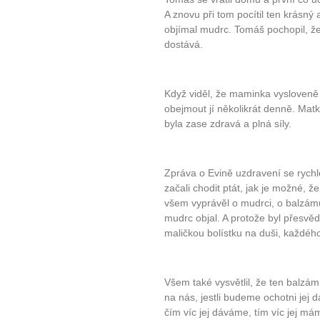
A znovu při tom pocítil ten krásný 
objímal mudrc. Tomáš pochopil, že
dostává.
Když viděl, že maminka vysloveně
obejmout jí několikrát denně. Mat
byla zase zdravá a plná síly.
Zpráva o Evině uzdravení se rychle
začali chodit ptát, jak je možné, ž
všem vyprávěl o mudrci, o balzámu 
10 tipů p
mudrc objal. A protože byl přesvě
maličkou bolístku na duši, každého
plnohodn
Všem také vysvětlil, že ten balzá
... všechny
na nás, jestli budeme ochotni jej 
čím víc jej dáváme, tím víc jej má