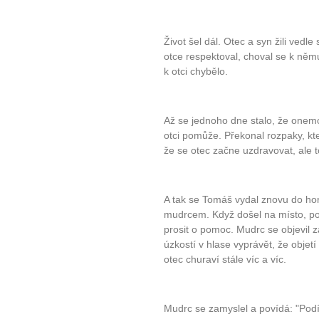
Máte pocit, že jste unaveni hn
Ne
Život šel dál. Otec a syn žili vedle
Jak mít více energie každ
otce respektoval, choval se k němu 
k otci chybělo.
Jak vnést do života rovno
Jak být šťastnější
Až se jednoho dne stalo, že onem
otci pomůže. Překonal rozpaky, kter
že se otec začne uzdravovat, ale t
A tak se Tomáš vydal znovu do ho
mudrcem. Když došel na místo, pos
prosit o pomoc. Mudrc se objevil z
úzkostí v hlase vyprávět, že objetí
otec churaví stále víc a víc.
Mudrc se zamyslel a povídá: "Podí