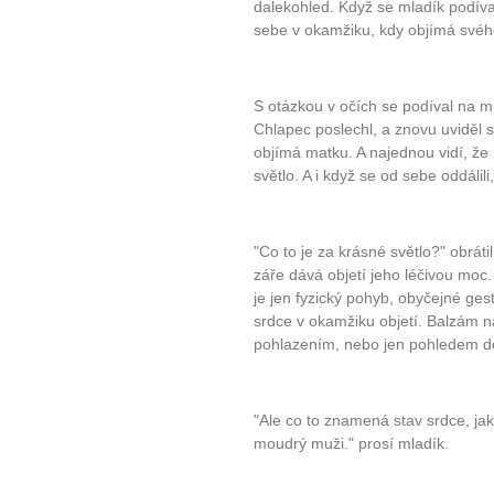
dalekohled. Když se mladík podív
sebe v okamžiku, kdy objímá svéh
S otázkou v očích se podíval na m
Chlapec poslechl, a znovu uviděl 
objímá matku. A najednou vidí, že
světlo. A i když se od sebe oddálili,
"Co to je za krásné světlo?" obráti
záře dává objetí jeho léčivou moc
je jen fyzický pohyb, obyčejné gesto
srdce v okamžiku objetí. Balzám n
pohlazením, nebo jen pohledem do
"Ale co to znamená stav srdce, jak
moudrý muži." prosí mladík.