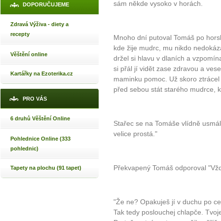
sám někde vysoko v horách.
DOPORUČUJEME
Zdravá Výživa - diety a
recepty
Mnoho dní putoval Tomáš po horsk
kde žije mudrc, mu nikdo nedokázal
Věštění online
držel si hlavu v dlaních a vzpo
si přál jí vidět zase zdravou a vese
Kartářky na Ezoterika.cz
maminku pomoc. Už skoro ztrácel n
před sebou stát starého mudrce, k
PRO VÁS
6 druhů Věštění Online
Stařec se na Tomáše vlídně usmál
velice prostá."
Pohlednice Online (333
pohlednic)
Překvapený Tomáš odporoval "Vždyť
Tapety na plochu (91 tapet)
"Že ne? Opakuješ jí v duchu po ce
Tak tedy poslouchej chlapče. Tvo