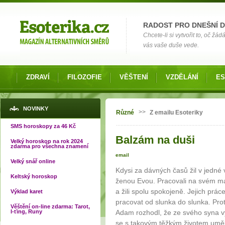
Možnosti výběru
RADOST PRO DNEŠNÍ 
Chcete-li si vytvořit to, oč žá
vás vaše duše vede.
ZDRAVÍ
FILOZOFIE
VĚŠTENÍ
VZDĚLÁNÍ
ES
Jste zde
NOVINKY
>>
Různé
Z emailu Esoteriky
SMS horoskopy za 46 Kč
Balzám na duši
Velký horoskop na rok 2024
zdarma pro všechna znamení
email
Velký snář online
Kdysi za dávných časů žil v jedn
Keltský horoskop
ženou Evou. Pracovali na svém mal
a žili spolu spokojeně. Jejich prác
Výklad karet
pracovat od slunka do slunka. Prot
Věštění on-line zdarma: Tarot,
I-ťing, Runy
Adam rozhodl, že ze svého syna v
se s takovým těžkým životem uměl