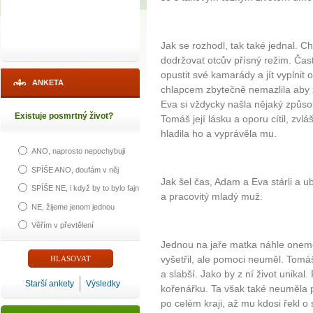
Jak se rozhodl, tak také jednal. 
dodržovat otcův přísný režim. Čas
opustit své kamarády a jít vyplnit 
ANKETA
chlapcem zbytečně nemazlila aby z 
Eva si vždycky našla nějaký způso
Existuje posmrtný život?
Tomáš její lásku a oporu cítil, zvl
hladila ho a vyprávěla mu.
ANO, naprosto nepochybuji
SPÍŠE ANO, doufám v něj
Jak šel čas, Adam a Eva stárli a ub
SPÍŠE NE, i když by to bylo fajn
a pracovitý mladý muž.
NE, žijeme jenom jednou
Věřím v převtělení
Jednou na jaře matka náhle onemoc
vyšetřil, ale pomoci neuměl. Tomá
a slabší. Jako by z ní život unikal.
Starší ankety
Výsledky
kořenářku. Ta však také neuměla
po celém kraji, až mu kdosi řekl o 