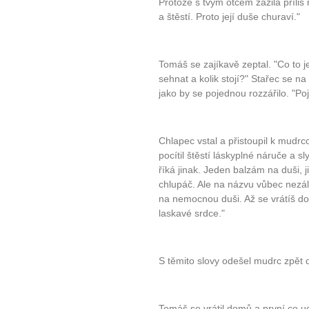
Protože s tvým otcem zažila příliš
a štěstí. Proto její duše churaví."
Tomáš se zajíkavě zeptal. "Co to j
sehnat a kolik stojí?" Stařec se 
jako by se pojednou rozzářilo. "Poj
Chlapec vstal a přistoupil k mudrco
pocítil štěstí láskyplné náruče a s
říká jinak. Jeden balzám na duši, ji
chlupáč. Ale na názvu vůbec nezálež
na nemocnou duši. Až se vrátíš domů
laskavé srdce."
S těmito slovy odešel mudrc zpět 
Tomáš se vrátil domů a první co ud