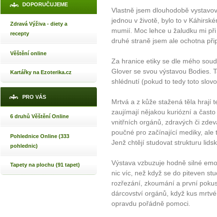
DOPORUČUJEME
Vlastně jsem dlouhodobě vystavovan
jednou v životě, bylo to v Káhirs
Zdravá Výživa - diety a
mumií. Moc lehce u žaludku mi při
recepty
druhé straně jsem ale ochotna při
Věštění online
Za hranice etiky se dle mého soud
Glover se svou výstavou Bodies. T
Kartářky na Ezoterika.cz
shlédnutí (pokud to tedy toto slov
PRO VÁS
Mrtvá a z kůže stažená těla hrají te
zaujímají nějakou kuriózní a často
6 druhů Věštění Online
vnitřních orgánů, zdravých či zd
poučné pro začínající mediky, ale tř
Pohlednice Online (333
Jenž chtějí studovat strukturu lids
pohlednic)
Výstava vzbuzuje hodně silné emoc
Tapety na plochu (91 tapet)
nic víc, než když se do piteven stu
rozřezání, zkoumání a první pokusy
dárcovství orgánů, když kus mrtvé
opravdu pořádně pomoci.