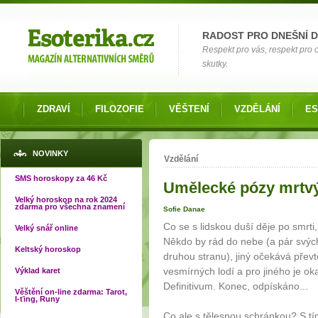
Možnosti výběru
RADOST PRO DNEŠNÍ 
Respekt pro vás, respekt pro
skutky.
ZDRAVÍ
FILOZOFIE
VĚŠTENÍ
VZDĚLÁNÍ
ES
Jste zde
NOVINKY
Vzdělání
SMS horoskopy za 46 Kč
Umělecké pózy mrtvý
Velký horoskop na rok 2024
zdarma pro všechna znamení
Sofie Danae
Co se s lidskou duší děje po smr
Velký snář online
Někdo by rád do nebe (a pár svýc
Keltský horoskop
druhou stranu), jiný očekává převt
vesmírných lodí a pro jiného je ok
Výklad karet
Definitivum. Konec, odpískáno...
Věštění on-line zdarma: Tarot,
I-ťing, Runy
Co ale s tělesnou schránkou? S t