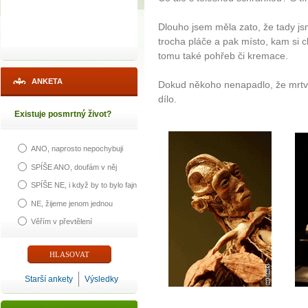
Dlouho jsem měla zato, že tady js
trocha pláče a pak místo, kam si
tomu také pohřeb či kremace.
ANKETA
Dokud někoho nenapadlo, že mrtvé
dílo.
Existuje posmrtný život?
ANO, naprosto nepochybuji
SPÍŠE ANO, doufám v něj
SPÍŠE NE, i když by to bylo fajn
NE, žijeme jenom jednou
Věřím v převtělení
Starší ankety
Výsledky