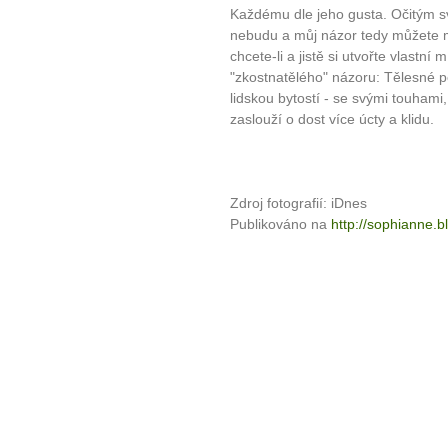
Každému dle jeho gusta. Očitým s
nebudu a můj názor tedy můžete mí
chcete-li a jistě si utvořte vlastní
"zkostnatělého" názoru: Tělesné p
lidskou bytostí - se svými touhami
zaslouží o dost více úcty a klidu.
Zdroj fotografií: iDnes
Publikováno na
http://sophianne.b