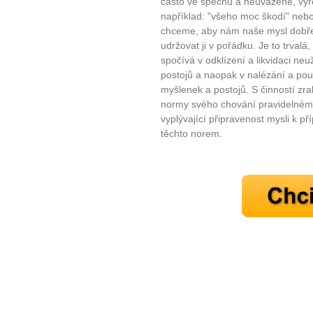
často ve spěchu a neuváženě, vyřč
například: "všeho moc škodí" nebo
chceme, aby nám naše mysl dobře
udržovat ji v pořádku. Je to trvalá
spočívá v odklízení a likvidaci n
postojů a naopak v nalézání a po
myšlenek a postojů. S činností zra
normy svého chování pravidelnému
10 tipů p
vyplývající připravenost mysli k 
těchto norem.
plnohodn
... všechny
Máte pocit, že jste unaveni hn
Ne
Jak mít více energie každ
Jak vnést do života rovno
Jak být šťastnější