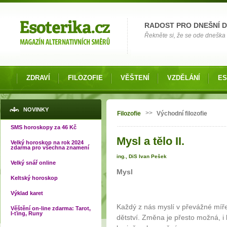
Možnosti výběru
RADOST PRO DNEŠNÍ 
Řekněte si, že se ode dneška 
ZDRAVÍ
FILOZOFIE
VĚŠTENÍ
VZDĚLÁNÍ
ES
Jste zde
NOVINKY
>>
Filozofie
Východní filozofie
SMS horoskopy za 46 Kč
Mysl a tělo II.
Velký horoskop na rok 2024
zdarma pro všechna znamení
ing., DiS Ivan Pešek
Velký snář online
Mysl
Keltský horoskop
Výklad karet
Každý z nás myslí v převážné míře
Věštění on-line zdarma: Tarot,
I-ťing, Runy
dětství. Změna je přesto možná, i 