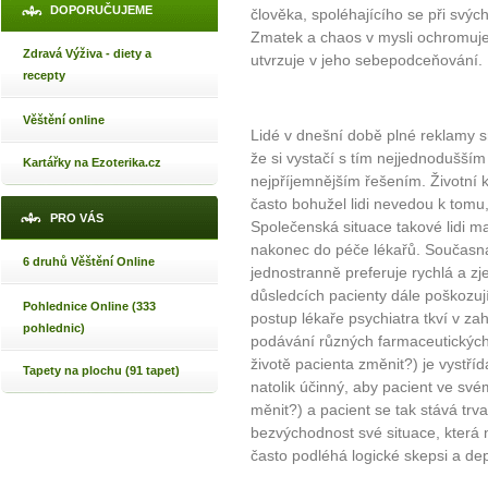
DOPORUČUJEME
člověka, spoléhajícího se při svýc
Zmatek a chaos v mysli ochromuje 
Zdravá Výživa - diety a
utvrzuje v jeho sebepodceňování.
recepty
Věštění online
Lidé v dnešní době plné reklamy 
že si vystačí s tím nejjednodušš
Kartářky na Ezoterika.cz
nejpříjemnějším řešením. Životní 
často bohužel lidi nevedou k tomu,
PRO VÁS
Společenská situace takové lidi ma
nakonec do péče lékařů. Současná
6 druhů Věštění Online
jednostranně preferuje rychlá a zj
důsledcích pacienty dále poškozuj
Pohlednice Online (333
postup lékaře psychiatra tkví v za
pohlednic)
podávání různých farmaceutických 
životě pacienta změnit?) je vyst
Tapety na plochu (91 tapet)
natolik účinný, aby pacient ve sv
měnit?) a pacient se tak stává trva
bezvýchodnost své situace, která 
často podléhá logické skepsi a dep