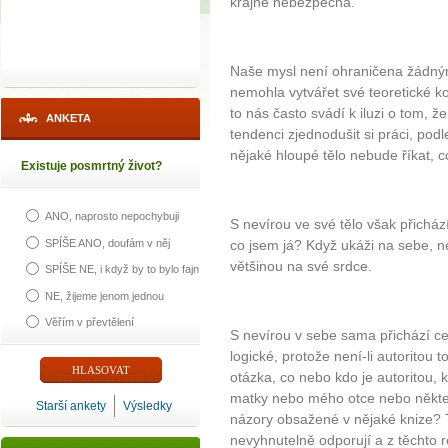
krajně nebezpečná.
Naše mysl není ohraničena žádný
nemohla vytvářet své teoretické ko
to nás často svádí k iluzi o tom,
ANKETA
tendenci zjednodušit si práci, pod
nějaké hloupé tělo nebude říkat, 
Existuje posmrtný život?
ANO, naprosto nepochybuji
S nevírou ve své tělo však přicház
SPÍŠE ANO, doufám v něj
co jsem já? Když ukáži na sebe, n
většinou na své srdce.
SPÍŠE NE, i když by to bylo fajn
NE, žijeme jenom jednou
Věřím v převtělení
S nevírou v sebe sama přichází cel
logické, protože není-li autoritou t
otázka, co nebo kdo je autoritou, 
matky nebo mého otce nebo někter
Starší ankety
Výsledky
názory obsažené v nějaké knize? T
nevyhnutelně odporují a z těchto