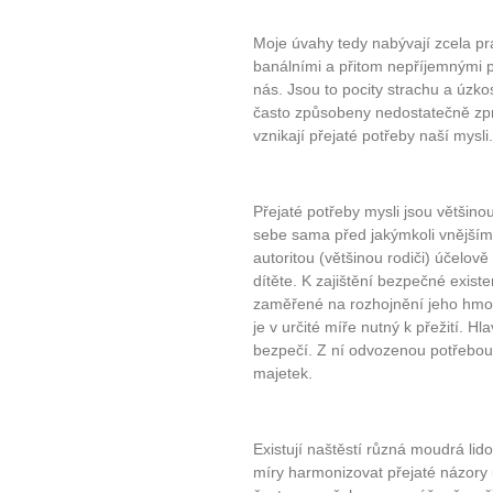
Moje úvahy tedy nabývají zcela pr
banálními a přitom nepříjemnými po
nás. Jsou to pocity strachu a úzko
často způsobeny nedostatečně zpr
vznikají přejaté potřeby naší mysli.
Přejaté potřeby mysli jsou větši
sebe sama před jakýmkoli vnějším
autoritou (většinou rodiči) účelově
dítěte. K zajištění bezpečné existe
zaměřené na rozhojnění jeho hmo
je v určité míře nutný k přežití. H
bezpečí. Z ní odvozenou potřebou
majetek.
Existují naštěstí různá moudrá lid
míry harmonizovat přejaté názory 