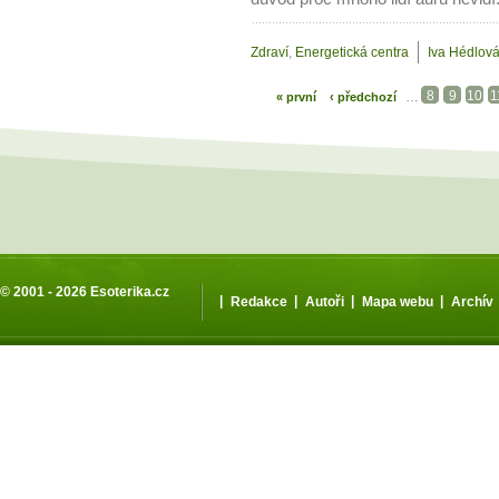
Zdraví
,
Energetická centra
Iva Hédlov
8
9
10
1
…
« první
‹ předchozí
© 2001 - 2026
Esoterika.cz
|
|
|
|
Redakce
Autoři
Mapa webu
Archív