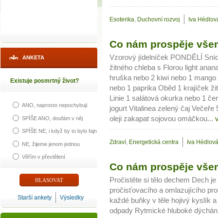
Esoterika
,
Duchovní rozvoj
Iva Hédlov
Co nám prospěje všem
Vzorový jídelníček PONDĚLÍ Sníd
ANKETA
žitného chleba s Florou light anan
hruška nebo 2 kiwi nebo 1 mango 
Existuje posmrtný život?
nebo 1 paprika Oběd 1 krajíček ž
Linie 1 salátová okurka nebo 1 če
ANO, naprosto nepochybuji
jogurt Vitalinea zelený čaj Večeře
oleji zakapat sojovou omáčkou...
SPÍŠE ANO, doufám v něj
SPÍŠE NE, i když by to bylo fajn
Zdraví
,
Energetická centra
Iva Hédlov
NE, žijeme jenom jednou
Věřím v převtělení
Co nám prospěje vše
Pročistěte si tělo dechem Dech je 
pročisťovacího a omlazujícího pr
Starší ankety
Výsledky
každé buňky v těle hojivý kyslík 
odpady Rytmické hluboké dýchání 