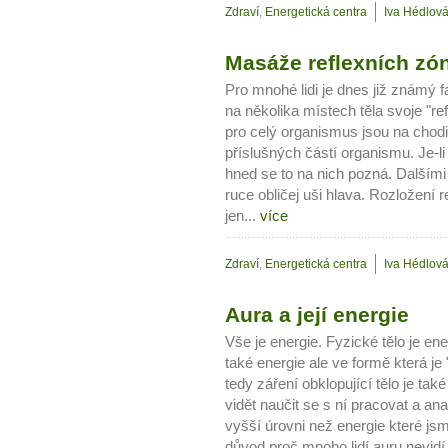
Zdraví
,
Energetická centra
Iva Hédlov
Masáže reflexních zó
Pro mnohé lidi je dnes již známý 
na několika místech těla svoje "re
pro celý organismus jsou na chodi
příslušných částí organismu. Je-
hned se to na nich pozná. Dalšími
ruce obličej uši hlava. Rozložení 
jen...
více
Zdraví
,
Energetická centra
Iva Hédlov
Aura a její energie
Vše je energie. Fyzické tělo je ene
také energie ale ve formě která je 
tedy záření obklopující tělo je tak
vidět naučit se s ní pracovat a ana
vyšší úrovni než energie které jsm
důvod proč mnoho lidí auru nevidí