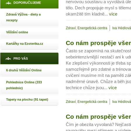
nervovou soustavu a vyvolává úlev
DOPORUČUJEME
tělo. Dech propojuje mysl s tělem
okamžitě tím kladně...
více
Zdravá Výživa - diety a
recepty
Zdraví
,
Energetická centra
Iva Hédlov
Věštění online
Co nám prospěje všem
Kartářky na Ezoterika.cz
Často se zapomíná na skutečnost 
sebeintenzivnější nestačí ani k u
PRO VÁS
Ke zlepšení výkonnosti je třeba s
samozřejmě pro zdatné a trénovan
6 druhů Věštění Online
cvičení musíme mít na paměti zákl
nadměrné únavě. Chůze a běh jsou
Pohlednice Online (333
technice chůze jsou...
více
pohlednic)
Tapety na plochu (91 tapet)
Zdraví
,
Energetická centra
Iva Hédlov
Co nám prospěje všem 
Čím je obezita vyvolaná? Nejčastěj
rovnováhy mezi příjmem a výdejem