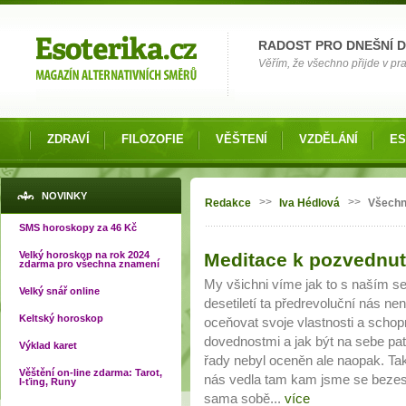
Možnosti výběru
RADOST PRO DNEŠNÍ 
Věřím, že všechno přijde v pra
ZDRAVÍ
FILOZOFIE
VĚŠTENÍ
VZDĚLÁNÍ
ES
Jste zde
NOVINKY
>>
>>
Redakce
Iva Hédlová
Všechn
SMS horoskopy za 46 Kč
Velký horoskop na rok 2024
Meditace k pozvednu
Stránky
zdarma pro všechna znamení
My všichni víme jak to s naším s
Velký snář online
desetiletí ta předrevoluční nás ne
Keltský horoskop
oceňovat svoje vlastnosti a schopn
dovednostmi a jak být na sebe patř
Výklad karet
řady nebyl oceněn ale naopak. Tak
Věštění on-line zdarma: Tarot,
nás vedla tam kam jsme se bezespo
I-ťing, Runy
sama sobě...
více