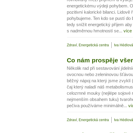
energetickému výdeji pohybem. O
pozitivní kalorické bilanci. Lidov
pohybujeme. Ten kdo se pustí do 
tedy snížit energetický příjem aby 
s nadměrnou hmotností se...
více
Zdraví
,
Energetická centra
Iva Hédlov
Co nám prospěje všem
Několik rad při sestavování jídel
ovocnou nebo zeleninovou šťávou
běžný nápoj na který jsme zvyklí
čaj který naladí náš metabolismus 
celozrnné mouky (nejlépe sojové r
nejmenším obsahem tuku) tvaroh
pečiva používáme minimálně...
ví
Zdraví
,
Energetická centra
Iva Hédlov