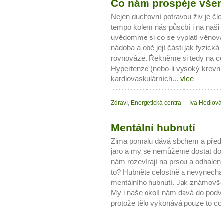
Co nám prospěje všem
Nejen duchovní potravou živ je č
tempo kolem nás působí i na naši
uvědomme si co se vyplatí věnova
nádoba a obě její části jak fyzick
rovnováze. Řekněme si tedy na co 
Hypertenze (nebo-li vysoký krevní 
kardiovaskulárních...
více
Zdraví
,
Energetická centra
Iva Hédlov
Mentální hubnutí
Zima pomalu dává sbohem a před n
jaro a my se nemůžeme dostat do 
nám rozevírají na prsou a odhalené
to? Hubněte celostně a nevynechá
mentálního hubnutí. Jak známovše
My i naše okolí nám dává do podv
protože tělo vykonává pouze to co