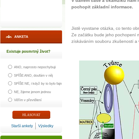
V daném čase a okamžiku nám 
pochopit základní informace.
Jistě vyvstane otázka, co tento 
Ze začátku bude jeho pochopení 
ANKETA
získáváním souboru zkušeností a 
Existuje posmrtný život?
ANO, naprosto nepochybuji
SPÍŠE ANO, doufám v něj
SPÍŠE NE, i když by to bylo fajn
NE, žijeme jenom jednou
Věřím v převtělení
Starší ankety
Výsledky