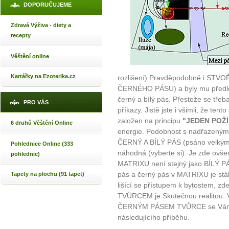
DOPORUČUJEME
Zdravá Výživa - diety a
recepty
Věštění online
Kartářky na Ezoterika.cz
rozlišení).Pravděpodobně i STVOŘ
ČERNÉHO PÁSU) a byly mu předlože
černý a bílý pás. Přestože se třeba
PRO VÁS
příkazy. Jistě jste i všimli, že ten
založen na principu
"JEDEN POŽ
6 druhů Věštění Online
energie. Podobnost s nadřazen
ČERNÝ A BÍLÝ PÁS (psáno velkými p
Pohlednice Online (333
náhodná (vyberte si). Je zde ovšem
pohlednic)
MATRIXU není stejný jako BÍLÝ PÁ
pás a černý pás v MATRIXU je stál
Tapety na plochu (91 tapet)
lišící se přístupem k bytostem, zd
TVŮRCEM je Skutečnou realitou. 
ČERNÝM PÁSEM TVŮRCE se Vám po
následujícího příběhu.