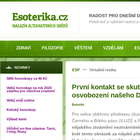
Možnosti výběru
RADOST PRO DNEŠNÍ 
Právě teď si vybírám radost a 
ZDRAVÍ
FILOZOFIE
VĚŠTENÍ
VZDĚLÁNÍ
ES
Jste zde
NOVINKY
>>
ESP
Virtuální realita
SMS horoskopy za 46 Kč
První kontakt se sku
Velký horoskop na rok 2024
zdarma pro všechna znamení
osvobození našeho D
Velký snář online
Bubulák
Keltský horoskop
Pro velice zběžnou představu (ilus
Výklad karet
Černého a Bílého pásu (ILUZE a
nějakého ztvárnění neztvárnitel
Věštění on-line zdarma: Tarot,
I-ťing, Runy
brát tento obrázek za nějaké př