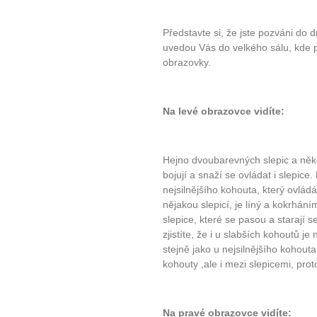
Představte si, že jste pozváni do 
uvedou Vás do velkého sálu, kde p
obrazovky.
Na levé obrazovce vidíte:
Hejno dvoubarevných slepic a něko
bojují a snaží se ovládat i slepice. 
nejsilnějšího kohouta, který ovlád
nějakou slepicí, je líný a kokrhání
slepice, které se pasou a starají s
zjistíte, že i u slabších kohoutů je
stejně jako u nejsilnějšího kohouta
kohouty ,ale i mezi slepicemi, pro
Na pravé obrazovce vidíte: