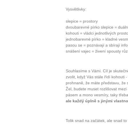
Vysvětlivky:
slepice = prostory
dvoubarevné pírko slepice = duální
kohouti = vládci jednotlivých pros
jednobarevné pírko = kladné vesm
pasou se = poznávají a sbírají in
snášení vajec = živení spousty růz
Souhlasíme s Vámi. Cíl je skutečně
zvolit, když Vás stále řídí kohouti -
prohnaně, že máte představu, že 
Žel, budete muset rozlišovat mezi
pásem a mono vesmíry, taky tře
ale každý úplně s jinými vlastn
Tolik snad na začátek, ale snad to