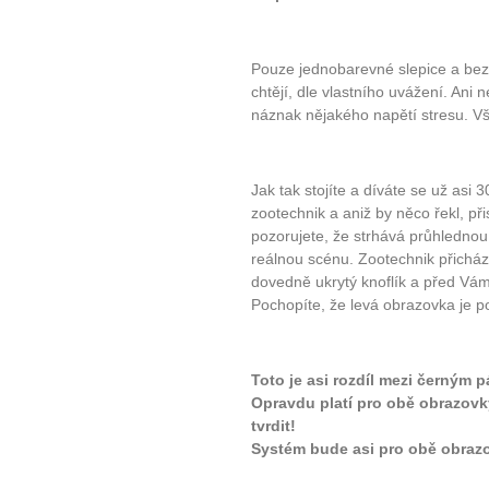
Pouze jednobarevné slepice a bez 
chtějí, dle vlastního uvážení. Ani
náznak nějakého napětí stresu. Vš
Jak tak stojíte a díváte se už asi 
zootechnik a aniž by něco řekl, př
pozorujete, že strhává průhlednou f
reálnou scénu. Zootechnik přichá
dovedně ukrytý knoflík a před Vám
Pochopíte, že levá obrazovka je p
Toto je asi rozdíl mezi černým 
Opravdu platí pro obě obrazovky
tvrdit!
Systém bude asi pro obě obrazo