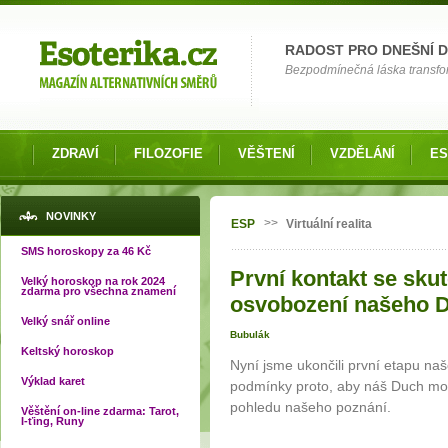
Možnosti výběru
RADOST PRO DNEŠNÍ 
Bezpodmínečná láska transfor
ZDRAVÍ
FILOZOFIE
VĚŠTENÍ
VZDĚLÁNÍ
ES
Jste zde
NOVINKY
>>
ESP
Virtuální realita
SMS horoskopy za 46 Kč
První kontakt se sku
Velký horoskop na rok 2024
zdarma pro všechna znamení
osvobození našeho D
Velký snář online
Bubulák
Keltský horoskop
Nyní jsme ukončili první etapu naš
Výklad karet
podmínky proto, aby náš Duch mohl
pohledu našeho poznání.
Věštění on-line zdarma: Tarot,
I-ťing, Runy