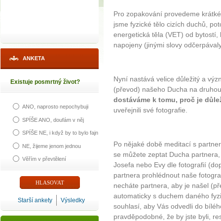
Pro zopakování provedeme krátké 
jsme fyzické tělo cizích duchů, po
energetická těla (VET) od bytostí,
napojeny (jinými slovy odčerpávaly
ANKETA
Nyní nastává velice důležitý a vý
Existuje posmrtný život?
(převod) našeho Ducha na druhou s
dostáváme k tomu, proč je důle
ANO, naprosto nepochybuji
uveřejnili své fotografie.
SPÍŠE ANO, doufám v něj
SPÍŠE NE, i když by to bylo fajn
Po nějaké době meditací s partne
NE, žijeme jenom jednou
se můžete zeptat Ducha partnera, 
Věřím v převtělení
Josefa nebo Evy dle fotografií (do
partnera prohlédnout naše fotograf
necháte partnera, aby je našel (pře
automaticky s duchem daného fyzic
Starší ankety
Výsledky
souhlasí, aby Vás odvedli do bílého
pravděpodobné, že by jste byli, r