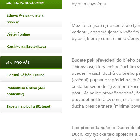
DOPORUČUJEME
bytostmi systému.
Zdravá Výživa - diety a
recepty
Možná, že jsou i jiné cesty, ale ty
variantu, doporučujeme v každém 
Věštění online
bytosti, která je určitě mimo Černý
Kartářky na Ezoterika.cz
Budete pak převedeni do bílého p
PRO VÁS
Thionysovi, který vašim Duchům vy
uvedení vašich duchů do bílého 
6 druhů Věštění Online
(cvičení) popsané v předchozích č
cesta ke svobodě 1) záměnu kosmic
Pohlednice Online (333
pásu. Je velice pravděpodobné, že
pohlednic)
provádět některá cvičení, což si 
ducha přes partnera (minimalizovat
Tapety na plochu (91 tapet)
I po přechodu našeho Ducha do sku
Duch, kdy fyzické tělo společně 