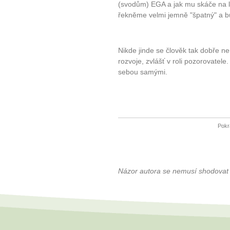
(svodům) EGA a jak mu skáče na le
řekněme velmi jemně "špatný" a b
Nikde jinde se člověk tak dobře n
rozvoje, zvlášť v roli pozorovatel
sebou samými.
Pokr
Názor autora se nemusí shodovat