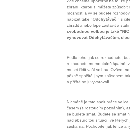
Jak být šťastnější
Zde chceme upozornit na to, že p
zbraní, kterou si můžete způsobi
možnosti a vy se budete rozhodov
nabízet také
"Odchytávači"
s cíl
zbrzdit anebo lépe zastavit a stáh
svobodnou volbou je také "NIC
vyhovovat Odchytávačům, slouž
Podle toho, jak se rozhodnete, bu
rozhodnete momentálně špatně, vá
muset řídit vaší volbou. Ovšem na
pěkně spočítá jiným způsobem tak, 
a příště se jí vyvarovali.
Nicméně je tato spolupráce velic
časem (s rostoucím poznáním), až s
se budete smát. Budete se smát n
nad absurditou situací, ve kterých 
šaškárna. Pochopíte, jak lehce a 