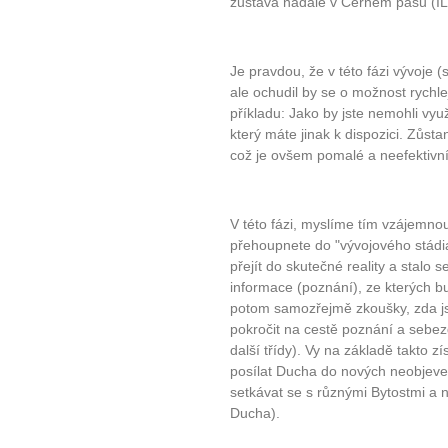
zůstává nadále v Černém pásu (ILUZ
Je pravdou, že v této fázi vývoje 
ale ochudil by se o možnost rychl
příkladu: Jako by jste nemohli vyu
který máte jinak k dispozici. Zůst
což je ovšem pomalé a neefektivní
V této fázi, myslíme tím vzájemno
přehoupnete do "vývojového stádi
přejít do skutečné reality a stalo
informace (poznání), ze kterých bu
potom samozřejmě zkoušky, zda js
pokročit na cestě poznání a sebez
další třídy). Vy na základě takto 
posílat Ducha do nových neobjeve
setkávat se s různými Bytostmi a
Ducha).