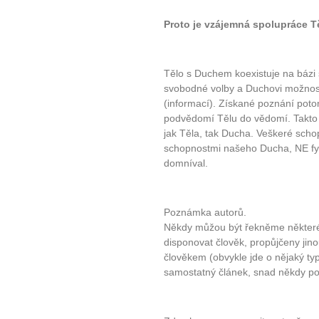
Proto je vzájemná spolupráce Tě
Tělo s Duchem koexistuje na bázi 
svobodné volby a Duchovi možnost
(informací). Získané poznání pot
podvědomí Tělu do vědomí. Takto 
10 tipů p
jak Těla, tak Ducha. Veškeré schop
schopnostmi našeho Ducha, NE fyz
plnohodn
domníval.
... všechny
Poznámka autorů.
Někdy můžou být řekněme některé 
Máte pocit, že jste unaveni hn
disponovat člověk, propůjčeny jinou
Ne
člověkem (obvykle jde o nějaký typ
samostatný článek, snad někdy po
Jak mít více energie každ
Jak vnést do života rovno