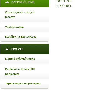
1024 x 768
DOPORUČUJEME
1152 x 864
Zdravá Výživa - diety a
recepty
Věštění online
Kartářky na Ezoterika.cz
PRO VÁS
6 druhů Věštění Online
Pohlednice Online (333
pohlednic)
Tapety na plochu (91 tapet)