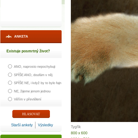
ANKETA
Existuje posmrtný život?
ANO, naprosto nepochybuji
SPÍŠE ANO, doufám v něj
SPÍŠE NE, i když by to bylo fajn
NE, žijeme jenom jednou
Věřím v převtělení
Starší ankety
Výsledky
Tygřík
800 x 600