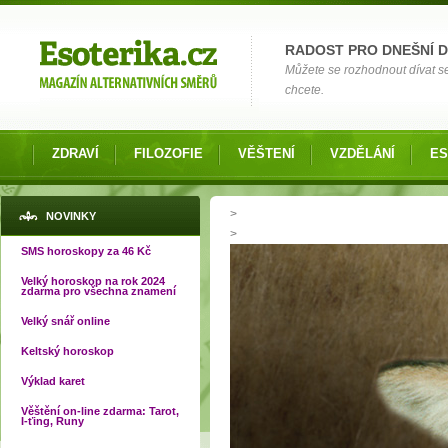
Možnosti výběru
RADOST PRO DNEŠNÍ 
Můžete se rozhodnout dívat s
chcete.
ZDRAVÍ
FILOZOFIE
VĚŠTENÍ
VZDĚLÁNÍ
ES
Jste zde
>
NOVINKY
>
SMS horoskopy za 46 Kč
Velký horoskop na rok 2024
zdarma pro všechna znamení
Velký snář online
Keltský horoskop
Výklad karet
Věštění on-line zdarma: Tarot,
I-ťing, Runy