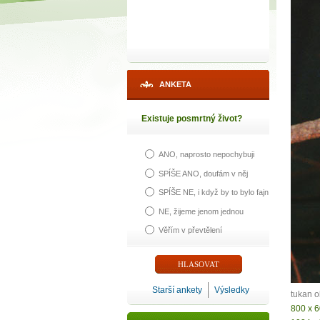
ANKETA
Existuje posmrtný život?
ANO, naprosto nepochybuji
1
SPÍŠE ANO, doufám v něj
SPÍŠE NE, i když by to bylo fajn
p
NE, žijeme jenom jednou
Věřím v převtělení
Máte poc
Starší ankety
Výsledky
tukan o
800 x 