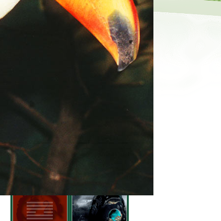
Výklad tarotových karet
X
VĚŠTĚNÍ ONLINE ZDARMA