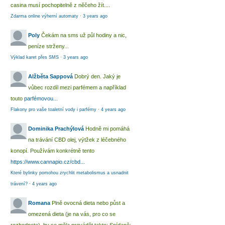
casina musí pochopitelně z něčeho žít....
Zdarma online výherní automaty
·
3 years ago
Poly
Čekám na sms už půl hodiny a nic,
peníze strženy...
Výklad karet přes SMS
·
3 years ago
Alžběta Sappová
Dobrý den. Jaký je
vůbec rozdíl mezi parfémem a například
touto
parfémovou...
Flakony pro vaše toaletní vody i parfémy
·
4 years ago
Dominika Prachýlová
Hodně mi pomáhá
na trávání CBD olej, výtžek z léčebného
konopí. Používám konkrétně tento
https://www.cannapio.cz/cbd...
Které bylinky pomohou zrychlit metabolismus a usnadnit
trávení?
·
4 years ago
Romana
Plně ovocná dieta nebo půst a
omezená dieta (je na vás, pro co se