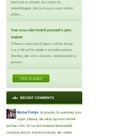
která má tu výhodu, že k tomu nic
nepotřebujete. Jen své ruce a ruce vašich
přátel....
Tvar nosu nám hodně prozradí o jeho
majiteli
Číňané o nosu hovoří jako o středu života.
Lze z něj vyčíst vitalitu a sexuální potenci
člověka, ale i vše o rozumu, vědomostech a
povaze...
VÍCE ČLÁNKU
RECENT COMMENTS
Michal Foltýn
Je pravda, že automaty jsou
super zábava, ale nikdy bychom neměli
počítat s tím, že na nich budeme dlouhodobě
vyhrávat peníze. Kamená kasína, ale i online