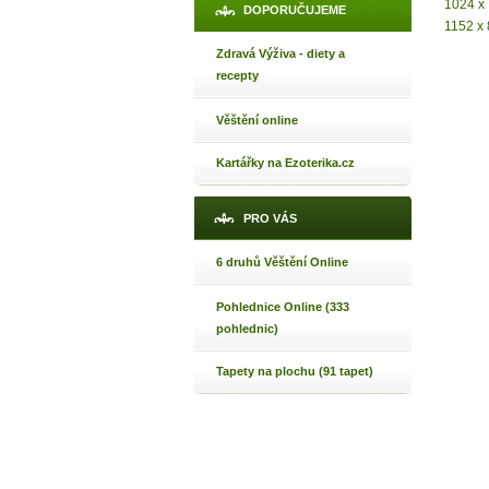
Jak 
1024 x
DOPORUČUJEME
1152 x
Jak 
Zdravá Výživa - diety a
Jak 
recepty
Věštění online
Kartářky na Ezoterika.cz
PRO VÁS
6 druhů Věštění Online
Pohlednice Online (333
pohlednic)
Tapety na plochu (91 tapet)