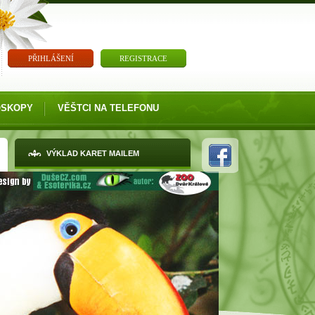
PŘIHLÁŠENÍ
REGISTRACE
OSKOPY
VĚŠTCI NA TELEFONU
VÝKLAD KARET MAILEM
Zajímáte-li se minulé životy, budoucnost a
věštění, nechte si vyložit karty.
VÝKLAD KARET TAROT