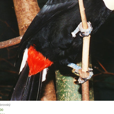
0 tipů pro zdravý a
lnohodnotný život
... všechny tipy zdarma.
it, že jste unaveni hned jak ráno vstanete?
Nemusí to tak být - ZJISTĚTE ZDARMA!
brovský
600