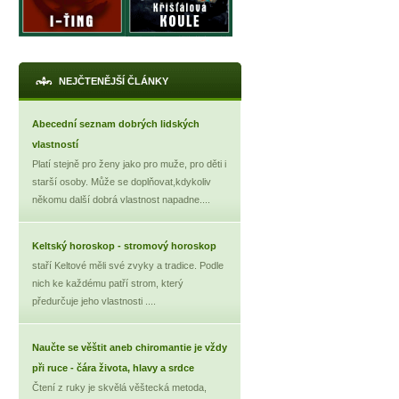
NEJČTENĚJŠÍ ČLÁNKY
Abecední seznam dobrých lidských
vlastností
Platí stejně pro ženy jako pro muže, pro děti i
starší osoby. Může se doplňovat,kdykoliv
někomu další dobrá vlastnost napadne....
Keltský horoskop - stromový horoskop
staří Keltové měli své zvyky a tradice. Podle
nich ke každému patří strom, který
předurčuje jeho vlastnosti ....
Naučte se věštit aneb chiromantie je vždy
při ruce - čára života, hlavy a srdce
Čtení z ruky je skvělá věštecká metoda,