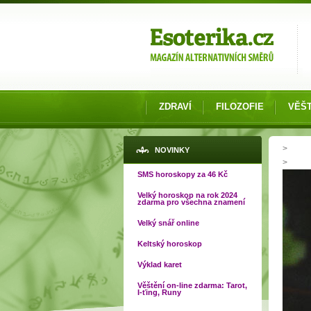
Možnosti výběru
ZDRAVÍ
FILOZOFIE
VĚŠT
Jste
>
NOVINKY
>
SMS horoskopy za 46 Kč
Velký horoskop na rok 2024
zdarma pro všechna znamení
Velký snář online
Keltský horoskop
Výklad karet
Věštění on-line zdarma: Tarot,
I-ťing, Runy