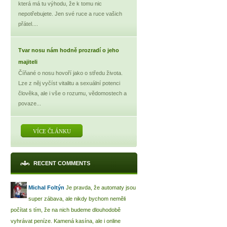
která má tu výhodu, že k tomu nic
nepotřebujete. Jen své ruce a ruce vašich
přátel....
Tvar nosu nám hodně prozradí o jeho
majiteli
Číňané o nosu hovoří jako o středu života.
Lze z něj vyčíst vitalitu a sexuální potenci
člověka, ale i vše o rozumu, vědomostech a
povaze...
VÍCE ČLÁNKU
RECENT COMMENTS
Michal Foltýn
Je pravda, že automaty jsou
super zábava, ale nikdy bychom neměli
počítat s tím, že na nich budeme dlouhodobě
vyhrávat peníze. Kamená kasína, ale i online