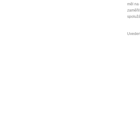
měl na 
zaměřil
spolužá
Uveden