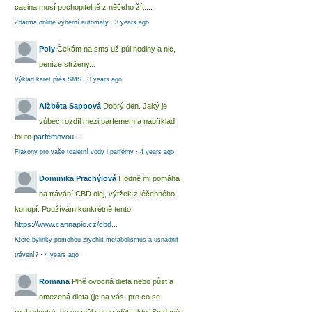
casina musí pochopitelně z něčeho žít....
Zdarma online výherní automaty
·
3 years ago
Poly
Čekám na sms už půl hodiny a nic,
peníze strženy...
Výklad karet přes SMS
·
3 years ago
Alžběta Sappová
Dobrý den. Jaký je
vůbec rozdíl mezi parfémem a například
touto
parfémovou...
Flakony pro vaše toaletní vody i parfémy
·
4 years ago
Dominika Prachýlová
Hodně mi pomáhá
na trávání CBD olej, výtžek z léčebného
konopí. Používám konkrétně tento
https://www.cannapio.cz/cbd...
Které bylinky pomohou zrychlit metabolismus a usnadnit
trávení?
·
4 years ago
Romana
Plně ovocná dieta nebo půst a
omezená dieta (je na vás, pro co se