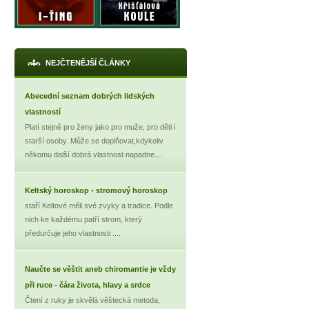
NEJČTENĚJŠÍ ČLÁNKY
Abecední seznam dobrých lidských
vlastností
Platí stejně pro ženy jako pro muže, pro děti i
starší osoby. Může se doplňovat,kdykoliv
někomu další dobrá vlastnost napadne....
Keltský horoskop - stromový horoskop
staří Keltové měli své zvyky a tradice. Podle
nich ke každému patří strom, který
předurčuje jeho vlastnosti ....
Naučte se věštit aneb chiromantie je vždy
při ruce - čára života, hlavy a srdce
Čtení z ruky je skvělá věštecká metoda,