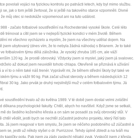
ce povolali vojáci na fyzickou kontrolu po patnácti letech, kdy byl mimo službu.
i se, jak o tom ještě žertoval, že si ještě na takového starce vzpomněli. Divné
, že můj otec si nedokáže vzpomenout ani na tuto událost.
988 - začalo fotbalové soustředění na Rochesterské vysoké škole. Celé léto
rdě trénoval a cítil jsem se v nejlepší fyzické kondici v mém životě. Během
dění mi všechno vycházelo a myslím, že jsem na všechny udělal dojem. Na
tě jsem ubytovaný (dnes vím, že to nebyla žádná náhoda) s Brianem. Je to také
 ve fotbalovém týmu dělá záložníka. Je vysoký zhruba 185 cm, ale váží
enším 120 kg. Je prostě obrovský. Vždycky jsem si myslel, jaký jsem já svalovec.
ydrželo až dokud jsem neuviděl tohoto chlapa. Otevřeně se přiznává k užívání
ů a ví to o něm také náš trenér. Vyprávěl mi, že během střední školy byl také ve
ském týmu a vážil 90 kg. Pak začal užívat steroidy a během následujících 12
řibral 30 kg. Jako prvák je druhý nejsilnější muž v celém fotbalovém týmu. Já
tí.
vé soustředění trvalo až do května 1989. V té době jsem dostal velmi zvláštní
d děkana psychologické fakulty. Chtěl, abych ho navštívil. Když jsme se setkali,
 mě do šedého koženého křesla a on sám se posadil za svůj obrovský stůl. V
 chtěl vědět, jestli bych se nechtěl zúčastnit jednoho projektu, který řídí tato
ita. Já jsem reagoval v tom smyslu, že jsem se něčeho podobného už zúčastnil a
jsem se, jestli už někdy slyšel o dr. Purrizzovi. Tehdy úplně zbledl a na tváři mu
ily kapičky potu. Pak jsem za zády zaslechl nějaký zvuk. Vyskočil jsem z křesla.