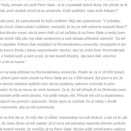
 "Andy, nemám nic proti Penn State - je to v podstatě dobrá škola. Ale přesto se tě
tat, proč vlastně chceš jít na univerzitu. Kvůli vzdělání, nebo kvůli fotbalu?"
ěl jsem, že samozřejmě že kvůli vzdělání. Můj otec pokračoval: "V pořádku,
da chceš získat solidní vzdělání, nemyslíš, že by sis měl vybrat tu nejlepší školu?"
říkal dávalo smysl, ale já jsem chtěl už od začátku jít na Penn State a nedal jsem
tak zlomit. Můj otec byl však neoblomný a naši debatu příhodně zakončil: "Za tvé
í zaplatím. Pokud však nepůjdeš na Rochesterskou univerzitu, nezaplatím ti ani
 do konce života s tebou nepromluvím. Nechci, aby sis zničil život. Rochesterská
e o hodně lepší a jsem si jist, že tam budeš šťastný. Jak jsem řekl, všechno
m a tím to hasne."
sem se teda přihlásil na Rochesterskou univerzitu. Platilo se za ni 18 000 dolarů
 přitom jsem mohl chodit na Penn State jen za 3 000 dolarů. Byl jsem si jist, že
to peníze dokázal vydělat i bez otcovy podpory, nakonec rozhodlo to jeho
vání, že by se mnou do smrti nemluvil. Za to, že mě přinutil jít na Orchester jsem
náviděl ještě velmi dlouho. A to ještě nebylo vše. Přinutil mě vzít si studentskou
 abych mu pomohl s placením. Tehdy jsem se rozhodl, že už nikdy v životě
 nedovolím, aby za mě rozhodoval.
é na tom ale je, že můj otec si vůbec nepamatuje na naši diskuzi, a ani na to, jak
il, že celou školu za mě zaplatí. Já si na to ale pamatuji naprosto přesně, protože
y hodně mrzelo, že nemůžu jít na Penn State. Musím ještě zmínit jednu událost.