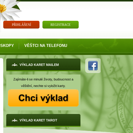
PŘIHLÁŠENÍ
REGISTRACE
OSKOPY
VĚŠTCI NA TELEFONU
VÝKLAD KARET MAILEM
Zajímáte-li se minulé životy, budoucnost a
věštění, nechte si vyložit karty.
VÝKLAD KARET TAROT