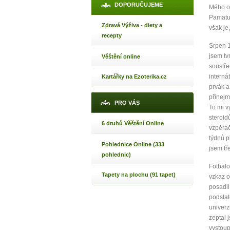
DOPORUČUJEME
Mého ot
Pamatuj
Zdravá Výživa - diety a
však je
recepty
Srpen 1
jsem tv
Věštění online
soustře
interná
Kartářky na Ezoterika.cz
prvák a
přinejm
PRO VÁS
To mi v
steroid
6 druhů Věštění Online
vzpěrač
týdnů p
Pohlednice Online (333
jsem tře
pohlednic)
Fotbalo
Tapety na plochu (91 tapet)
vzkaz o
posadil
podstatě
univerz
zeptal 
vystoup