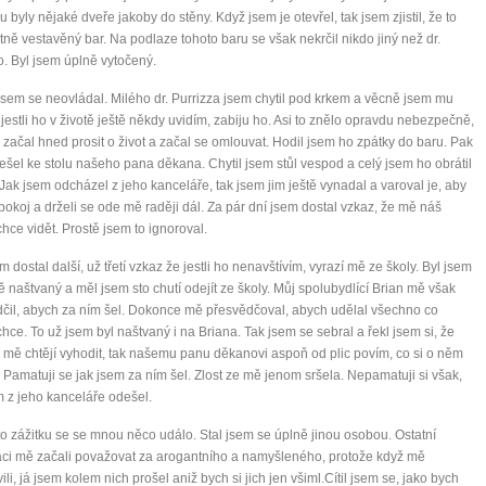
 byly nějaké dveře jakoby do stěny. Když jsem je otevřel, tak jsem zjistil, že to
stně vestavěný bar. Na podlaze tohoto baru se však nekrčil nikdo jiný než dr.
o. Byl jsem úplně vytočený.
sem se neovládal. Milého dr. Purrizza jsem chytil pod krkem a věcně jsem mu
e jestli ho v životě ještě někdy uvidím, zabiju ho. Asi to znělo opravdu nebezpečně,
 začal hned prosit o život a začal se omlouvat. Hodil jsem ho zpátky do baru. Pak
ešel ke stolu našeho pana děkana. Chytil jsem stůl vespod a celý jsem ho obrátil
 Jak jsem odcházel z jeho kanceláře, tak jsem jim ještě vynadal a varoval je, aby
 pokoj a drželi se ode mě raději dál. Za pár dní jsem dostal vzkaz, že mě náš
hce vidět. Prostě jsem to ignoroval.
m dostal další, už třetí vzkaz že jestli ho nenavštívím, vyrazí mě ze školy. Byl jsem
 naštvaný a měl jsem sto chutí odejít ze školy. Můj spolubydlící Brian mě však
čil, abych za ním šel. Dokonce mě přesvědčoval, abych udělal všechno co
hce. To už jsem byl naštvaný i na Briana. Tak jsem se sebral a řekl jsem si, že
 mě chtějí vyhodit, tak našemu panu děkanovi aspoň od plic povím, co si o něm
 Pamatuji se jak jsem za ním šel. Zlost ze mě jenom sršela. Nepamatuji si však,
m z jeho kanceláře odešel.
o zážitku se se mnou něco událo. Stal jsem se úplně jinou osobou. Ostatní
ci mě začali považovat za arogantního a namyšleného, protože když mě
ili, já jsem kolem nich prošel aniž bych si jich jen všiml.Cítil jsem se, jako bych