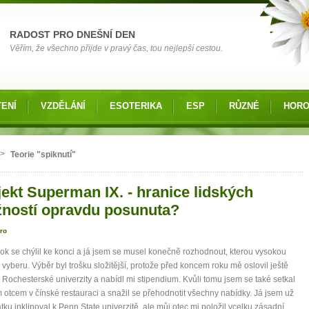
RADOST PRO DNEŠNÍ DEN
Věřím, že všechno přijde v pravý čas, tou nejlepší cestou.
ENÍ
VZDĚLÁNÍ
ESOTERIKA
ESP
RŮZNÉ
HOR
 zde
>
Teorie "spiknutí"
jekt Superman IX. - hranice lidských
ností opravdu posunuta?
ro
rok se chýlil ke konci a já jsem se musel konečně rozhodnout, kterou vysokou
i vyberu. Výběr byl trošku složitější, protože před koncem roku mě oslovil ještě
z Rochesterské univerzity a nabídl mi stipendium. Kvůli tomu jsem se také setkal
 otcem v čínské restauraci a snažil se přehodnotit všechny nabídky. Já jsem už
tku inklinoval k Penn State univerzitě, ale můj otec mi položil vcelku zásadní