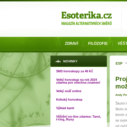
Možnosti výběru
ZDRAVÍ
FILOZOFIE
VĚŠT
Jste
NOVINKY
>
ESP
SMS horoskopy za 46 Kč
Pro
Velký horoskop na rok 2024
zdarma pro všechna znamení
mož
Velký snář online
Andy Pe
Keltský horoskop
Školní 
Výklad karet
školu s
trenér 
Věštění on-line zdarma: Tarot,
I-ťing, Runy
se svým
od začá