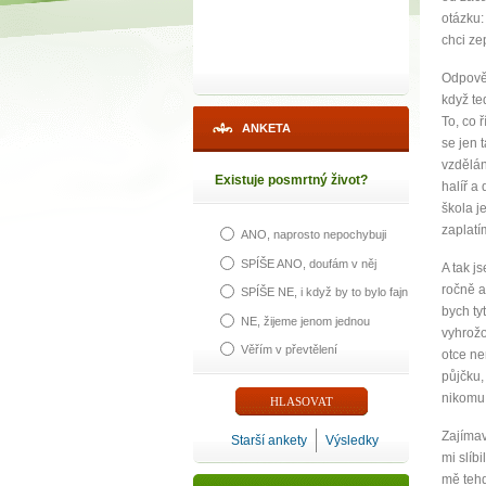
otázku:
chci zep
Odpověd
když te
To, co 
ANKETA
se jen 
vzdělán
Existuje posmrtný život?
halíř a
škola j
zaplatí
ANO, naprosto nepochybuji
SPÍŠE ANO, doufám v něj
A tak j
ročně a
SPÍŠE NE, i když by to bylo fajn
bych ty
NE, žijeme jenom jednou
vyhrožo
Věřím v převtělení
otce ne
půjčku,
nikomu
Zajímav
Starší ankety
Výsledky
mi slíb
mě tehd