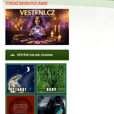
Výklad tarotových karet
VĚŠTĚNÍ ONLINE ZDARMA