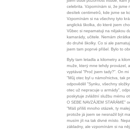
jsem budil pozornost všude, kam j
celebrita. Vzpomínám si, že jsme 
desítek centimetrů, kde jsme se koup
Vzpomínám si na všechny tyto krásn
anglická školka, do které jsem c
Vůbec si nepamatuji na nějakou dal
kamarády, učitele. Nemám zkrátka
do druhé školky. Co si ale pamat
jsem tam poprvé přišel. Bylo to o
Byly tam letadla a kilometry a kil
muže, který mne tehdy provázel, al
vyptával "Proč jsem tady?". On mi
"Můj otec byl u námořnictva, tak 
odpověděl "Synku, všechny složky 
otec už nepracuje u armády", odpo
poskytuje zvláštní službu mému o
O SEBE NAVZÁJEM STARÁME" odpově
"Máš příliš mnoho otázek, ty malej
protože já jsem se nesnažil být mal
musím jít na tak divné místo. Nepa
základny, ale vzpomínám si na něj