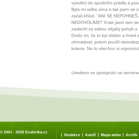
vysvléct do spodního prádla a pos
Byla mi velká zima a tak jsem se ze
začali křičet. "ANI SE NEPOHN
NEDOVOLÍME!" A tak jsem tam sed
zaslechl za sebou nějaký pohyb a ně
Došlo mi, že to byl doktor a hned 
ohmatával, potom použil stetoskop
kolena. Na to všechno si vzpomínám
Uvedeno ve spolupráci se server
© 2001 - 2026
Esoterika.cz
|
|
|
|
Redakce
Autoři
Mapa webu
Archív