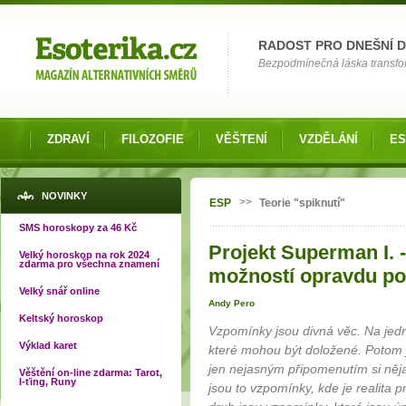
Možnosti výběru
RADOST PRO DNEŠNÍ 
Bezpodmínečná láska transfor
ZDRAVÍ
FILOZOFIE
VĚŠTENÍ
VZDĚLÁNÍ
ES
Jste zde
NOVINKY
>>
ESP
Teorie "spiknutí"
SMS horoskopy za 46 Kč
Projekt Superman I. -
Velký horoskop na rok 2024
zdarma pro všechna znamení
možností opravdu p
Velký snář online
Andy Pero
Keltský horoskop
Vzpomínky jsou divná věc. Na jedn
Výklad karet
které mohou být doložené. Potom j
jen nejasným připomenutím si něja
Věštění on-line zdarma: Tarot,
I-ťing, Runy
jsou to vzpomínky, kde je realita 