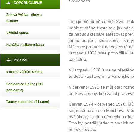
Překladatel
DOPORUČUJEME
Zdravá Výživa - diety a
recepty
Toto je můj příběh a můj život. P
události mého života tak, jak násl
Věštění online
že nebudu čtenáře zatěžovat přehn
jen na události, které souvisí s 
Kartářky na Ezoterika.cz
Můj otec promoval na vojenské n
listopadu 1968 jsme proto žili v H
základna.
PRO VÁS
V listopadu 1968 jsme se přestěho
6 druhů Věštění Online
té době kapitánem na Fallonské le
Pohlednice Online (333
V červenci 1971 se můj otec rozho
pohlednic)
do New Jersey, kde začal pracova
Tapety na plochu (91 tapet)
Červen 1974 - červenec 1976. Můj o
se přestěhovala do Mnichova. V té
dvě školky - jednu německou (dop
Toto byl později jeden z prvních 
mi řekli rodiče.