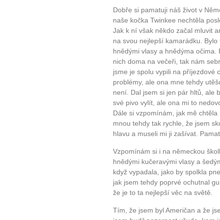
Dobře si pamatuji náš život v Něm
naše kočka Twinkee nechtěla poslo
Jak k ní však někdo začal mluvit a
na svou nejlepší kamarádku. Bylo 
hnědými vlasy a hnědýma očima. Pa
nich doma na večeři, tak nám sebra
jsme je spolu vypili na příjezdové
problémy, ale ona mne tehdy utěšov
není. Dal jsem si jen pár hltů, ale 
své pivo vylít, ale ona mi to nedovo
Dále si vzpomínám, jak mě chtěla 
mnou tehdy tak rychle, že jsem sko
hlavu a museli mi ji zašívat. Pama
Vzpomínám si i na německou školk
hnědými kučeravými vlasy a šedým
když vypadala, jako by spolkla pneu
jak jsem tehdy poprvé ochutnal g
že je to ta nejlepší věc na světě.
Tím, že jsem byl Američan a že jsem