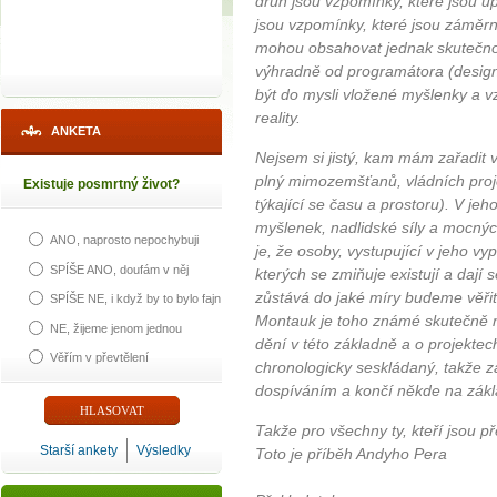
druh jsou vzpomínky, které jsou ú
jsou vzpomínky, které jsou záměr
mohou obsahovat jednak skutečnos
výhradně od programátora (desi
být do mysli vložené myšlenky a v
reality.
ANKETA
Nejsem si jistý, kam mám zařadit
plný mimozemšťanů, vládních pro
Existuje posmrtný život?
týkající se času a prostoru). V je
myšlenek, nadlidské síly a mocný
ANO, naprosto nepochybuji
je, že osoby, vystupující v jeho vy
SPÍŠE ANO, doufám v něj
kterých se zmiňuje existují a dají 
zůstává do jaké míry budeme věřit
SPÍŠE NE, i když by to bylo fajn
Montauk je toho známé skutečně m
NE, žijeme jenom jednou
dění v této základně a o projektech
Věřím v převtělení
chronologicky seskládaný, takže z
dospíváním a končí někde na zák
Takže pro všechny ty, kteří jsou 
Starší ankety
Výsledky
Toto je příběh Andyho Pera