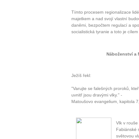
Tímto procesem regionalizace lidé
majetkem a nad svojí vlastní budo
daněmi, bezpočtem regulací a spou
socialistická tyranie a toto je cí
Náboženství a 
Ježíš řekl:
"Varujte se falešných proroků, kte
uvnitř jsou dravými vlky." -
Matoušovo evangelium, kapitola 7
Vlk v rouše
Fabiánské s
světovou vl