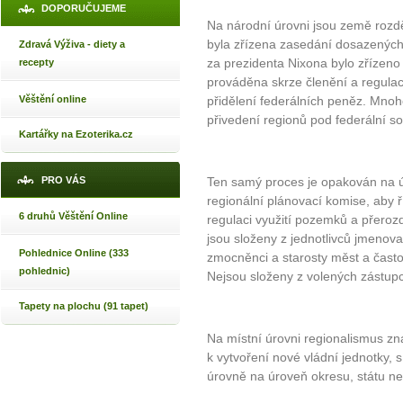
DOPORUČUJEME
Na národní úrovni jsou země rozdě
byla zřízena zasedání dosazených ú
Zdravá Výživa - diety a
za prezidenta Nixona bylo zřízeno 
recepty
prováděna skrze členění a regul
Věštění online
přidělení federálních peněz. Mnoho
přivedení regionů pod federální s
Kartářky na Ezoterika.cz
PRO VÁS
Ten samý proces je opakován na úr
regionální plánovací komise, aby ří
6 druhů Věštění Online
regulaci využití pozemků a přeroz
jsou složeny z jednotlivců jmenov
Pohlednice Online (333
zmocněnci a starosty měst a často
pohlednic)
Nejsou složeny z volených zástupc
Tapety na plochu (91 tapet)
Na místní úrovni regionalismus 
k vytvoření nové vládní jednotky, 
úrovně na úroveň okresu, státu ne