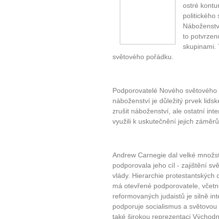
ostré kont
politického
Náboženství
to potvrze
skupinami. 
světového pořádku.
Podporovatelé Nového světového p
náboženství je důležitý prvek lids
zrušit náboženství, ale ostatní int
využili k uskutečnění jejich záměrů
Andrew Carnegie dal velké množstv
podporovala jeho cíl - zajištění s
vlády. Hierarchie protestantských c
má otevřené podporovatele, včetn
reformovaných judaistů je silně i
podporuje socialismus a světovou
také širokou reprezentaci Východ