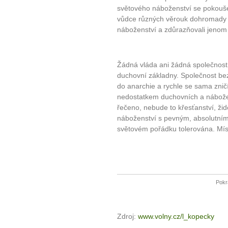
světového náboženství se pokoušej
vůdce různých věrouk dohromady 
náboženství a zdůrazňovali jenom 
Žádná vláda ani žádná společnost
duchovní základny. Společnost be
do anarchie a rychle se sama znič
nedostatkem duchovních a nábožen
řečeno, nebude to křesťanství, ži
náboženství s pevným, absolutní
světovém pořádku tolerována. Mí
Pokr
Zdroj:
www.volny.cz/l_kopecky