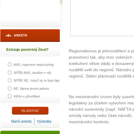
ANKETA
Existuje posmrtný život?
Regionalismus je přerozdělení a 
pravomocí tak, aby moc volených
exekutivní větve vlády a dosazený
ANO, naprosto nepochybuji
rozdělili svět do regionů. Národní 
SPÍŠE ANO, doufám v něj
regionů. Státní plánovači rozdělili 
SPÍŠE NE, i když by to bylo fajn
NE, žijeme jenom jednou
Na mezinárodní úrovni byly uzavře
Věřím v převtělení
legislativy za účelem vytvoření me
národní suverenity (např. NAFTA a
smísily národy nebo části národů,
Starší ankety
Výsledky
mezinárodní kontrolu.