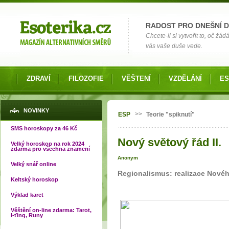
Možnosti výběru
RADOST PRO DNEŠNÍ 
Chcete-li si vytvořit to, oč žá
vás vaše duše vede.
ZDRAVÍ
FILOZOFIE
VĚŠTENÍ
VZDĚLÁNÍ
ES
Jste zde
NOVINKY
>>
ESP
Teorie "spiknutí"
SMS horoskopy za 46 Kč
Nový světový řád II.
Velký horoskop na rok 2024
zdarma pro všechna znamení
Anonym
Velký snář online
Regionalismus: realizace Nové
Keltský horoskop
Výklad karet
Věštění on-line zdarma: Tarot,
I-ťing, Runy