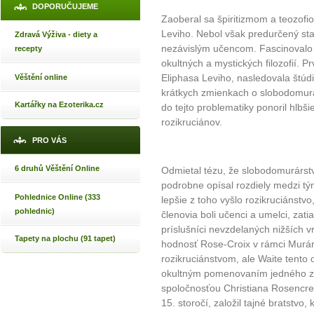
DOPORUČUJEME
Zaoberal sa špiritizmom a teozofiou
Leviho. Nebol však predurčený sta
Zdravá Výživa - diety a
nezávislým učencom. Fascinovalo
recepty
okultných a mystických filozofií. P
Eliphasa Leviho, nasledovala štúd
Věštění online
krátkych zmienkach o slobodomurá
Kartářky na Ezoterika.cz
do tejto problematiky ponoril hlbšie
rozikruciánov.
PRO VÁS
6 druhů Věštění Online
Odmietal tézu, že slobodomurárstv
podrobne opísal rozdiely medzi tý
Pohlednice Online (333
lepšie z toho vyšlo rozikruciánstvo
pohlednic)
členovia boli učenci a umelci, zati
príslušníci nevzdelaných nižších 
Tapety na plochu (91 tapet)
hodnosť Rose-Croix v rámci Murár
rozikruciánstvom, ale Waite tento o
okultným pomenovaním jedného zo
spoločnosťou Christiana Rosencreu
15. storočí, založil tajné bratstvo,