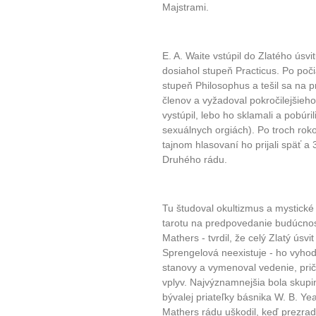
Majstrami.
E. A. Waite vstúpil do Zlatého úsv
dosiahol stupeň Practicus. Po po
10 tipů p
stupeň Philosophus a tešil sa na p
členov a vyžadoval pokročilejšieh
plnohodn
vystúpil, lebo ho sklamali a pobúri
sexuálnych orgiách). Po troch rok
tajnom hlasovaní ho prijali späť a
... všechny
Druhého rádu.
Máte pocit, že jste unaveni hn
Ne
Tu študoval okultizmus a mystické
tarotu na predpovedanie budúcnost
Jak mít více energie každ
Mathers - tvrdil, že celý Zlatý úsv
Sprengelová neexistuje - ho vyhodil
Jak vnést do života rovno
stanovy a vymenoval vedenie, pri
Jak být šťastnější
vplyv. Najvýznamnejšia bola skupi
bývalej priateľky básnika W. B. Y
Mathers rádu uškodil, keď prezradi