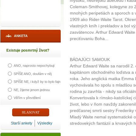
mystiku, hebrejskú abecedu i kab
Coleman-Smithovej, kolegyne zo Zla
mnohých peripetiách a sporoch s 
1909 ako Rider-Waite Tarot. Okrem
vlastných kníh i prekladov a bol 
zasvätencov. Arthur Edward Waite 
ANKETA
preciťovaniu Boha...
Existuje posmrtný život?
BÁDAJÚCI SAMOUK
Arthur Edward Waite sa narodil 2.
ANO, naprosto nepochybuji
kapitánom obchodného loďstva a u
SPÍŠE ANO, doufám v něj
roka. Jeho anglická matka Emma L
SPÍŠE NE, i když by to bylo fajn
vychovávala ho spolu s mladšou s
NE, žijeme jenom jednou
rodina ju zavrhla - nikdy sa oficiál
Konvertovala k rímsko-katolíckej c
Věřím v převtělení
život, lebo v ňom navždy zakorenil
predčasnej smrti sestry Frederiky v
Mladý Waite nemal systematické ofi
stredovekých fantázií a krvavých h
Starší ankety
Výsledky