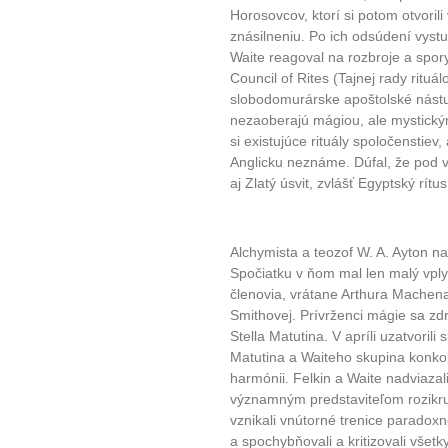
Horosovcov, ktorí si potom otvorili
znásilneniu. Po ich odsúdení vystu
Waite reagoval na rozbroje a spor
Council of Rites (Tajnej rady rituál
slobodomurárske apoštolské nástup
nezaoberajú mágiou, ale mystickými
si existujúce rituály spoločenstiev
Anglicku neznáme. Dúfal, že pod v
aj Zlatý úsvit, zvlášť Egyptský rítu
Alchymista a teozof W. A. Ayton na
Spočiatku v ňom mal len malý vply
členovia, vrátane Arthura Machen
Smithovej. Prívrženci mágie sa združ
Stella Matutina. V apríli uzatvorili
Matutina a Waiteho skupina konkor
harmónii. Felkin a Waite nadviazal
významným predstaviteľom rozikru
vznikali vnútorné trenice paradoxn
a spochybňovali a kritizovali všetk