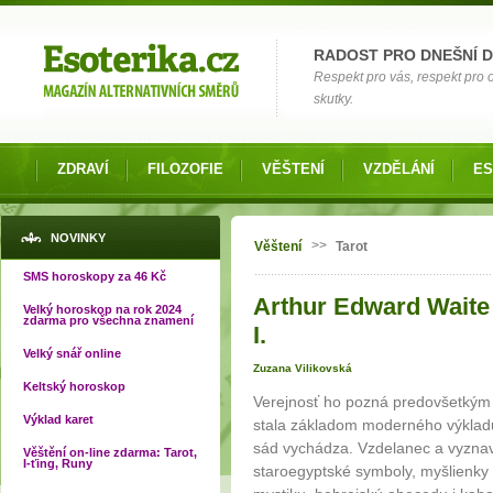
Možnosti výběru
RADOST PRO DNEŠNÍ 
Respekt pro vás, respekt pro
skutky.
ZDRAVÍ
FILOZOFIE
VĚŠTENÍ
VZDĚLÁNÍ
ES
Jste zde
NOVINKY
>>
Věštení
Tarot
SMS horoskopy za 46 Kč
Arthur Edward Waite
Velký horoskop na rok 2024
zdarma pro všechna znamení
I.
Velký snář online
Zuzana Vilikovská
Keltský horoskop
Verejnosť ho pozná predovšetkým a
Výklad karet
stala základom moderného výkladu
sád vychádza. Vzdelanec a vyznav
Věštění on-line zdarma: Tarot,
I-ťing, Runy
staroegyptské symboly, myšlienky