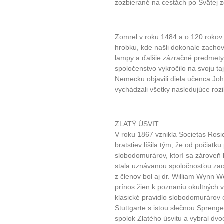
zozbierané na cestách po Svätej z
Zomrel v roku 1484 a o 120 rokov ne
hrobku, kde našli dokonale zachov
lampy a ďalšie zázračné predmety.
spoločenstvo vykročilo na svoju t
Nemecku objavili diela učenca Joh
vychádzali všetky nasledujúce roz
ZLATÝ ÚSVIT
V roku 1867 vznikla Societas Rosic
bratstiev líšila tým, že od počiatku
slobodomurárov, ktorí sa zároveň h
stala uznávanou spoločnosťou za
z členov bol aj dr. William Wynn W
prínos žien k poznaniu okultných v
klasické pravidlo slobodomurárov o
Stuttgarte s istou slečnou Sprenge
spolok Zlatého úsvitu a vybral dvo