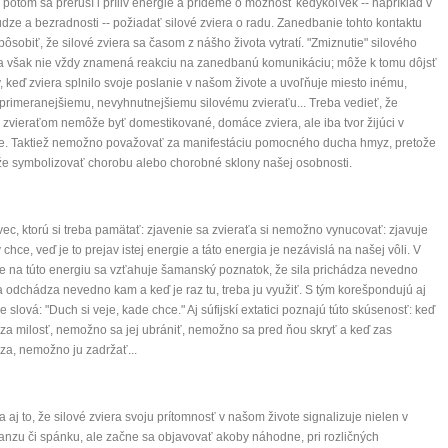
 potom sa preruší i príliv energie a prídeme o možnosť kedykoľvek -- napríklad v
dze a bezradnosti -- požiadať silové zviera o radu. Zanedbanie tohto kontaktu
ôsobiť, že silové zviera sa časom z nášho života vytratí. "Zmiznutie" silového
a však nie vždy znamená reakciu na zanedbanú komunikáciu; môže k tomu dôjsť
y, keď zviera splnilo svoje poslanie v našom živote a uvoľňuje miesto inému,
rimeranejšiemu, nevyhnutnejšiemu silovému zvieraťu... Treba vedieť, že
 zvieraťom nemôže byť domestikované, domáce zviera, ale iba tvor žijúci v
ne. Taktiež nemožno považovať za manifestáciu pomocného ducha hmyz, pretože
e symbolizovať chorobu alebo chorobné sklony našej osobnosti.
vec, ktorú si treba pamätať: zjavenie sa zvieraťa si nemožno vynucovať: zjavuje
 chce, veď je to prejav istej energie a táto energia je nezávislá na našej vôli. V
e na túto energiu sa vzťahuje šamanský poznatok, že sila prichádza nevedno
a odchádza nevedno kam a keď je raz tu, treba ju využiť. S tým korešpondujú aj
e slová: "Duch si veje, kade chce." Aj súfijskí extatici poznajú túto skúsenosť: keď
za milosť, nemožno sa jej ubrániť, nemožno sa pred ňou skryť a keď zas
a, nemožno ju zadržať...
a aj to, že silové zviera svoju prítomnosť v našom živote signalizuje nielen v
ranzu či spánku, ale začne sa objavovať akoby náhodne, pri rozličných