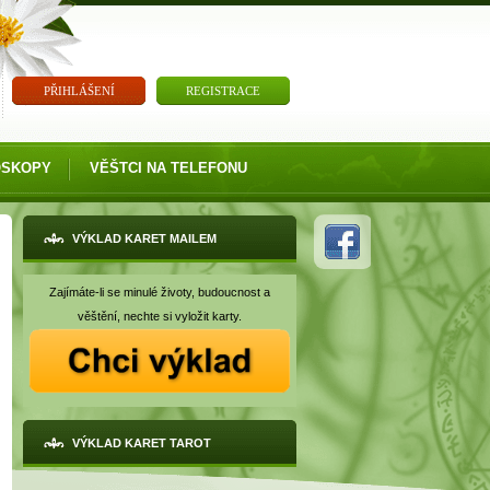
PŘIHLÁŠENÍ
REGISTRACE
OSKOPY
VĚŠTCI NA TELEFONU
VÝKLAD KARET MAILEM
Zajímáte-li se minulé životy, budoucnost a
věštění, nechte si vyložit karty.
VÝKLAD KARET TAROT