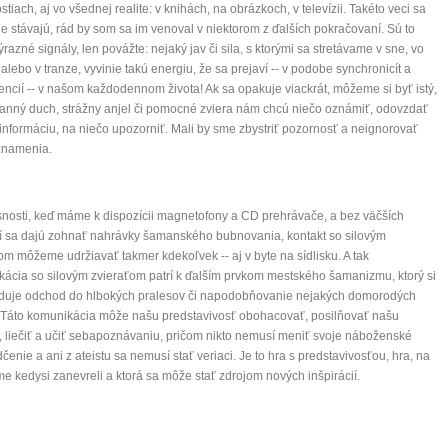
ostiach, aj vo všednej realite: v knihách, na obrázkoch, v televízii. Takéto veci sa
e stávajú, rád by som sa im venoval v niektorom z ďalších pokračovaní. Sú to
ýrazné signály, len povážte: nejaký jav či sila, s ktorými sa stretávame v sne, vo
i alebo v tranze, vyvinie takú energiu, že sa prejaví -- v podobe synchronicít a
encií -- v našom každodennom života! Ak sa opakuje viackrát, môžeme si byť istý,
anný duch, strážny anjel či pomocné zviera nám chcú niečo oznámiť, odovzdať
informáciu, na niečo upozorniť. Mali by sme zbystriť pozornosť a neignorovať
znamenia.
nosti, keď máme k dispozícii magnetofony a CD prehrávače, a bez väčších
í sa dajú zohnať nahrávky šamanského bubnovania, kontakt so silovým
om môžeme udržiavať takmer kdekoľvek -- aj v byte na sídlisku. A tak
ácia so silovým zvieraťom patrí k ďalším prvkom mestského šamanizmu, ktorý si
duje odchod do hlbokých pralesov či napodobňovanie nejakých domorodých
.. Táto komunikácia môže našu predstavivosť obohacovať, posilňovať našu
, liečiť a učiť sebapoznávaniu, pričom nikto nemusí meniť svoje náboženské
čenie a ani z ateistu sa nemusí stať veriaci. Je to hra s predstavivosťou, hra, na
me kedysi zanevreli a ktorá sa môže stať zdrojom nových inšpirácií.