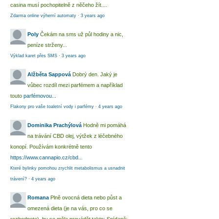
casina musí pochopitelně z něčeho žít....
Zdarma online výherní automaty
·
3 years ago
Poly
Čekám na sms už půl hodiny a nic,
peníze strženy...
Výklad karet přes SMS
·
3 years ago
Alžběta Sappová
Dobrý den. Jaký je
vůbec rozdíl mezi parfémem a například
touto
parfémovou...
Flakony pro vaše toaletní vody i parfémy
·
4 years ago
Dominika Prachýlová
Hodně mi pomáhá
na trávání CBD olej, výtžek z léčebného
konopí. Používám konkrétně tento
https://www.cannapio.cz/cbd...
Které bylinky pomohou zrychlit metabolismus a usnadnit
trávení?
·
4 years ago
Romana
Plně ovocná dieta nebo půst a
omezená dieta (je na vás, pro co se