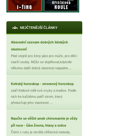
NEJČTENĚJŠÍ ČLÁNKY
Abecední seznam dobrých lidských
vlastností
Platí stejně pro ženy jako pro muže, pro děti i
starší osoby. Může se doplňovat,kdykoliv
někomu další dobrá vlastnost napadne....
Keltský horoskop - stromový horoskop
staří Keltové měli své zvyky a tradice. Podle
nich ke každému patří strom, který
předurčuje jeho vlastnosti ....
Naučte se věštit aneb chiromantie je vždy
při ruce - čára života, hlavy a srdce
Čtení z ruky je skvělá věštecká metoda,