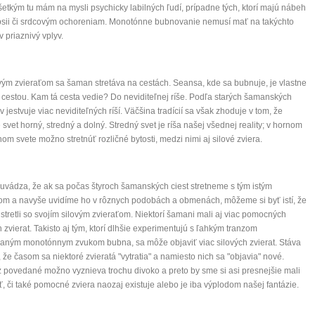
etkým tu mám na mysli psychicky labilných ľudí, prípadne tých, ktorí majú nábeh
psii či srdcovým ochoreniam. Monotónne bubnovanie nemusí mať na takýchto
v priaznivý vplyv.
vým zvieraťom sa šaman stretáva na cestách. Seansa, kde sa bubnuje, je vlastne
 cestou. Kam tá cesta vedie? Do neviditeľnej ríše. Podľa starých šamanských
v jestvuje viac neviditeľných ríší. Väčšina tradícií sa však zhoduje v tom, že
e svet horný, stredný a dolný. Stredný svet je ríša našej všednej reality; v hornom
nom svete možno stretnúť rozličné bytosti, medzi nimi aj silové zviera.
uvádza, že ak sa počas štyroch šamanských ciest stretneme s tým istým
om a navyše uvidíme ho v rôznych podobách a obmenách, môžeme si byť istí, že
stretli so svojím silovým zvieraťom. Niektorí šamani mali aj viac pomocných
h zvierat. Takisto aj tým, ktorí dlhšie experimentujú s ľahkým tranzom
aným monotónnym zvukom bubna, sa môže objaviť viac silových zvierat. Stáva
o, že časom sa niektoré zvieratá "vytratia" a namiesto nich sa "objavia" nové.
 povedané možno vyznieva trochu divoko a preto by sme si asi presnejšie mali
iť, či také pomocné zviera naozaj existuje alebo je iba výplodom našej fantázie.