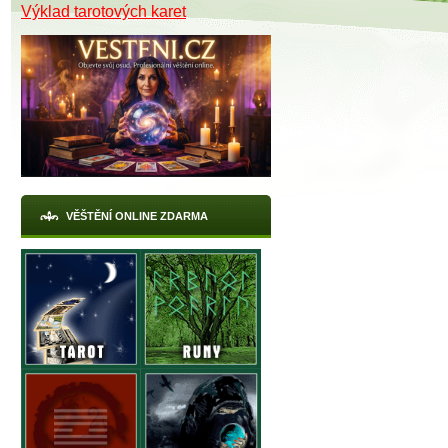
Výklad tarotových karet
VĚŠTĚNÍ ONLINE ZDARMA