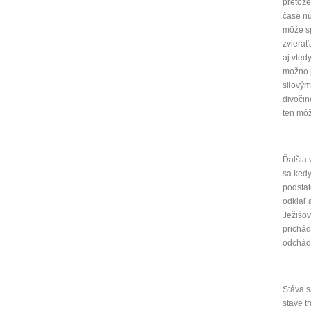
pretože
čase nú
môže sp
zvierať
aj vted
možno p
silovým
divoči
ten môž
Ďalšia 
sa kedy
podstat
odkiaľ 
Ježišov
prichád
odchádz
Stáva s
stave t