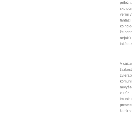
príležit
skutočn
veľmi v
fantázi
koincid
že ochr
nejakú 
takéto 
V súčas
ťažkost
zvierať
komunik
nevyža
kultúr.
imunitu
presved
ktorú s