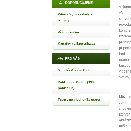
DOPORUČUJEME
V šaman
všednej
Zdravá Výživa - diety a
silovéh
recepty
povedal
komunik
Věštění online
ktorého
prebieh
Kartářky na Ezoterika.cz
prípade
Inak po
PRO VÁS
máme sp
každode
6 druhů Věštění Online
v pozna
svetov,
Pohlednice Online (333
pohlednic)
Môžeme
Tapety na plochu (91 tapet)
zviera 
silovým
ktorých
obrázko
našej r