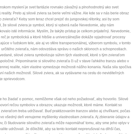
skom myslení je svet fantázie rovnako závažný a plnohodnotný ako svet
 reality. Preto aj silové zviera sa berie veľmi vážne. Ale kde sa v nás berie obraz
o zvieraťa? Keby som teraz chcel prejsť do jungovskej rétoriky, asi by som
, že silové zviera je symbol, ktorý si vyberá naše Nevedomie, aby nám
ovalo isté informácie. Myslím, že takýto prístup je celkom prijateľný. Nevedomie,
 reč je symbolická a ktoré hlbšie a univerzálnejšie dokáže vyjadrovať procesy
ajúce v ľudskom tele, ale aj vo sfére transpersonálnej, výberom symbolu, v tomto
 určitého zvieraťa, nám odovzdáva správu o našich sklonoch a schopnostiach.
vedané, silové zviera symbolizuje súhrn tých vlastností, ktoré s tým zvieraťom
oločné. Pripomínanie si silového zvieraťa či už v stave ľahkého tranzu alebo v
nnej realite, nám vlastne vymedzuje možnosti nášho konania. Naša sila spočíva
ní našich možností. Silové zviera, ak sa vydávame na cestu do neviditeľných
 je sprievodcom.
 ho žiadať o pomoc, nemôžeme však od neho požadovať, aby hovorilo. Silové
hovorí rečou symbolov a obrazov, ukazuje možnosti, ktoré máme. Kontakt so
 zvieraťom treba udržiavať. Buď praktizovaním tranzov alebo aj chvíľkami, počas
 vo všedný deň venujeme myšlienky vlastnostiam zvieraťa. Aj zbieranie údajov a
v, či študovanie silového zvieraťa môže napomáhať tomu, aby sme jeho vplyv v
ealite udržovali. Je dôležité, aby sa tento kontakt neprerušoval na dlhší čas,