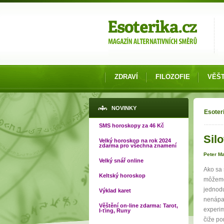
Možnosti výběru
ZDRAVÍ
FILOZOFIE
VĚŠT
Jste
NOVINKY
Esoter
SMS horoskopy za 46 Kč
Silo
Velký horoskop na rok 2024
zdarma pro všechna znamení
Peter M
Velký snář online
Ako sa 
Keltský horoskop
môžeme 
jednodu
Výklad karet
nenápad
Věštění on-line zdarma: Tarot,
experim
I-ťing, Runy
čiže po