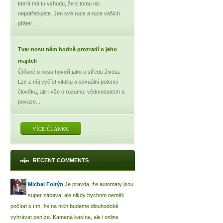
která má tu výhodu, že k tomu nic
nepotřebujete. Jen své ruce a ruce vašich
přátel....
Tvar nosu nám hodně prozradí o jeho
majiteli
Číňané o nosu hovoří jako o středu života.
Lze z něj vyčíst vitalitu a sexuální potenci
člověka, ale i vše o rozumu, vědomostech a
povaze...
VÍCE ČLÁNKU
RECENT COMMENTS
Michal Foltýn
Je pravda, že automaty jsou
super zábava, ale nikdy bychom neměli
počítat s tím, že na nich budeme dlouhodobě
vyhrávat peníze. Kamená kasína, ale i online