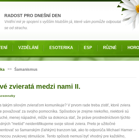
RADOST PRO DNEŠNÍ DEN
Vnitřní mír je spojení s vyšším hlubším já, které vám pomůže odpoutat
se od strachu.
ENÍ
VZDĚLÁNÍ
ESOTERIKA
ESP
RŮZNÉ
HOR
 zde
>>
ika
Šamanismus
vé zvieratá medzi nami II.
acsovszky
s takým silovým zvieraťom komunikuje? V prvom rade treba zistiť, ktoré zviera
považovať za svojho pomocníka. Spôsobov je zrejme niekoľko, niektoré sú
ché, menej nápadné, môže sa dokonca stať, že práve prostredníctvom týchto
ných "metód" neidentifikujeme svoje silové zviera. Preto je užitočné
entovať so šamanským (ľahkým) tranzom tak, ako to odporúča Michael Harner --
mocou zvukovej stimulácie. Tento spôsob nemusí byť vhodný pre každého,