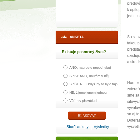
predovš
k epile
jedinco
So silo
ANKETA
takouto
predstá
Existuje posmrtný život?
existuj
a stred
ANO, naprosto nepochybuji
SPÍŠE ANO, doufám v něj
Harner 
SPÍŠE NE, i když by to bylo fajn
zvierať
NE, žijeme jenom jednou
sme sa 
Věřím v převtělení
silovýc
vyvoláv
sa aj t
Doteraz
vysvetl
Starší ankety
Výsledky