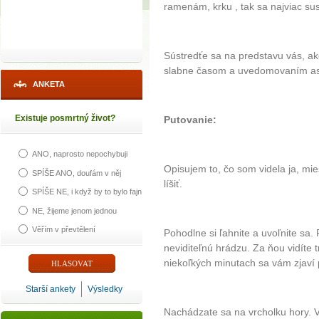
ramenám, krku , tak sa najviac sus
Sústredťe sa na predstavu vás, ako
slabne časom a uvedomovaním ast
ANKETA
Existuje posmrtný život?
Putovanie:
ANO, naprosto nepochybuji
Opisujem to, čo som videla ja, mi
SPÍŠE ANO, doufám v něj
líšiť.
SPÍŠE NE, i když by to bylo fajn
NE, žijeme jenom jednou
Věřím v převtělení
Pohodlne si ľahnite a uvoľnite sa.
neviditeľnú hrádzu. Za ňou vidíte
niekoľkých minutach sa vám zjaví 
Starší ankety
Výsledky
Nachádzate sa na vrcholku hory. V