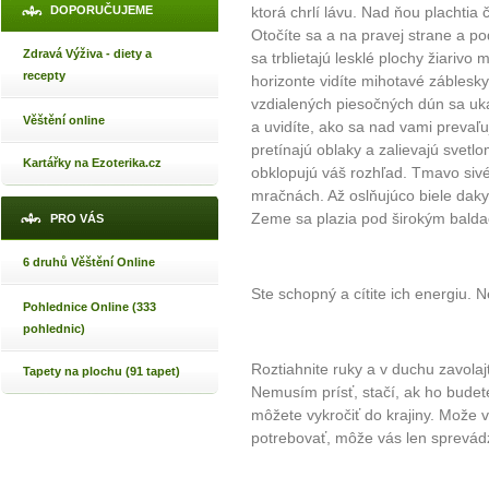
DOPORUČUJEME
ktorá chrlí lávu. Nad ňou plachtia 
Otočíte sa a na pravej strane a po
Zdravá Výživa - diety a
sa trblietajú lesklé plochy žiarivo 
recepty
horizonte vidíte mihotavé záblesk
vzdialených piesočných dún sa uka
Věštění online
a uvidíte, ako sa nad vami prevaľu
pretínajú oblaky a zalievajú svetlo
Kartářky na Ezoterika.cz
obklopujú váš rozhľad. Tmavo siv
mračnách. Až oslňujúco biele daky 
Zeme sa plazia pod širokým bald
PRO VÁS
6 druhů Věštění Online
Ste schopný a cítite ich energiu. N
Pohlednice Online (333
pohlednic)
Roztiahnite ruky a v duchu zavolajt
Tapety na plochu (91 tapet)
Nemusím prísť, stačí, ak ho budete 
môžete vykročiť do krajiny. Može 
potrebovať, môže vás len sprevád