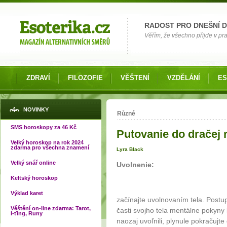
Možnosti výběru
RADOST PRO DNEŠNÍ 
Věřím, že všechno přijde v pra
ZDRAVÍ
FILOZOFIE
VĚŠTENÍ
VZDĚLÁNÍ
ES
Jste zde
NOVINKY
Různé
SMS horoskopy za 46 Kč
Putovanie do dračej 
Velký horoskop na rok 2024
zdarma pro všechna znamení
Lyra Black
Velký snář online
Uvolnenie:
Keltský horoskop
Výklad karet
začínajte uvolnovaním tela. Postup
Věštění on-line zdarma: Tarot,
časti svojho tela mentálne pokyny 
I-ťing, Runy
naozaj uvoľnili, plynule pokračujte