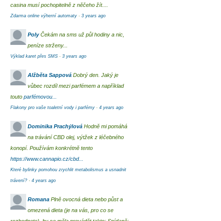
casina musí pochopitelně z něčeho žít....
Zdarma online výherní automaty
·
3 years ago
Poly
Čekám na sms už půl hodiny a nic,
peníze strženy...
Výklad karet přes SMS
·
3 years ago
Alžběta Sappová
Dobrý den. Jaký je
vůbec rozdíl mezi parfémem a například
touto
parfémovou...
Flakony pro vaše toaletní vody i parfémy
·
4 years ago
Dominika Prachýlová
Hodně mi pomáhá
na trávání CBD olej, výtžek z léčebného
konopí. Používám konkrétně tento
https://www.cannapio.cz/cbd...
Které bylinky pomohou zrychlit metabolismus a usnadnit
trávení?
·
4 years ago
Romana
Plně ovocná dieta nebo půst a
omezená dieta (je na vás, pro co se