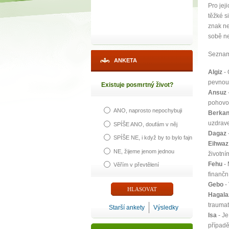
Pro jej
těžké s
znak ne
sobě ne
Seznam 
ANKETA
Algiz
- 
pevnou 
Existuje posmrtný život?
Ansuz
pohovo
ANO, naprosto nepochybuji
Berka
uzdrave
SPÍŠE ANO, doufám v něj
Dagaz
SPÍŠE NE, i když by to bylo fajn
Eihwaz
NE, žijeme jenom jednou
životní
Fehu
- 
Věřím v převtělení
finančn
Gebo
- 
Hagala
traumat
Starší ankety
Výsledky
Isa
- Je
případě