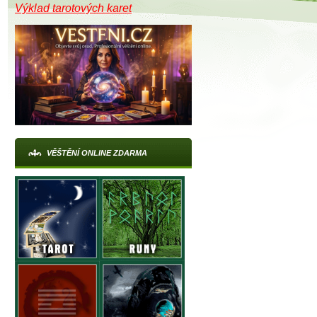
Výklad tarotových karet
VĚŠTĚNÍ ONLINE ZDARMA