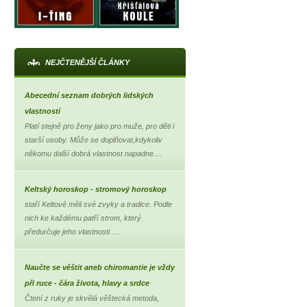
NEJČTENĚJŠÍ ČLÁNKY
Abecední seznam dobrých lidských
vlastností
Platí stejně pro ženy jako pro muže, pro děti i
starší osoby. Může se doplňovat,kdykoliv
někomu další dobrá vlastnost napadne....
Keltský horoskop - stromový horoskop
staří Keltové měli své zvyky a tradice. Podle
nich ke každému patří strom, který
předurčuje jeho vlastnosti ....
Naučte se věštit aneb chiromantie je vždy
při ruce - čára života, hlavy a srdce
Čtení z ruky je skvělá věštecká metoda,