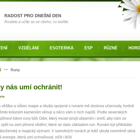
RADOST PRO DNEŠNÍ DEN
Rostete a učíte se ze všeho, co tvoříte.
ENÍ
VZDĚLÁNÍ
ESOTERIKA
ESP
RŮZNÉ
HOR
 zde
>>
í
Runy
y nás umí ochránit!
vis
věštba a vůbec magie a rituály spojené s runami mě doslova učarovaly, hodně
těmto krásným kamenům věnuji a něco vám o nich napíši. Podle severských
 přinesl lidem runy bůh Odin, který musel projít utrpením i smrtí, aby nám ze
 zpět na zem přinesl vědění, které se stalo základem run. Runám byl přikládán
áboženský a magický význam. V samotných runách je totiž ukryta nesmírně silná
 energie, která umí ochraňovat, ničit i léčit.