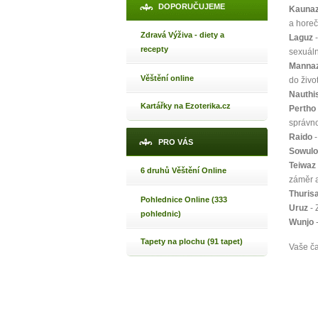
DOPORUČUJEME
Kauna
a horeč
Zdravá Výživa - diety a
Laguz
-
recepty
sexuáln
Manna
Věštění online
do život
Nauthi
Kartářky na Ezoterika.cz
Pertho
správno
Raido
-
PRO VÁS
Sowulo
Teiwaz
6 druhů Věštění Online
záměr a
Thuris
Pohlednice Online (333
Uruz
- 
pohlednic)
Wunjo
-
Tapety na plochu (91 tapet)
Vaše č