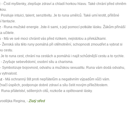
z
- Čistí myšlenky, zlepšuje zdraví a chladí horkou hlavu. Také chrání před ohněm
kou.
 Posiluje intuici, talent, senzitivitu. Je to runa umělců. Také umí krotit, přílišné
í fantazie.
z
- Runa mužské energie. Jste-li sami, s její pomocí potkáte lásku. Žákům přináší
a učitele.
s
- Má ve své moci chránit vás před rizikem, nejistotou a překážkami.
- Ženská síla této runy pomáhá při otěhotnění, schopnosti zmoudřet a vybrat si
u cestu.
 Je to runa cest, chrání na cestách a pomáhá i najít schůdnější cestu a to rychle.
- Zvyšuje sebevědomí, osobní sílu a charisma.
- Symbolizuje bojovnost, odvahu a mužskou sexualitu. Runa vám dodá odvahu,
 vytrvalost.
az
- Má ochranný štít proti nepřátelům a negativním výpadům vůči vám.
Značí úspěch, podporuje dobré zdraví a sílu čelit novým příležitostem.
 Runa přátelství, sdílených citů, rozkoše a opětované lásky.
arodějka Regina
, -
Zlatý střed