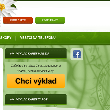
PŘIHLÁŠENÍ
REGISTRACE
OSKOPY
VĚŠTCI NA TELEFONU
VÝKLAD KARET MAILEM
Zajímáte-li se minulé životy, budoucnost a
věštění, nechte si vyložit karty.
VÝKLAD KARET TAROT