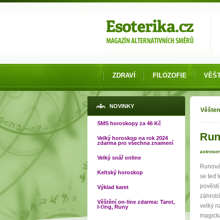
Možnosti výběru
ZDRAVÍ
FILOZOFIE
VĚŠT
Jste
NOVINKY
Věšten
SMS horoskopy za 46 Kč
Run
Velký horoskop na rok 2024
zdarma pro všechna znamení
astroser
Velký snář online
Runová 
Keltský horoskop
se teď 
pověstí
Výklad karet
záhrobí
Věštění on-line zdarma: Tarot,
velký n
I-ťing, Runy
magická