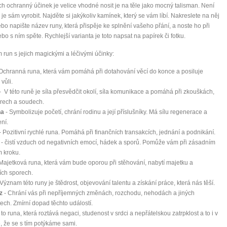
ich ochranný účinek je velice vhodné nosit je na těle jako mocný talisman. Není
i je sám vyrobit. Najděte si jakýkoliv kamínek, který se vám líbí. Nakreslete na něj
bo napište název runy, která přispěje ke splnění vašeho přání, a noste ho při
bo s ním spěte. Rychlejší varianta je toto napsat na papírek či fotku.
run s jejich magickými a léčivými účinky:
Ochranná runa, která vám pomáhá při dotahování věcí do konce a posiluje
vůli.
- V této runě je síla přesvědčit okolí, síla komunikace a pomáhá při zkouškách,
rech a soudech.
na
- Symbolizuje početí, chrání rodinu a její příslušníky. Má sílu regenerace a
ní.
- Pozitivní rychlé runa. Pomáhá při finančních transakcích, jednání a podnikání.
- čistí vzduch od negativních emocí, hádek a sporů. Pomůže vám při zásadním
m kroku.
Majetková runa, která vám bude oporou při stěhování, nabytí majetku a
ích sporech.
Význam této runy je štědrost, objevování talentu a získání práce, která nás těší.
z
- Chrání vás při nepříjemných změnách, rozchodu, nehodách a jiných
ech. Zmírní dopad těchto událostí.
 to runa, která roztává negaci, studenost v srdci a nepřátelskou zatrpklost a to i v
, že se s tím potýkáme sami.