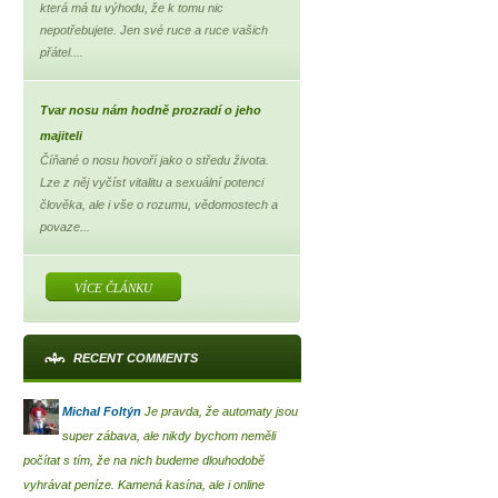
která má tu výhodu, že k tomu nic
nepotřebujete. Jen své ruce a ruce vašich
přátel....
Tvar nosu nám hodně prozradí o jeho
majiteli
Číňané o nosu hovoří jako o středu života.
Lze z něj vyčíst vitalitu a sexuální potenci
člověka, ale i vše o rozumu, vědomostech a
povaze...
VÍCE ČLÁNKU
RECENT COMMENTS
Michal Foltýn
Je pravda, že automaty jsou
super zábava, ale nikdy bychom neměli
počítat s tím, že na nich budeme dlouhodobě
vyhrávat peníze. Kamená kasína, ale i online