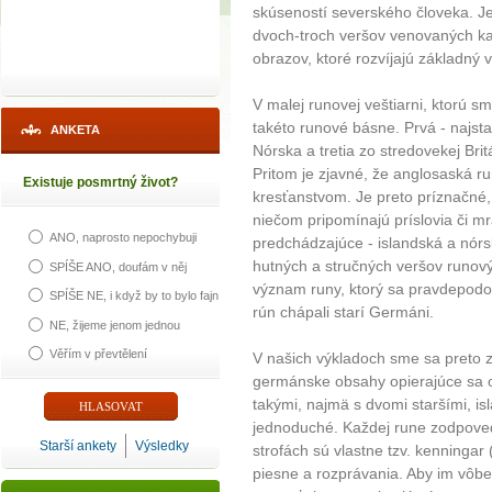
skúseností severského človeka. Je
dvoch-troch veršov venovaných ka
obrazov, ktoré rozvíjajú základný
V malej runovej veštiarni, ktorú sm
takéto runové básne. Prvá - najsta
ANKETA
Nórska a tretia zo stredovekej Bri
Pritom je zjavné, že anglosaská r
Existuje posmrtný život?
kresťanstvom. Je preto príznačné,
niečom pripomínajú príslovia či 
ANO, naprosto nepochybuji
predchádzajúce - islandská a nórs
hutných a stručných veršov runový
SPÍŠE ANO, doufám v něj
význam runy, ktorý sa pravdepod
SPÍŠE NE, i když by to bylo fajn
rún chápali starí Germáni.
NE, žijeme jenom jednou
Věřím v převtělení
V našich výkladoch sme sa preto z
germánske obsahy opierajúce sa 
takými, najmä s dvomi staršími, is
jednoduché. Každej rune zodpovedá
Starší ankety
Výsledky
strofách sú vlastne tzv. kenningar
piesne a rozprávania. Aby im vôb