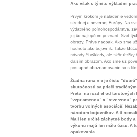
Ako však s týmito výkladmi pr
Prvým krokom je naladenie vedom
strednej a severnej Európy. Na sv
výdatného poľnohospodárstva, závis
jej čo najlepšom poznaní. Svet tý
obrazy. Práve naopak. Ako sme už 
hodnotu ako bojovník. Takže kľúč
návody či výklady, ale skôr útržky 
ďalším obrazom. Ako sme už pove
postupné oboznamovanie sa s lit
Žiadna runa nie je čisto "dobrá"
skutočnosti sa prieči tradičný
Preto, na rozdiel od tarotových 
"vzpriamenou" a "reverznou" p
tvorbu voľných asociácií. Neza
národom bojovníkov. A tí nema
Mali len určité záchytné body a
výkonu majú len málo času. A t
opakovania.