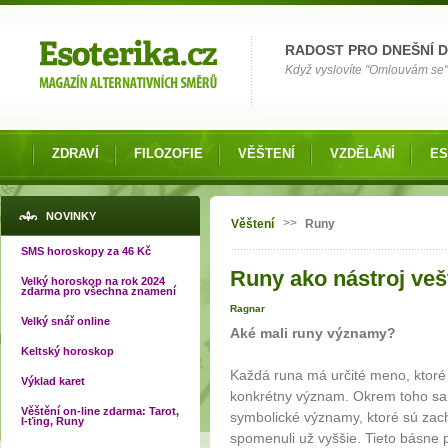
Možnosti výběru
RADOST PRO DNEŠNÍ 
Když vyslovíte "Omlouvám se" 
ZDRAVÍ
FILOZOFIE
VĚŠTENÍ
VZDĚLÁNÍ
ES
Jste zde
NOVINKY
>>
Věštení
Runy
SMS horoskopy za 46 Kč
Runy ako nástroj vešt
Velký horoskop na rok 2024
zdarma pro všechna znamení
Ragnar
Velký snář online
Aké mali runy významy?
Keltský horoskop
Každá runa má určité meno, ktoré
Výklad karet
konkrétny význam. Okrem toho sa v
Věštění on-line zdarma: Tarot,
symbolické významy, ktoré sú zac
I-ťing, Runy
spomenuli už vyššie. Tieto básne 