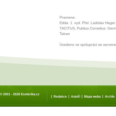
Pramene:
Edda. 1. vyd. Přel. Ladislav Hege
TACITUS, Publius Cornelius: Germán
Tatran
Uvedeno ve spolupráci se server
© 2001 - 2026
Esoterika.cz
|
|
|
|
Redakce
Autoři
Mapa webu
Archív