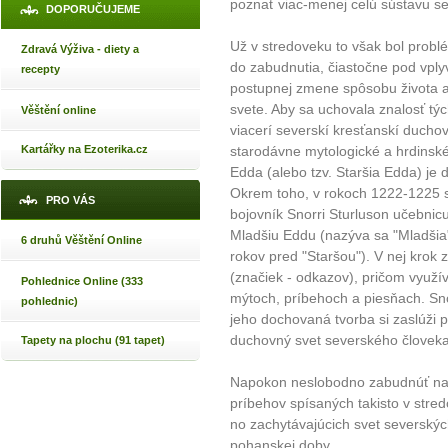
poznať viac-menej celú sústavu sev
DOPORUČUJEME
Už v stredoveku to však bol prob
Zdravá Výživa - diety a
do zabudnutia, čiastočne pod vply
recepty
postupnej zmene spôsobu života 
svete. Aby sa uchovala znalosť tých
Věštění online
viacerí severskí kresťanskí duchov
Kartářky na Ezoterika.cz
starodávne mytologické a hrdinsk
Edda (alebo tzv. Staršia Edda) je
Okrem toho, v rokoch 1222-1225 s
PRO VÁS
bojovník Snorri Sturluson učebnic
Mladšiu Eddu (nazýva sa "Mladšia",
6 druhů Věštění Online
rokov pred "Staršou"). V nej krok
(značiek - odkazov), pričom využív
Pohlednice Online (333
mýtoch, príbehoch a piesňach. Sno
pohlednic)
jeho dochovaná tvorba si zaslúži 
duchovný svet severského človeka
Tapety na plochu (91 tapet)
Napokon neslobodno zabudnúť na r
príbehov spísaných takisto v str
no zachytávajúcich svet severských
pohanskej doby.