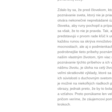
Zdalo by sa, že pred človekom, kto
poznávanie sveta, ktorý nie je pr
otvára nekonečné neprebádané úze
človeka, aby runy pochopil a príp
sa však, že to nie je pravda. Tak,
predstavujú v prvom rade kľúč k u
každou runou sa skrýva množstvo 
mocnostiach, ale aj o podmienka
podrobnejšie tieto príbehy poznám
naším vlastným životom, tým viac
poznávanie týchto príbehov a ich v
nášmu životu, je úloha na celý ži
veľmi skratkovité výklady, ktoré s
ich súvislosti s duchovným svetom
je možné na niekoľkých riadkoch pos
obrazy, jednak preto, že by to bo
a vzťahov. Preto ponúkame len veľ
pričom veríme, že záujemcovi pom
krokoch.