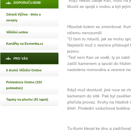
"Když někdo zabije Kan, musí na j
DOPORUČUJEME
Musíš se spojit s vodou a být její
Zdravá Výživa - diety a
recepty
Hlouček kolem se zmenšoval. Kumi 
Věštění online
ničemu nerozuměl:
"O čem to mluvíš, jak se mohu spo
Kartářky na Ezoterika.cz
Nejstarší muž z vesnice přistoupil 
jezeru:
"Teď není Kan ve vodě, ty jsi zabil K
PRO VÁS
zatíží kamenem a spustí do hlubin
nastolena rovnováha a vesnice ne
6 druhů Věštění Online
Pohlednice Online (333
pohlednic)
Když muž domluvil, jiné ruce se ch
kamenem do sítě. Pak byl zavěšen 
Tapety na plochu (91 tapet)
přeřízla provaz. Kruhy na hladině 
břeh. Poslední vzduchová bublina 
Tu-Kumi klesal ke dnu a zadržoval