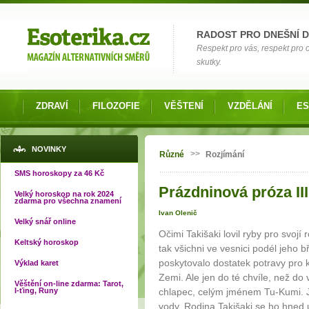
Možnosti výběru
RADOST PRO DNEŠNÍ 
Respekt pro vás, respekt pro
skutky.
ZDRAVÍ
FILOZOFIE
VĚŠTENÍ
VZDĚLÁNÍ
ES
Jste zde
NOVINKY
>>
Různé
Rozjímání
SMS horoskopy za 46 Kč
Prázdninová próza III
Velký horoskop na rok 2024
zdarma pro všechna znamení
Ivan Olenič
Velký snář online
Očimi Takišaki lovil ryby pro svojí 
Keltský horoskop
tak všichni ve vesnici podél jeho b
poskytovalo dostatek potravy pro 
Výklad karet
Zemi. Ale jen do té chvíle, než do 
Věštění on-line zdarma: Tarot,
I-ťing, Runy
chlapec, celým jménem Tu-Kumi. J
vody. Rodina Takišaki se ho hned uj