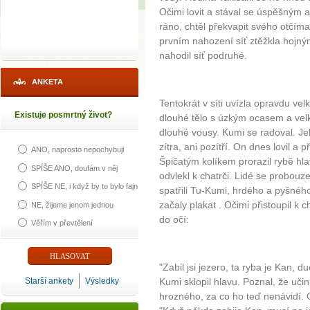
Očimi lovit a stával se úspěšným
ráno, chtěl překvapit svého otčíma
prvním nahození síť ztěžkla hojný
nahodil síť podruhé.
ANKETA
Tentokrát v síti uvízla opravdu ve
Existuje posmrtný život?
dlouhé tělo s úzkým ocasem a velk
dlouhé vousy. Kumi se radoval. Je
zítra, ani pozítří. On dnes lovil a p
ANO, naprosto nepochybuji
Špičatým kolíkem prorazil rybě hlavu
SPÍŠE ANO, doufám v něj
odvlekl k chatrči. Lidé se probouze
SPÍŠE NE, i když by to bylo fajn
spatřili Tu-Kumi, hrdého a pyšného
začaly plakat . Očimi přistoupil k 
NE, žijeme jenom jednou
do očí:
Věřím v převtělení
"Zabil jsi jezero, ta ryba je Kan, d
Starší ankety
Výsledky
Kumi sklopil hlavu. Poznal, že uč
hrozného, za co ho teď nenávidí. 