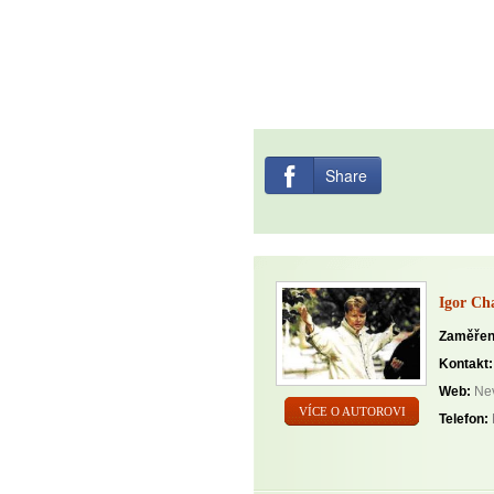
Share
Igor Ch
Zaměřen
Kontakt:
Web:
Nev
VÍCE O AUTOROVI
Telefon: