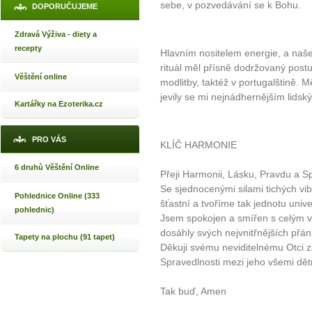
sebe, v pozvedávání se k Bohu.
DOPORUČUJEME
Zdravá Výživa - diety a
recepty
Hlavním nositelem energie, a naše
rituál měl přísně dodržovaný pos
Věštění online
modlitby, taktéž v portugalštině. M
jevily se mi nejnádhernějším lids
Kartářky na Ezoterika.cz
PRO VÁS
KLÍČ HARMONIE
6 druhů Věštění Online
Přeji Harmonii, Lásku, Pravdu a S
Se sjednocenými silami tichých vibr
Pohlednice Online (333
šťastní a tvoříme tak jednotu unive
pohlednic)
Jsem spokojen a smířen s celým ve
dosáhly svých nejvnitřnějších přán
Tapety na plochu (91 tapet)
Děkuji svému neviditelnému Otci 
Spravedlnosti mezi jeho všemi dět
Tak buď, Amen