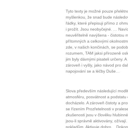
Tyto texty je možné pouze přelétn
myšlenkou, že snad bude následova
řádky, které přepisuji přímo z ohm
i prožít. Jsou neobyčejné. … Navíc 
neuvěřitelně navýšena - čistotou 
přítomných a celkovými okolnostmi
zde, v našich končinách, se pod
rozumem, TAM jaksi přirozeně oslo
jim byly dávnými pisateli určeny. A
zároveň i vyšly, jako návod pro dal
napojování se a léčby Duše…
Slova především následující modli
atmosféru, posvátnost a podstatu 
docházelo. A zároveň čistoty a pro
se řízením Prozřetelnosti v prale
zkušenosti jsou v člověku hlubinn
jsou-li správně aktivovány, ožívají.
pokladům. Aktivuje dobro… Dokonce