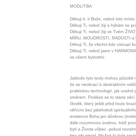
MODLITBA
Jak mít více energie každ
Děkuji ti, ó Bože, neboť toto místo
Jak vnést do života rovno
Děkuji Ti, neboť žiji a hýbám se pr
Jak být šťastnější
Děkuji Ti, neboť žiji ve Tvém Ž
MÍRU, MOUDROSTI, RADOSTI a 
Děkuji Ti, že všichni kdo vstoupí 
Děkuji Ti, neboť jsem v HARMO
se všemi bytostmi.
Jakkoliv tyto texty mohou působit 
že se neobrací k abstraktním veli
praktickou technologií, jak uvolnit
směrem. Posléze se to stane věcí 
člověk, který ještě před touto braz
věřícím bez jakéhokoli spirituální
existence Boha jen důvěrou (insti
dále rozumovou úvahou, totiž poz
bytí a Života vůbec -pokud nezah
bez něj smysl. Možná to byla spr