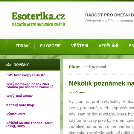
Možnosti výběru
RADOST PRO DNEŠNÍ 
Děkování a vděčnost vesmíru o
ZDRAVÍ
FILOZOFIE
VĚŠTENÍ
VZDĚLÁNÍ
ES
Jste zde
NOVINKY
>>
Různé
Rozjímání
SMS horoskopy za 46 Kč
Několik poznámek na
Velký horoskop na rok 2024
zdarma pro všechna znamení
Igor Chaun
Velký snář online
Byl jsem na prahu čtyřicítky. V ok
Keltský horoskop
jsem, pracovně, v téhle společnos
kdy jsem budoval vztahy, které byl
Výklad karet
kdy téma lásky jako by v mém živ
Věštění on-line zdarma: Tarot,
I-ťing, Runy
zdánlivě náhodou a mimochodem, 
skupinkou spřátelených lidí odjel