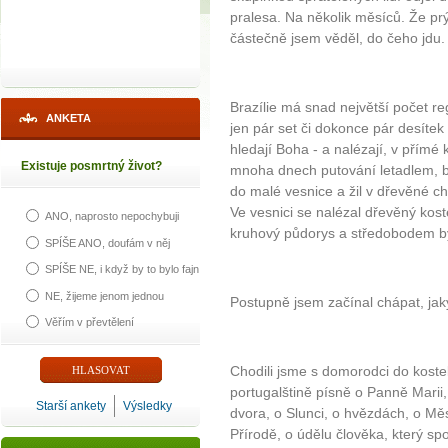
pralesa. Na několik měsíců. Že pr
částečně jsem věděl, do čeho jdu.
Brazílie má snad největší počet re
ANKETA
jen pár set či dokonce pár desítek
hledají Boha - a nalézají, v přímé
Existuje posmrtný život?
mnoha dnech putování letadlem, b
do malé vesnice a žil v dřevěné ch
Ve vesnici se nalézal dřevěný koste
ANO, naprosto nepochybuji
kruhový půdorys a středobodem byl 
SPÍŠE ANO, doufám v něj
SPÍŠE NE, i když by to bylo fajn
NE, žijeme jenom jednou
Postupně jsem začínal chápat, jaký
Věřím v převtělení
Chodili jsme s domorodci do kostela
portugalštině písně o Panně Marii
Starší ankety
Výsledky
dvora, o Slunci, o hvězdách, o Měs
Přírodě, o údělu člověka, který sp