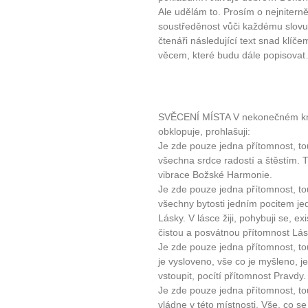
Ale udělám to. Prosím o nejniterně
soustředěnost vůči každému slovu
čtenáři následující text snad klíč
věcem, které budu dále popisova
SVĚCENÍ MÍSTA V nekonečném kru
obklopuje, prohlašuji:
Je zde pouze jedna přítomnost, t
všechna srdce radostí a štěstím. T
vibrace Božské Harmonie.
Je zde pouze jedna přítomnost, to
všechny bytosti jedním pocitem je
Lásky. V lásce žiji, pohybuji se, ex
čistou a posvátnou přítomnost Lás
Je zde pouze jedna přítomnost, to
je vysloveno, vše co je myšleno, j
vstoupit, pocítí přítomnost Pravdy.
Je zde pouze jedna přítomnost, 
vládne v této místnosti. Vše, co s