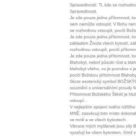
Spravedlností. Ti, kdo se rozhodno
Spravedlnosti.
Je zde pouze jedna přítomnost, t
sem nemůže vstoupit. V Bohu není 
se rozhodnou vstoupit, pocítí Bož
Je zde pouze jedna přítomnost, to
základem Života všech bytostí, zák
rozhodnou vstoupit, pocítí přítomn
Je zde pouze jedna přítomnost, t
Blahobyt, neboť působí růst a bla
blahobyt všeho, co je poznáno v j
pocítí Božskou přítomnost Blahoby
Skrze esoterický symbol BOŽSKÝ
souznění s universálními proud
Přítomnost Božského Štěstí je hl
vstoupí…
V nejlepším spojení svého nižšího
MNĚ, zasvěcuji toto místo dokonal
ve mně a ve všech bytostech.
Vibrace mých myšlenek jsou síly B
vyzařují ke všem bytostem, čímž vy