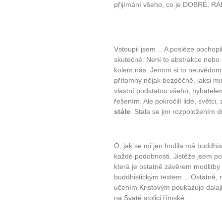
přijímání všeho, co je DOBRÉ, 
Vstoupil jsem… A posléze pochopil,
skutečné. Není to abstrakce nebo s
kolem nás. Jenom si to neuvědomu
přítomny nějak bezděčně, jaksi 
vlastní podstatou všeho, hybatelem
řešením. Ale pokročilí lidé, světci
stále
. Stala se jim rozpoložením 
10 tipů p
Ó, jak se mi jen hodila má buddhis
plnohodn
každé podobnosti. Jistěže jsem po
která je ostatně závěrem modlitb
buddhistickým textem… Ostatně,
... všechny
učením Kristovým poukazuje dalajl
na Svaté stolici římské…
Máte pocit, že jste unaveni hn
Ne