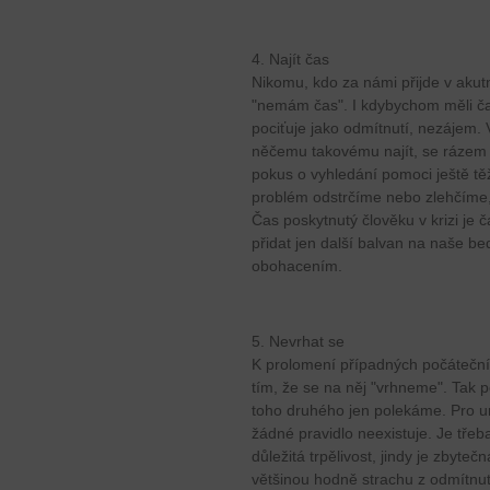
4. Najít čas
Nikomu, kdo za námi přijde v akut
"nemám čas". I kdybychom měli ča
pociťuje jako odmítnutí, nezájem.
něčemu takovému najít, se rázem p
pokus o vyhledání pomoci ještě tě
problém odstrčíme nebo zlehčíme
Čas poskytnutý člověku v krizi je
přidat jen další balvan na naše be
obohacením.
5. Nevrhat se
K prolomení případných počáteč
tím, že se na něj "vrhneme". Tak
toho druhého jen polekáme. Pro ur
žádné pravidlo neexistuje. Je třeba
důležitá trpělivost, jindy je zbyte
většinou hodně strachu z odmítnut