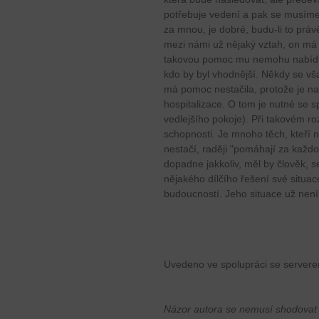
potřebuje vedení a pak se musíme
za mnou, je dobré, budu-li to právě
mezi námi už nějaký vztah, on má
takovou pomoc mu nemohu nabídnou
kdo by byl vhodnější. Někdy se v
má pomoc nestačila, protože je na
hospitalizace. O tom je nutné se 
vedlejšího pokoje). Při takovém 
schopnosti. Je mnoho těch, kteří ne
nestačí, raději "pomáhají za každo
dopadne jakkoliv, měl by člověk, s
nějakého dílčího řešení své situa
budoucností. Jeho situace už nen
Uvedeno ve spolupráci se server
Názor autora se nemusí shodovat