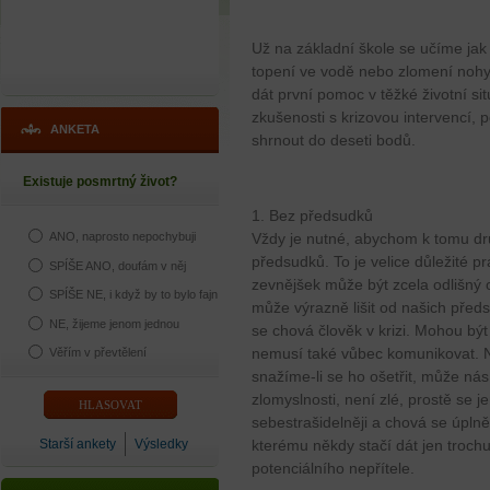
Už na základní škole se učíme jak 
topení ve vodě nebo zlomení nohy. 
dát první pomoc v těžké životní sit
zkušenosti s krizovou intervencí, 
ANKETA
shrnout do deseti bodů.
Existuje posmrtný život?
1. Bez předsudků
Vždy je nutné, abychom k tomu dr
ANO, naprosto nepochybuji
předsudků. To je velice důležité pr
SPÍŠE ANO, doufám v něj
zevnějšek může být zcela odlišný 
SPÍŠE NE, i když by to bylo fajn
může výrazně lišit od našich předs
NE, žijeme jenom jednou
se chová člověk v krizi. Mohou být
nemusí také vůbec komunikovat. N
Věřím v převtělení
snažíme-li se ho ošetřit, může ná
zlomyslnosti, není zlé, prostě se j
sebestrašidelněji a chová se úplně
Starší ankety
Výsledky
kterému někdy stačí dát jen trochu 
potenciálního nepřítele.