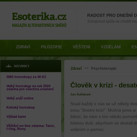
Možnosti výběru
RADOST PRO DNEŠNÍ 
Schopnost spíše se chválit než
ZDRAVÍ
FILOZOFIE
VĚŠTENÍ
VZDĚLÁNÍ
ES
Jste zde
NOVINKY
>>
Zdraví
Psychoterapie
SMS horoskopy za 46 Kč
Člověk v krizi - desa
Velký horoskop na rok 2024
zdarma pro všechna znamení
Jan Kulhánek
Velký snář online
Snad každý z nás se už někdy dost
Keltský horoskop
svou "životní krizí". Možná jsme s
štěstí, že nám s tím někdo pomoh
Výklad karet
lidskou duši, abychom se dostali d
Věštění on-line zdarma: Tarot,
I-ťing, Runy
voláním o pomoc.