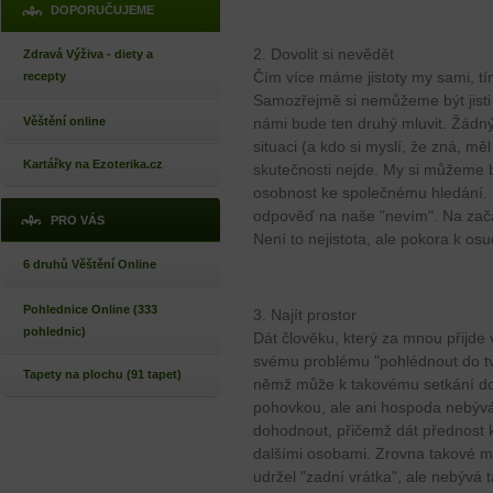
DOPORUČUJEME
2. Dovolit si nevědět
Zdravá Výživa - diety a
Čím více máme jistoty my sami, tí
recepty
Samozřejmě si nemůžeme být jisti 
Věštění online
námi bude ten druhý mluvit. Žádn
situaci (a kdo si myslí, že zná, mě
Kartářky na Ezoterika.cz
skutečnosti nejde. My si můžeme b
osobnost ke společnému hledání. K
odpověď na naše "nevím". Na zač
PRO VÁS
Není to nejistota, ale pokora k o
6 druhů Věštění Online
Pohlednice Online (333
3. Najít prostor
pohlednic)
Dát člověku, který za mnou přijde 
svému problému "pohlédnout do tv
Tapety na plochu (91 tapet)
němž může k takovému setkání doj
pohovkou, ale ani hospoda nebývá
dohodnout, přičemž dát přednost 
dalšími osobami. Zrovna takové m
udržel "zadní vrátka", ale nebývá 