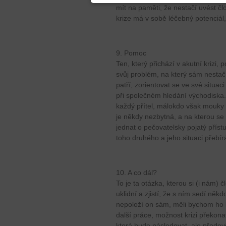
mít na paměti, že nestačí uvést čl
krize má v sobě léčebný potenciál, 
9. Pomoc
Ten, který přichází v akutní krizi,
svůj problém, na který sám nestačí
patří, zorientovat se ve své situac
při společném hledání východiska. 
každý přítel, málokdo však mouky p
je někdy nezbytná, a na kterou se
jednat o pečovatelsky pojatý příst
toho druhého a jeho situaci přebí
10. A co dál?
To je ta otázka, kterou si (i nám)
uklidní a zjistí, že s ním sedí někd
nepoloží on sám, měli bychom ho 
další práce, možnost krizi překonat
která bude následovat, ale přede