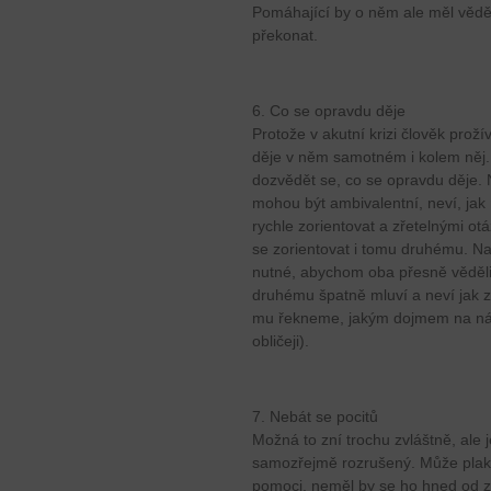
Pomáhající by o něm ale měl vědě
překonat.
6. Co se opravdu děje
Protože v akutní krizi člověk pro
děje v něm samotném i kolem něj.
dozvědět se, co se opravdu děje. 
mohou být ambivalentní, neví, jak 
rychle zorientovat a zřetelnými o
se zorientovat i tomu druhému. Na 
nutné, abychom oba přesně věděli,
druhému špatně mluví a neví jak 
mu řekneme, jakým dojmem na nás 
obličeji).
7. Nebát se pocitů
Možná to zní trochu zvláštně, ale je
samozřejmě rozrušený. Může plaka
pomoci, neměl by se ho hned od z