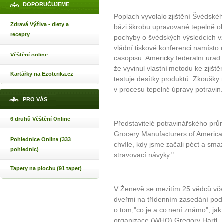
DOPORUČUJEME
Poplach vyvolalo zjištění Švédské
Zdravá Výživa - diety a
bázi škrobu upravované tepelně ob
recepty
pochyby o švédských výsledcích v
vládní tiskové konferenci namíst
Věštění online
časopisu. Americký federální úřad 
že vyvinul vlastní metodu ke zjiš
Kartářky na Ezoterika.cz
testuje desítky produktů. Zkoušky m
v procesu tepelné úpravy potravin
PRO VÁS
6 druhů Věštění Online
Představitelé potravinářského prům
Grocery Manufacturers of America 
Pohlednice Online (333
chvíle, kdy jsme začali péct a sma
pohlednic)
stravovací návyky."
Tapety na plochu (91 tapet)
V Ženevě se mezitím 25 vědců vč
dveřmi na třídenním zasedání pod
o tom,"co je a co není známo", jak
organizace (WHO) Gregory Hartl.