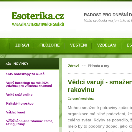
Možnosti výběru
RADOST PRO DNEŠNÍ 
Vaše svoboda má jen takové hr
ZDRAVÍ
FILOZOFIE
VĚŠTENÍ
VZDĚLÁNÍ
ES
Jste zde
NOVINKY
>>
Zdraví
Příroda a my
SMS horoskopy za 46 Kč
Vědci varují - smaže
Velký horoskop na rok 2024
zdarma pro všechna znamení
rakovinu
Velký snář online
Celostní medicína
Keltský horoskop
Mohou smažené potraviny způsobo
Výklad karet
organizace má silné podezření, že
celého světa. Kdyby se potvrdilo,
Věštění on-line zdarma: Tarot,
I-ťing, Runy
mělo by to podobný dopad, jako kd