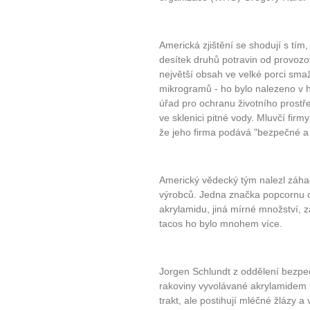
Americká zjištění se shodují s tím, c
desítek druhů potravin od provozov
největší obsah ve velké porci sma
mikrogramů - ho bylo nalezeno v 
úřad pro ochranu životního prostře
ve sklenici pitné vody. Mluvčí fir
že jeho firma podává "bezpečné a 
Americký vědecký tým nalezl záhad
výrobců. Jedna značka popcornu 
akrylamidu, jiná mírné množství,
tacos ho bylo mnohem více.
Jorgen Schlundt z oddělení bezpeč
rakoviny vyvolávané akrylamidem 
trakt, ale postihují mléčné žlázy a 