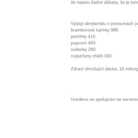
že nejsou žádné důkazy, že je tomu 
Výskyt akrylamidu v potravinách (
bramborové lupínky 980
pomfrity 410
popcorn 400
sušenky 280
rozpečený chléb 160
Zdraví ohrožující dávka: 16 mikro
Uvedeno ve spolupráci se server