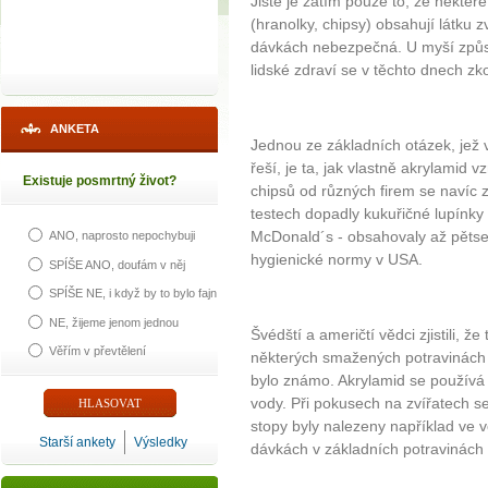
Jisté je zatím pouze to, že někte
(hranolky, chipsy) obsahují látku 
dávkách nebezpečná. U myší způsob
lidské zdraví se v těchto dnech z
ANKETA
Jednou ze základních otázek, jež 
řeší, je ta, jak vlastně akrylamid 
Existuje posmrtný život?
chipsů od různých firem se navíc z
testech dopadly kukuřičné lupínky 
McDonald´s - obsahovaly až pětset
ANO, naprosto nepochybuji
hygienické normy v USA.
SPÍŠE ANO, doufám v něj
SPÍŠE NE, i když by to bylo fajn
NE, žijeme jenom jednou
Švédští a američtí vědci zjistili, ž
Věřím v převtělení
některých smažených potravinách 
bylo známo. Akrylamid se používá p
vody. Při pokusech na zvířatech se
stopy byly nalezeny například ve v
Starší ankety
Výsledky
dávkách v základních potravinách 